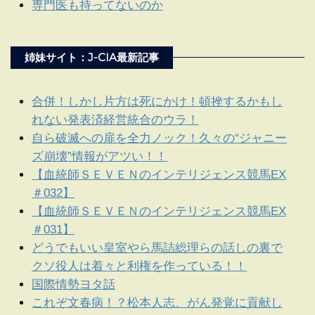
専門医も持ってないのか
姉妹サイト：J-CIA最新記事
合併！しかし片方は死にかけ！頓挫するかもし
れない発表済経営統合のウラ！
自ら破滅への扉を全力ノック！久々の“ジャニー
ズ崩壊”情報がアツい！！
【血統師ＳＥＶＥＮのインテリジェンス競馬EX
＃032】
【血統師ＳＥＶＥＮのインテリジェンス競馬EX
＃031】
どうでもいい皇室やら馬詰総理らの話しの裏で
クソ役人は着々と利権を作っている！！
国際情勢ヨタ話
これぞ文春病！？松本人志、がん発覚に貢献し