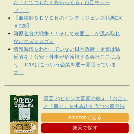
た「とてつもなく終わってる」自己中ムー
ブ！！
【血統師ＳＥＶＥＮのインテリジェンス競馬EX
＃028】
河原乞食大戦争！！そして表面上しか汲み取れ
ないクズマスゴミ
情報漏洩をわかっていない日本政府・企業は猛
反省を！公安・外事が危険視する会社ここにあ
り！JCIAはこういう企業を逐一見張っていま
す！
漫画 バビロン大富豪の教え 「お金」
と「幸せ」を生み出す五つの黄金法
則
Amazonで見る
楽天で探す