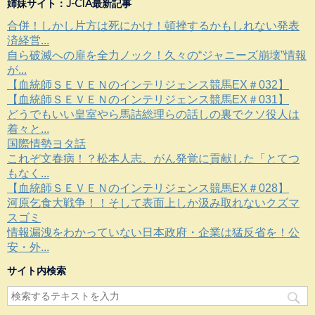
姉妹サイト：J-CIA最新記事
合併！しかし片方は死にかけ！頓挫するかもしれない発表
済経営...
自ら破滅への扉を全力ノック！久々の“ジャニーズ崩壊”情報
が...
【血統師ＳＥＶＥＮのインテリジェンス競馬EX＃032】
【血統師ＳＥＶＥＮのインテリジェンス競馬EX＃031】
どうでもいい皇室やら馬詰総理らの話しの裏でクソ役人は
着々と...
国際情勢ヨタ話
これぞ文春病！？松本人志、がん発覚に貢献した「とてつ
もなく...
【血統師ＳＥＶＥＮのインテリジェンス競馬EX＃028】
河原乞食大戦争！！そして表面上しか汲み取れないクズマ
スゴミ
情報漏洩をわかっていない日本政府・企業は猛反省を！公
安・外...
サイト内検索