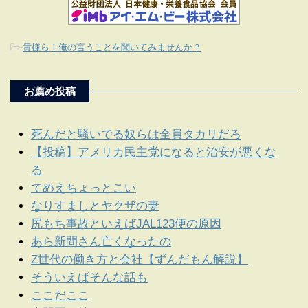
-
貴様ら！俺の言うことを聞いてみませんか？
お薦め投稿
死んだと騒いでる奴らは全員タカリだろ
【投稿】アメリカ民主党になると治安が悪くな
る
てめえちょっとこい
なりすましとヤクザの妻
尻もち事故といえばJAL123便の原因
あら新間さん亡くなったの
Z世代の働き方と会社【ずんだもん解説】
そういえばそんな話も
ここだここ