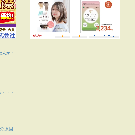
せんか？
な。。。
便の原因