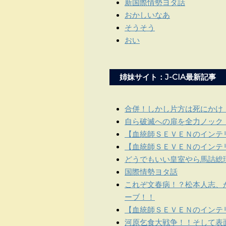
新国際情勢ヨタ話
おかしいなあ
そうそう
おい
姉妹サイト：J-CIA最新記事
合併！しかし片方は死にかけ
自ら破滅への扉を全力ノック
【血統師ＳＥＶＥＮのインテリ
【血統師ＳＥＶＥＮのインテリ
どうでもいい皇室やら馬詰総
国際情勢ヨタ話
これぞ文春病！？松本人志、
ーブ！！
【血統師ＳＥＶＥＮのインテリ
河原乞食大戦争！！そして表