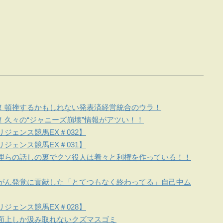
！頓挫するかもしれない発表済経営統合のウラ！
！久々の“ジャニーズ崩壊”情報がアツい！！
ジェンス競馬EX＃032】
ジェンス競馬EX＃031】
理らの話しの裏でクソ役人は着々と利権を作っている！！
がん発覚に貢献した「とてつもなく終わってる」自己中ム
ジェンス競馬EX＃028】
面上しか汲み取れないクズマスゴミ