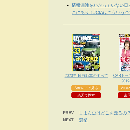
情報漏洩をわかっていない日
こにあり！JCIAはこういう
2020年 軽自動車のすべて
CARトッ
201
Amazonで見る
Ama
楽天で探す
楽
PREV
しまん虫はどこを走るの
NEXT
選挙