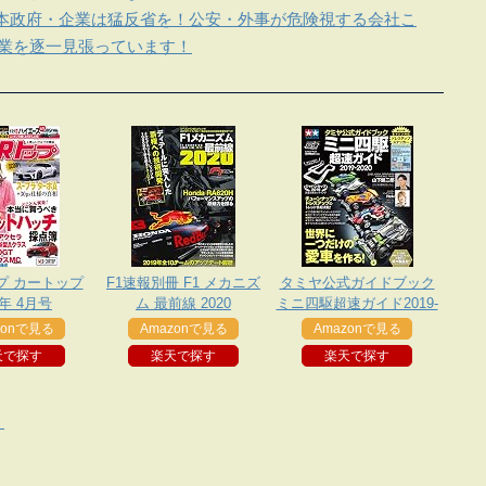
本政府・企業は猛反省を！公安・外事が危険視する会社こ
企業を逐一見張っています！
プ カートップ
F1速報別冊 F1 メカニズ
タミヤ公式ガイドブック
9年 4月号
ム 最前線 2020
ミニ四駆超速ガイド2019-
2020
zonで見る
Amazonで見る
Amazonで見る
天で探す
楽天で探す
楽天で探す
？