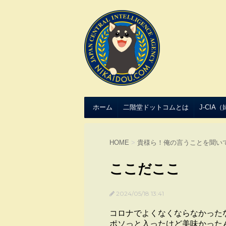
ホーム
二階堂ドットコムとは
J-CIA
HOME
>
貴様ら！俺の言うことを聞い
ここだここ
2024/05/18 13:41
コロナでよくなくならなかった
ポソっと入ったけど美味かった