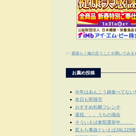
-
貴様ら！俺の言うことを聞いてみま
お薦め投稿
今年はあんこう鍋食べてない
本日も即帰宅
おすすめ札幌フレンチ
退役。。。うちの場合
そういえば参院選挙中。。。
尻もち事故といえばJAL123