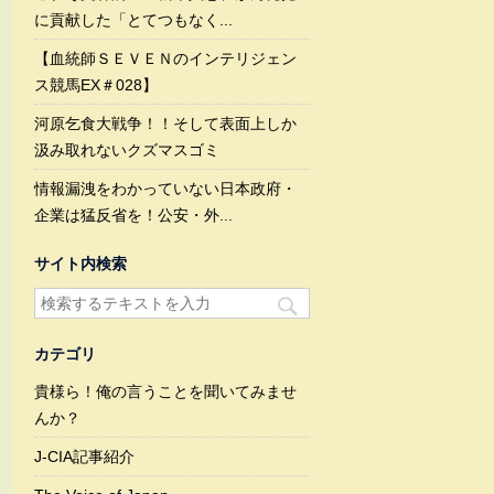
に貢献した「とてつもなく...
【血統師ＳＥＶＥＮのインテリジェン
ス競馬EX＃028】
河原乞食大戦争！！そして表面上しか
汲み取れないクズマスゴミ
情報漏洩をわかっていない日本政府・
企業は猛反省を！公安・外...
サイト内検索
カテゴリ
貴様ら！俺の言うことを聞いてみませ
んか？
J-CIA記事紹介