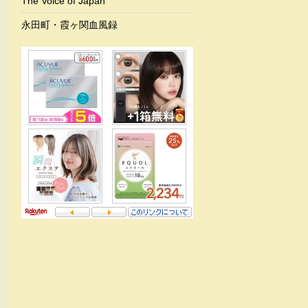
The Voice of Japan
永田町・霞ヶ関血風録