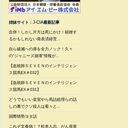
姉妹サイト：J-CIA最新記事
合併！しかし片方は死にかけ！頓挫す
るかもしれない発表済経営...
自ら破滅への扉を全力ノック！久々
の“ジャニーズ崩壊”情報が...
【血統師ＳＥＶＥＮのインテリジェン
ス競馬EX＃032】
【血統師ＳＥＶＥＮのインテリジェン
ス競馬EX＃031】
どうでもいい皇室やら馬詰総理らの話
しの裏でクソ役人は着々と...
国際情勢ヨタ話
これぞ文春病！？松本人志、がん発覚