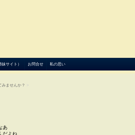
（姉妹サイト）
お問合せ
私の思い
てみませんか？
>
なあ
んだよね