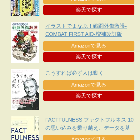
楽天で探す
イラストでまなぶ！戦闘外傷救護-
COMBAT FIRST AID-増補改訂版
Amazonで見る
楽天で探す
こうすれば必ず人は動く
Amazonで見る
楽天で探す
FACTFULNESS ファクトフルネス 10
の思い込みを乗り越え、データを基
に世界を正しく見る習慣
Amazonで見る