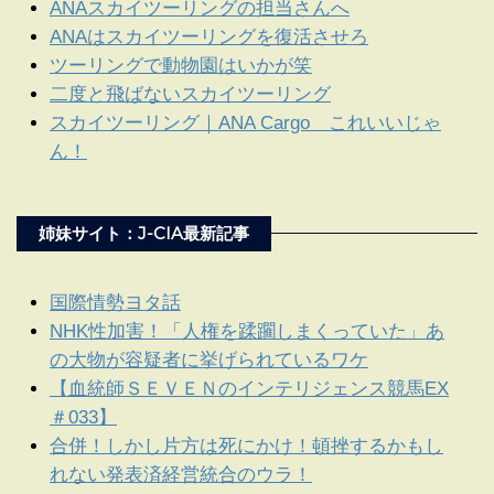
ANAスカイツーリングの担当さんへ
ANAはスカイツーリングを復活させろ
ツーリングで動物園はいかが笑
二度と飛ばないスカイツーリング
スカイツーリング｜ANA Cargo これいいじゃ
ん！
姉妹サイト：J-CIA最新記事
国際情勢ヨタ話
NHK性加害！「人権を蹂躙しまくっていた」あ
の大物が容疑者に挙げられているワケ
【血統師ＳＥＶＥＮのインテリジェンス競馬EX
＃033】
合併！しかし片方は死にかけ！頓挫するかもし
れない発表済経営統合のウラ！