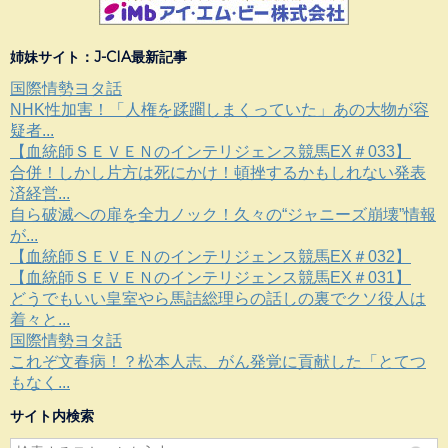
姉妹サイト：J-CIA最新記事
国際情勢ヨタ話
NHK性加害！「人権を蹂躙しまくっていた」あの大物が容
疑者...
【血統師ＳＥＶＥＮのインテリジェンス競馬EX＃033】
合併！しかし片方は死にかけ！頓挫するかもしれない発表
済経営...
自ら破滅への扉を全力ノック！久々の“ジャニーズ崩壊”情報
が...
【血統師ＳＥＶＥＮのインテリジェンス競馬EX＃032】
【血統師ＳＥＶＥＮのインテリジェンス競馬EX＃031】
どうでもいい皇室やら馬詰総理らの話しの裏でクソ役人は
着々と...
国際情勢ヨタ話
これぞ文春病！？松本人志、がん発覚に貢献した「とてつ
もなく...
サイト内検索