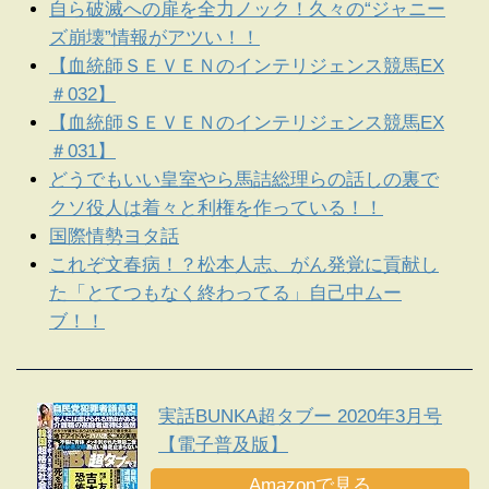
自ら破滅への扉を全力ノック！久々の“ジャニー
ズ崩壊”情報がアツい！！
【血統師ＳＥＶＥＮのインテリジェンス競馬EX
＃032】
【血統師ＳＥＶＥＮのインテリジェンス競馬EX
＃031】
どうでもいい皇室やら馬詰総理らの話しの裏で
クソ役人は着々と利権を作っている！！
国際情勢ヨタ話
これぞ文春病！？松本人志、がん発覚に貢献し
た「とてつもなく終わってる」自己中ムー
ブ！！
実話BUNKA超タブー 2020年3月号
【電子普及版】
Amazonで見る