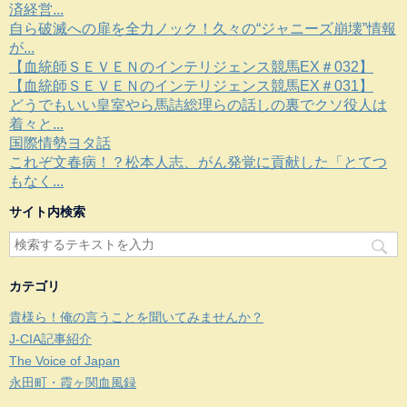
済経営...
自ら破滅への扉を全力ノック！久々の“ジャニーズ崩壊”情報
が...
【血統師ＳＥＶＥＮのインテリジェンス競馬EX＃032】
【血統師ＳＥＶＥＮのインテリジェンス競馬EX＃031】
どうでもいい皇室やら馬詰総理らの話しの裏でクソ役人は
着々と...
国際情勢ヨタ話
これぞ文春病！？松本人志、がん発覚に貢献した「とてつ
もなく...
サイト内検索
カテゴリ
貴様ら！俺の言うことを聞いてみませんか？
J-CIA記事紹介
The Voice of Japan
永田町・霞ヶ関血風録