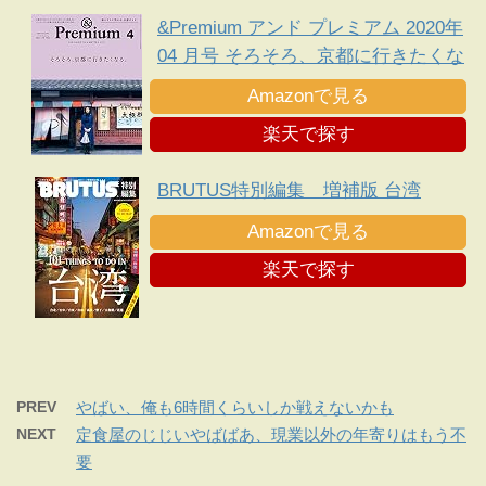
&Premium アンド プレミアム 2020年
04 月号 そろそろ、京都に行きたくな
る。
Amazonで見る
楽天で探す
BRUTUS特別編集 増補版 台湾
Amazonで見る
楽天で探す
PREV
やばい、俺も6時間くらいしか戦えないかも
NEXT
定食屋のじじいやばばあ、現業以外の年寄りはもう不
要