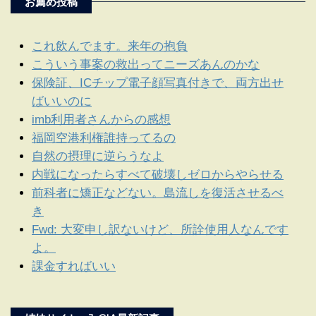
お薦め投稿
これ飲んでます。来年の抱負
こういう事案の救出ってニーズあんのかな
保険証、ICチップ電子顔写真付きで、両方出せ
ばいいのに
imb利用者さんからの感想
福岡空港利権誰持ってるの
自然の摂理に逆らうなよ
内戦になったらすべて破壊しゼロからやらせる
前科者に矯正などない。島流しを復活させるべ
き
Fwd: 大変申し訳ないけど、所詮使用人なんです
よ。
課金すればいい