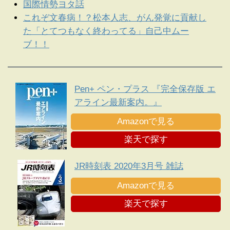
国際情勢ヨタ話
これぞ文春病！？松本人志、がん発覚に貢献し
た「とてつもなく終わってる」自己中ムー
ブ！！
Pen+ ペン・プラス 『完全保存版 エ
アライン最新案内。』
Amazonで見る
楽天で探す
JR時刻表 2020年3月号 雑誌
Amazonで見る
楽天で探す