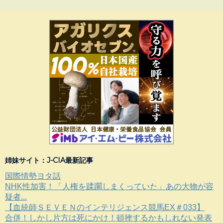
姉妹サイト：J-CIA最新記事
国際情勢ヨタ話
NHK性加害！「人権を蹂躙しまくっていた」あの大物が容
疑者...
【血統師ＳＥＶＥＮのインテリジェンス競馬EX＃033】
合併！しかし片方は死にかけ！頓挫するかもしれない発表