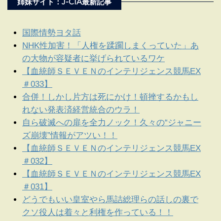
姉妹サイト：J-CIA最新記事
国際情勢ヨタ話
NHK性加害！「人権を蹂躙しまくっていた」あ
の大物が容疑者に挙げられているワケ
【血統師ＳＥＶＥＮのインテリジェンス競馬EX
＃033】
合併！しかし片方は死にかけ！頓挫するかもし
れない発表済経営統合のウラ！
自ら破滅への扉を全力ノック！久々の“ジャニー
ズ崩壊”情報がアツい！！
【血統師ＳＥＶＥＮのインテリジェンス競馬EX
＃032】
【血統師ＳＥＶＥＮのインテリジェンス競馬EX
＃031】
どうでもいい皇室やら馬詰総理らの話しの裏で
クソ役人は着々と利権を作っている！！