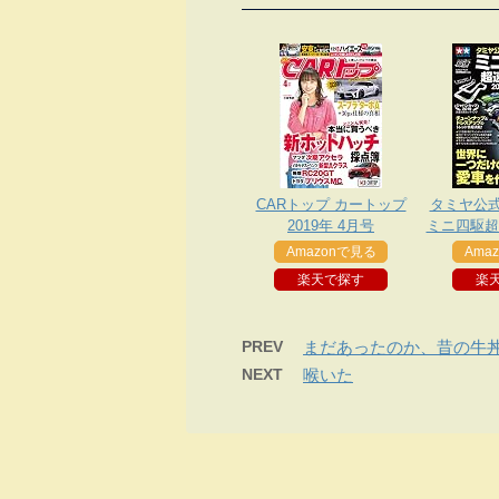
CARトップ カートップ
タミヤ公
2019年 4月号
ミニ四駆超速
Amazonで見る
Ama
楽天で探す
楽
PREV
まだあったのか、昔の牛
NEXT
喉いた