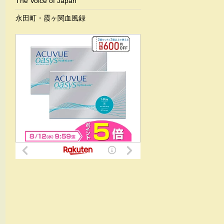
The Voice of Japan
永田町・霞ヶ関血風録