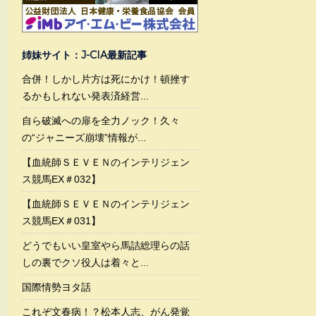
姉妹サイト：J-CIA最新記事
合併！しかし片方は死にかけ！頓挫す
るかもしれない発表済経営...
自ら破滅への扉を全力ノック！久々
の“ジャニーズ崩壊”情報が...
【血統師ＳＥＶＥＮのインテリジェン
ス競馬EX＃032】
【血統師ＳＥＶＥＮのインテリジェン
ス競馬EX＃031】
どうでもいい皇室やら馬詰総理らの話
しの裏でクソ役人は着々と...
国際情勢ヨタ話
これぞ文春病！？松本人志、がん発覚