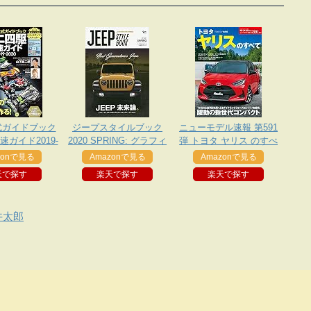
式ガイドブック
ジープスタイルブック
ニューモデル速報 第591
ガイド2019-
2020 SPRING: グラフィ
弾 トヨタ ヤリス のすべ
2020
スムック
て
zonで見る
Amazonで見る
Amazonで見る
天で探す
楽天で探す
楽天で探す
丼太郎