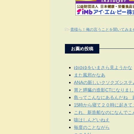
-
貴様ら！俺の言うことを聞いてみま
お薦め投稿
ゆゆゆをいまさら見ようかな
また風邪かなあ
ANAの新しいクソクズシス
胃と膵臓の造影CTになりまし
島ってこんなにあるんだね 
15時から寝て２０時に起き
これ、新造船なのになんでこ
咳はしんどいねえ
毎度のことながら