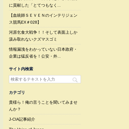
に貢献した「とてつもなく...
【血統師ＳＥＶＥＮのインテリジェン
ス競馬EX＃028】
河原乞食大戦争！！そして表面上しか
汲み取れないクズマスゴミ
情報漏洩をわかっていない日本政府・
企業は猛反省を！公安・外...
サイト内検索
カテゴリ
貴様ら！俺の言うことを聞いてみませ
んか？
J-CIA記事紹介