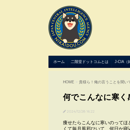
ホーム
二階堂ドットコムとは
J-CIA
HOME
>
貴様ら！俺の言うことを聞い
何でこんなに寒く
2024/12/28 16:22
痩せたらこんなに寒いのってほ
くて毎月風邪ひいて、何日か寝