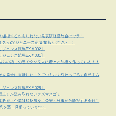
！頓挫するかもしれない発表済経営統合のウラ！
！久々の“ジャニーズ崩壊”情報がアツい！！
ジェンス競馬EX＃032】
ジェンス競馬EX＃031】
理らの話しの裏でクソ役人は着々と利権を作っている！！
がん発覚に貢献した「とてつもなく終わってる」自己中ム
ジェンス競馬EX＃028】
面上しか汲み取れないクズマスゴミ
本政府・企業は猛反省を！公安・外事が危険視する会社こ
企業を逐一見張っています！