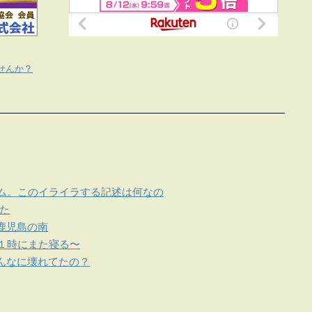
せんか？
テム。このイライラする記述は何なの
た
鹿児島の南
て１時にまた寝る〜
んなに壊れてたの？