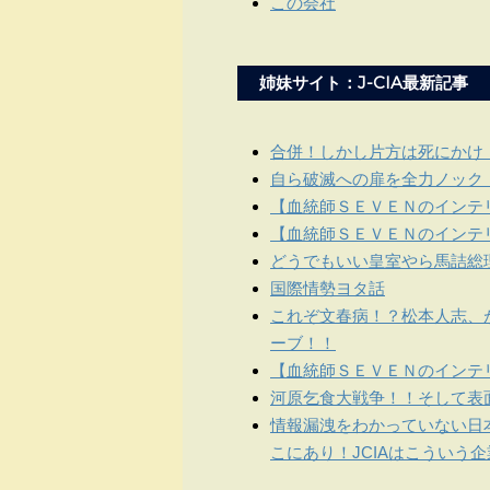
この会社
姉妹サイト：J-CIA最新記事
合併！しかし片方は死にかけ
自ら破滅への扉を全力ノック
【血統師ＳＥＶＥＮのインテリ
【血統師ＳＥＶＥＮのインテリ
どうでもいい皇室やら馬詰総
国際情勢ヨタ話
これぞ文春病！？松本人志、
ーブ！！
【血統師ＳＥＶＥＮのインテリ
河原乞食大戦争！！そして表
情報漏洩をわかっていない日
こにあり！JCIAはこういう