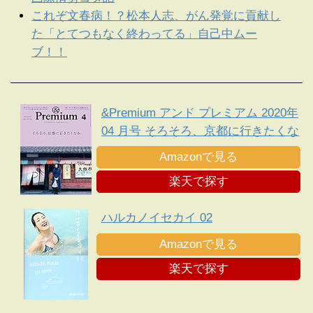
これぞ文春病！？松本人志、がん発覚に貢献し
た「とてつもなく終わってる」自己中ムー
ブ！！
&Premium アンド プレミアム 2020年
04 月号 そろそろ、京都に行きたくな
る。
Amazonで見る
楽天で探す
ハルカノイセカイ 02
Amazonで見る
楽天で探す