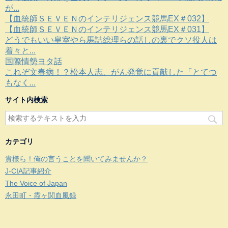
が...
【血統師ＳＥＶＥＮのインテリジェンス競馬EX＃032】
【血統師ＳＥＶＥＮのインテリジェンス競馬EX＃031】
どうでもいい皇室やら馬詰総理らの話しの裏でクソ役人は
着々と...
国際情勢ヨタ話
これぞ文春病！？松本人志、がん発覚に貢献した「とてつ
もなく...
サイト内検索
カテゴリ
貴様ら！俺の言うことを聞いてみませんか？
J-CIA記事紹介
The Voice of Japan
永田町・霞ヶ関血風録