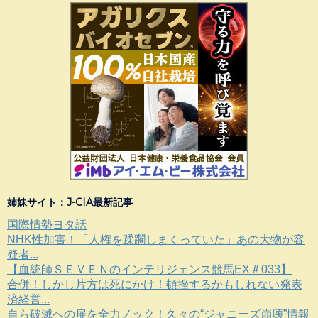
姉妹サイト：J-CIA最新記事
国際情勢ヨタ話
NHK性加害！「人権を蹂躙しまくっていた」あの大物が容
疑者...
【血統師ＳＥＶＥＮのインテリジェンス競馬EX＃033】
合併！しかし片方は死にかけ！頓挫するかもしれない発表
済経営...
自ら破滅への扉を全力ノック！久々の“ジャニーズ崩壊”情報