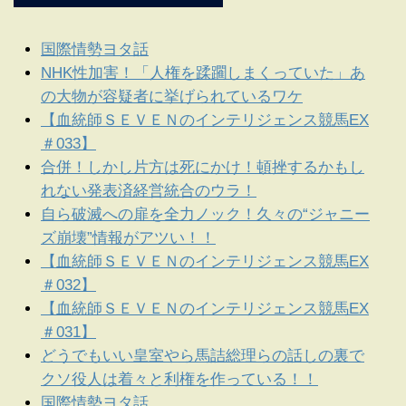
国際情勢ヨタ話
NHK性加害！「人権を蹂躙しまくっていた」あ
の大物が容疑者に挙げられているワケ
【血統師ＳＥＶＥＮのインテリジェンス競馬EX
＃033】
合併！しかし片方は死にかけ！頓挫するかもし
れない発表済経営統合のウラ！
自ら破滅への扉を全力ノック！久々の“ジャニー
ズ崩壊”情報がアツい！！
【血統師ＳＥＶＥＮのインテリジェンス競馬EX
＃032】
【血統師ＳＥＶＥＮのインテリジェンス競馬EX
＃031】
どうでもいい皇室やら馬詰総理らの話しの裏で
クソ役人は着々と利権を作っている！！
国際情勢ヨタ話