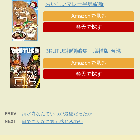
おいしいマレー半島縦断
Amazonで見る
楽天で探す
BRUTUS特別編集 増補版 台湾
Amazonで見る
楽天で探す
PREV
清水寺なんていつが最後だったか
NEXT
何でこんなに寒く感じるのか