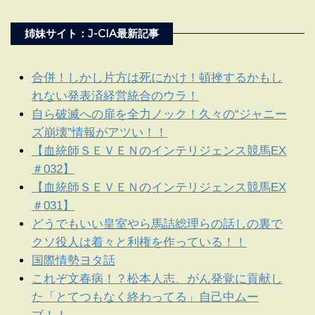
姉妹サイト：J-CIA最新記事
合併！しかし片方は死にかけ！頓挫するかもし
れない発表済経営統合のウラ！
自ら破滅への扉を全力ノック！久々の“ジャニー
ズ崩壊”情報がアツい！！
【血統師ＳＥＶＥＮのインテリジェンス競馬EX
＃032】
【血統師ＳＥＶＥＮのインテリジェンス競馬EX
＃031】
どうでもいい皇室やら馬詰総理らの話しの裏で
クソ役人は着々と利権を作っている！！
国際情勢ヨタ話
これぞ文春病！？松本人志、がん発覚に貢献し
た「とてつもなく終わってる」自己中ムー