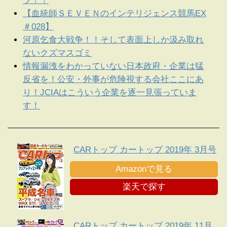
ブ！！
【血統師ＳＥＶＥＮのインテリジェンス競馬EX
＃028】
河原乞食大戦争！！そして表面上しか汲み取れ
ないクズマスゴミ
情報漏洩をわかっていない日本政府・企業は猛
反省を！公安・外事が危険視する会社ここにあ
り！JCIAはこういう企業を逐一見張っていま
す！
CARトップ カートップ 2019年 3月号
Amazonで見る
楽天で探す
CARトップ カートップ 2019年 11月