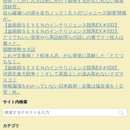
合併！しかし片方は死にかけ！頓挫するかもしれない発表
済経営...
自ら破滅への扉を全力ノック！久々の“ジャニーズ崩壊”情報
が...
【血統師ＳＥＶＥＮのインテリジェンス競馬EX＃032】
【血統師ＳＥＶＥＮのインテリジェンス競馬EX＃031】
どうでもいい皇室やら馬詰総理らの話しの裏でクソ役人は
着々と...
国際情勢ヨタ話
これぞ文春病！？松本人志、がん発覚に貢献した「とてつ
もなく...
【血統師ＳＥＶＥＮのインテリジェンス競馬EX＃028】
河原乞食大戦争！！そして表面上しか汲み取れないクズマ
スゴミ
情報漏洩をわかっていない日本政府・企業は猛反省を！公
安・外...
サイト内検索
カテゴリ