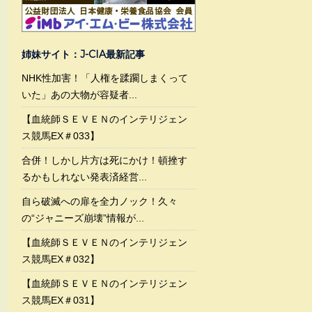
姉妹サイト：J-CIA最新記事
NHK性加害！「人権を蹂躙しまくって
いた」あの大物が容疑者...
【血統師ＳＥＶＥＮのインテリジェン
ス競馬EX＃033】
合併！しかし片方は死にかけ！頓挫す
るかもしれない発表済経営...
自ら破滅への扉を全力ノック！久々
の“ジャニーズ崩壊”情報が...
【血統師ＳＥＶＥＮのインテリジェン
ス競馬EX＃032】
【血統師ＳＥＶＥＮのインテリジェン
ス競馬EX＃031】