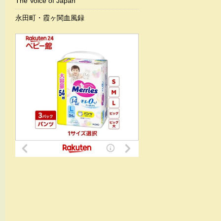
The Voice of Japan
永田町・霞ヶ関血風録