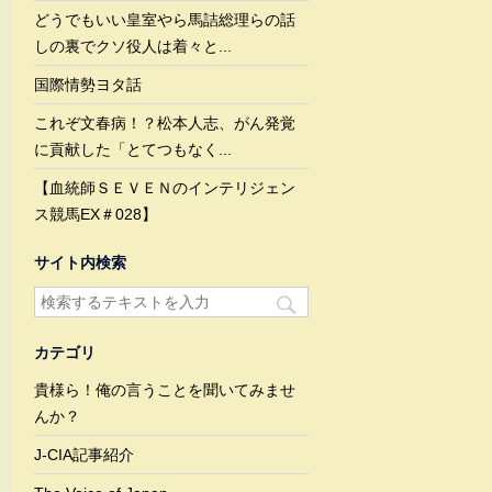
どうでもいい皇室やら馬詰総理らの話
しの裏でクソ役人は着々と...
国際情勢ヨタ話
これぞ文春病！？松本人志、がん発覚
に貢献した「とてつもなく...
【血統師ＳＥＶＥＮのインテリジェン
ス競馬EX＃028】
サイト内検索
カテゴリ
貴様ら！俺の言うことを聞いてみませ
んか？
J-CIA記事紹介