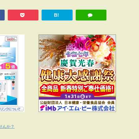
B!
せんか？