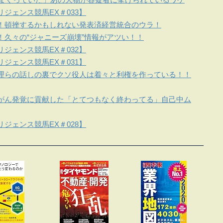
ジェンス競馬EX＃033】
！頓挫するかもしれない発表済経営統合のウラ！
！久々の“ジャニーズ崩壊”情報がアツい！！
ジェンス競馬EX＃032】
ジェンス競馬EX＃031】
理らの話しの裏でクソ役人は着々と利権を作っている！！
がん発覚に貢献した「とてつもなく終わってる」自己中ム
ジェンス競馬EX＃028】