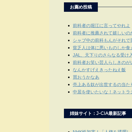
お薦め投稿
前科者の堀江に言ってやれよ
前科者に推薦されて嬉しいの
シャブ中の前科もんがそれで
貧乏人は体に悪いものしか食
JAL、天下りのさらなる受け
前科者お笑い芸人らしきのが
なんかすげえきったねえ飯
買おうかなあ
売上ある奴が出世するの当た
中居を使いたいな！ネットラ
姉妹サイト：J-CIA最新記事
NHK性加害！「人権を蹂躙