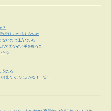
か？
罪滅ぼしのつもりなのか
えないのは仕方ないな
入れで国交省と手を握る笑
いたな
り前だろ
ジオ出てくれねえかな！（笑）
しまくっていた」あの大物が容疑者に挙げられているワケ