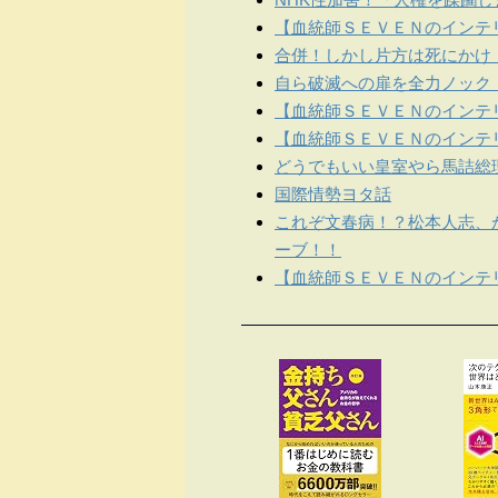
【血統師ＳＥＶＥＮのインテリ
合併！しかし片方は死にかけ
自ら破滅への扉を全力ノック
【血統師ＳＥＶＥＮのインテリ
【血統師ＳＥＶＥＮのインテリ
どうでもいい皇室やら馬詰総
国際情勢ヨタ話
これぞ文春病！？松本人志、
ーブ！！
【血統師ＳＥＶＥＮのインテリ