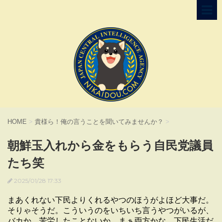
HOME
>
貴様ら！俺の言うことを聞いてみませんか？
>
朝鮮玉入れから金をもらう自民党議員
たち笑
2025/01/28 17:33
まあくれない下民よりくれるやつのほうがよほど大事だ。
そりゃそうだ。こういうのをいちいち言うやつがいるが、
バカか、苦労したことないか、まぁ両方かな。下民生活だ