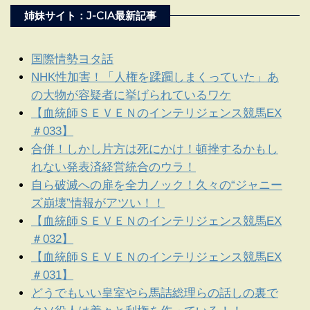
姉妹サイト：J-CIA最新記事
国際情勢ヨタ話
NHK性加害！「人権を蹂躙しまくっていた」あ
の大物が容疑者に挙げられているワケ
【血統師ＳＥＶＥＮのインテリジェンス競馬EX
＃033】
合併！しかし片方は死にかけ！頓挫するかもし
れない発表済経営統合のウラ！
自ら破滅への扉を全力ノック！久々の“ジャニー
ズ崩壊”情報がアツい！！
【血統師ＳＥＶＥＮのインテリジェンス競馬EX
＃032】
【血統師ＳＥＶＥＮのインテリジェンス競馬EX
＃031】
どうでもいい皇室やら馬詰総理らの話しの裏で