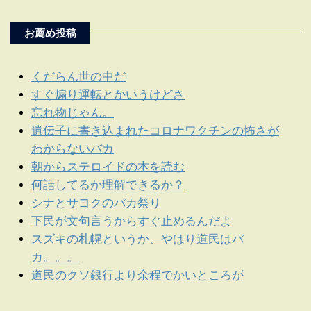
お薦め投稿
くだらん世の中だ
すぐ煽り運転とかいうけどさ
忘れ物じゃん。
遺伝子に書き込まれたコロナワクチンの怖さが
わからないバカ
朝からステロイドの本を読む
何話してるか理解できるか？
シナとサヨクのバカ祭り
下民が文句言うからすぐ止めるんだよ
スズキの札幌というか、やはり道民はバ
カ。。。
道民のクソ銀行より余程でかいところが