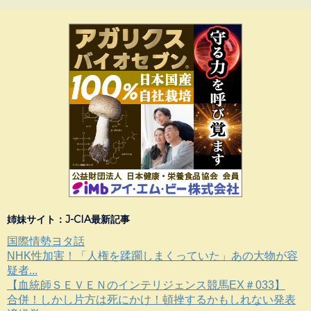
姉妹サイト：J-CIA最新記事
国際情勢ヨタ話
NHK性加害！「人権を蹂躙しまくっていた」あの大物が容
疑者...
【血統師ＳＥＶＥＮのインテリジェンス競馬EX＃033】
合併！しかし片方は死にかけ！頓挫するかもしれない発表