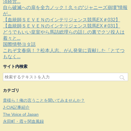
済経営...
自ら破滅への扉を全力ノック！久々の“ジャニーズ崩壊”情報
が...
【血統師ＳＥＶＥＮのインテリジェンス競馬EX＃032】
【血統師ＳＥＶＥＮのインテリジェンス競馬EX＃031】
どうでもいい皇室やら馬詰総理らの話しの裏でクソ役人は
着々と...
国際情勢ヨタ話
これぞ文春病！？松本人志、がん発覚に貢献した「とてつ
もなく...
サイト内検索
カテゴリ
貴様ら！俺の言うことを聞いてみませんか？
J-CIA記事紹介
The Voice of Japan
永田町・霞ヶ関血風録