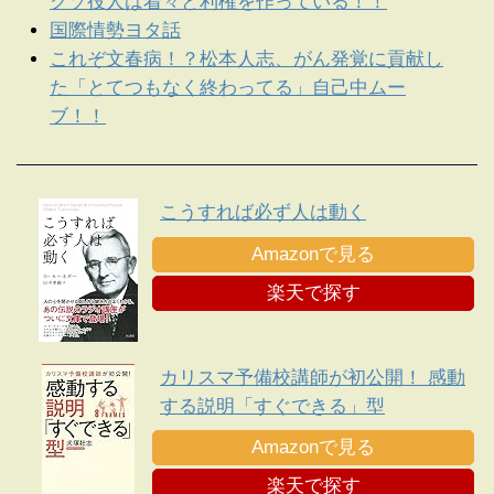
クソ役人は着々と利権を作っている！！
国際情勢ヨタ話
これぞ文春病！？松本人志、がん発覚に貢献し
た「とてつもなく終わってる」自己中ムー
ブ！！
こうすれば必ず人は動く
Amazonで見る
楽天で探す
カリスマ予備校講師が初公開！ 感動
する説明「すぐできる」型
Amazonで見る
楽天で探す