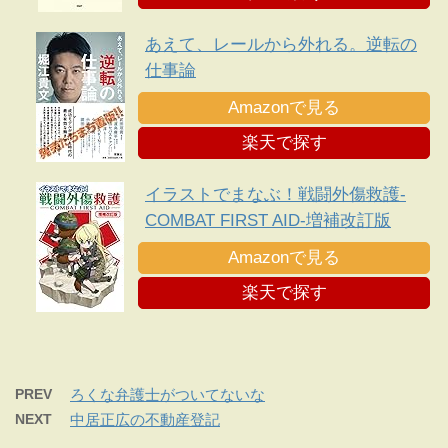
あえて、レールから外れる。逆転の
仕事論
Amazonで見る
楽天で探す
イラストでまなぶ！戦闘外傷救護-
COMBAT FIRST AID-増補改訂版
Amazonで見る
楽天で探す
PREV
ろくな弁護士がついてないな
NEXT
中居正広の不動産登記