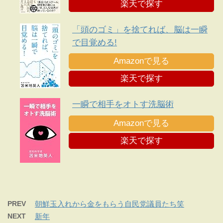
楽天で探す
「頭のゴミ」を捨てれば、脳は一瞬
で目覚める!
Amazonで見る
楽天で探す
一瞬で相手をオトす洗脳術
Amazonで見る
楽天で探す
PREV
朝鮮玉入れから金をもらう自民党議員たち笑
NEXT
新年