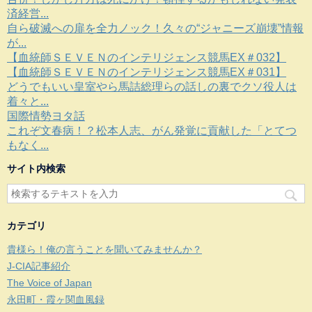
済経営...
自ら破滅への扉を全力ノック！久々の“ジャニーズ崩壊”情報
が...
【血統師ＳＥＶＥＮのインテリジェンス競馬EX＃032】
【血統師ＳＥＶＥＮのインテリジェンス競馬EX＃031】
どうでもいい皇室やら馬詰総理らの話しの裏でクソ役人は
着々と...
国際情勢ヨタ話
これぞ文春病！？松本人志、がん発覚に貢献した「とてつ
もなく...
サイト内検索
カテゴリ
貴様ら！俺の言うことを聞いてみませんか？
J-CIA記事紹介
The Voice of Japan
永田町・霞ヶ関血風録