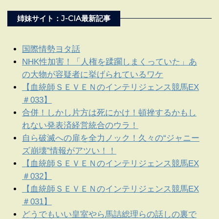
姉妹サイト：J-CIA最新記事
国際情勢ヨタ話
NHK性加害！「人権を蹂躙しまくっていた」あ
の大物が容疑者に挙げられているワケ
【血統師ＳＥＶＥＮのインテリジェンス競馬EX
＃033】
合併！しかし片方は死にかけ！頓挫するかもし
れない発表済経営統合のウラ！
自ら破滅への扉を全力ノック！久々の“ジャニー
ズ崩壊”情報がアツい！！
【血統師ＳＥＶＥＮのインテリジェンス競馬EX
＃032】
【血統師ＳＥＶＥＮのインテリジェンス競馬EX
＃031】
どうでもいい皇室やら馬詰総理らの話しの裏で