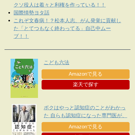
クソ役人は着々と利権を作っている！！
国際情勢ヨタ話
これぞ文春病！？松本人志、がん発覚に貢献し
た「とてつもなく終わってる」自己中ムー
ブ！！
こども六法
Amazonで見る
楽天で探す
ボクはやっと認知症のことがわかっ
た 自らも認知症になった専門医が、
日本人に伝えたい遺言
Amazonで見る