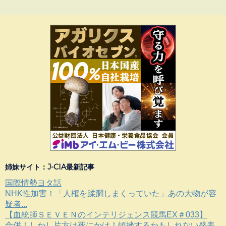
姉妹サイト：J-CIA最新記事
国際情勢ヨタ話
NHK性加害！「人権を蹂躙しまくっていた」あの大物が容
疑者...
【血統師ＳＥＶＥＮのインテリジェンス競馬EX＃033】
合併！しかし片方は死にかけ！頓挫するかもしれない発表