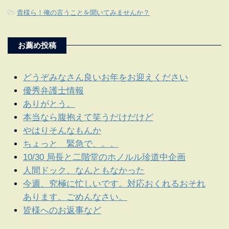
-
貴様ら！俺の言うことを聞いてみませんか？
お薦め投稿
どうぞみなさん良いお年をお迎えください
優秀弁護士情報
ありがとう。
本当なら腹抱えて笑うだけだけど
やはりそんなもんか
ちょっと 緊急で、。。
10/30 局長と二階堂のホノルル珍道中企画
人間ドック、なんともなかった
今週、究極に忙しいです。対応おくれるおそれ
あります。ごめんなさい。
皆様へのお返事など