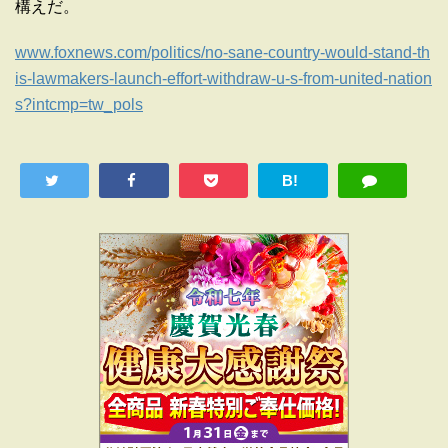
構えだ。
www.foxnews.com/politics/no-sane-country-would-stand-th
is-lawmakers-launch-effort-withdraw-u-s-from-united-nation
s?intcmp=tw_pols
B!