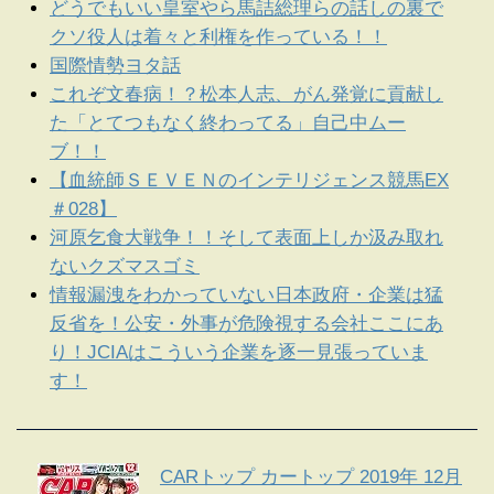
どうでもいい皇室やら馬詰総理らの話しの裏で
クソ役人は着々と利権を作っている！！
国際情勢ヨタ話
これぞ文春病！？松本人志、がん発覚に貢献し
た「とてつもなく終わってる」自己中ムー
ブ！！
【血統師ＳＥＶＥＮのインテリジェンス競馬EX
＃028】
河原乞食大戦争！！そして表面上しか汲み取れ
ないクズマスゴミ
情報漏洩をわかっていない日本政府・企業は猛
反省を！公安・外事が危険視する会社ここにあ
り！JCIAはこういう企業を逐一見張っていま
す！
CARトップ カートップ 2019年 12月