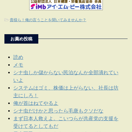
-
貴様ら！俺の言うことを聞いてみませんか？
お薦め投稿
読め
メモ
シナ虫しか儲からない民泊なんか全部潰れてい
いよ
システムはゴミ、株価は上がらない、社長は坊
主にしろ！
俺が首はねてやるよ
シナ虫だけかと思ったら毛唐もクソだな
まず日本人救えよ。こいつらが共産党の支援を
受けてるとしてもだ