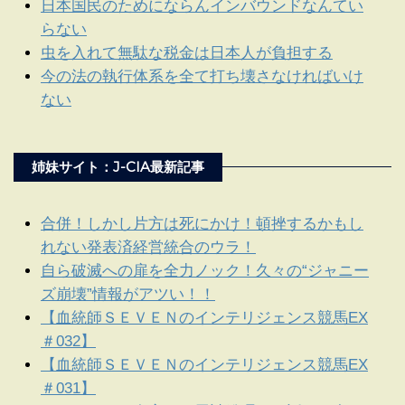
日本国民のためにならんインバウンドなんてい
らない
虫を入れて無駄な税金は日本人が負担する
今の法の執行体系を全て打ち壊さなければいけ
ない
姉妹サイト：J-CIA最新記事
合併！しかし片方は死にかけ！頓挫するかもし
れない発表済経営統合のウラ！
自ら破滅への扉を全力ノック！久々の“ジャニー
ズ崩壊”情報がアツい！！
【血統師ＳＥＶＥＮのインテリジェンス競馬EX
＃032】
【血統師ＳＥＶＥＮのインテリジェンス競馬EX
＃031】