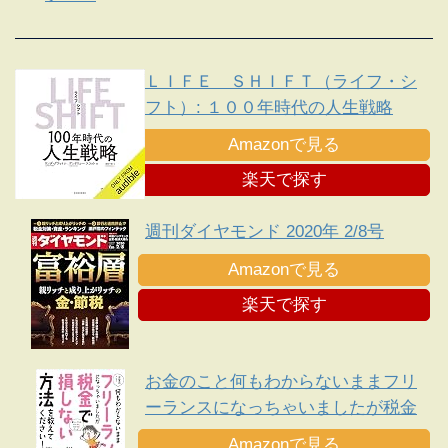
ＬＩＦＥ ＳＨＩＦＴ（ライフ・シ
フト）: １００年時代の人生戦略
Amazonで見る
楽天で探す
週刊ダイヤモンド 2020年 2/8号
Amazonで見る
楽天で探す
お金のこと何もわからないままフリ
ーランスになっちゃいましたが税金
で損しない方法を教えてください!
Amazonで見る