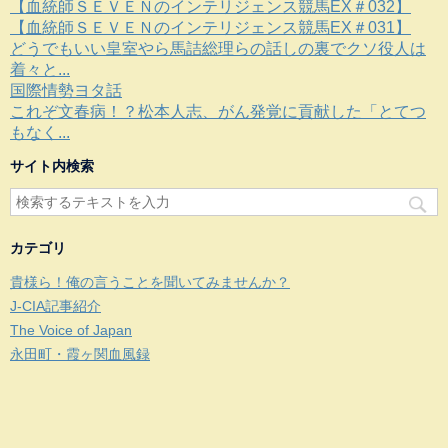
【血統師ＳＥＶＥＮのインテリジェンス競馬EX＃032】
【血統師ＳＥＶＥＮのインテリジェンス競馬EX＃031】
どうでもいい皇室やら馬詰総理らの話しの裏でクソ役人は
着々と...
国際情勢ヨタ話
これぞ文春病！？松本人志、がん発覚に貢献した「とてつ
もなく...
サイト内検索
カテゴリ
貴様ら！俺の言うことを聞いてみませんか？
J-CIA記事紹介
The Voice of Japan
永田町・霞ヶ関血風録