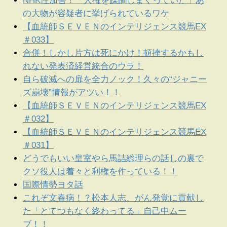
NHK性加害！「人権を蹂躙しまくっていた」あ
の大物が容疑者に挙げられているワケ
【血統師ＳＥＶＥＮのインテリジェンス競馬EX
＃033】
合併！しかし片方は死にかけ！頓挫するかもし
れない発表済経営統合のウラ！
自ら破滅への扉を全力ノック！久々の“ジャニー
ズ崩壊”情報がアツい！！
【血統師ＳＥＶＥＮのインテリジェンス競馬EX
＃032】
【血統師ＳＥＶＥＮのインテリジェンス競馬EX
＃031】
どうでもいい皇室やら馬詰総理らの話しの裏で
クソ役人は着々と利権を作っている！！
国際情勢ヨタ話
これぞ文春病！？松本人志、がん発覚に貢献し
た「とてつもなく終わってる」自己中ムー
ブ！！