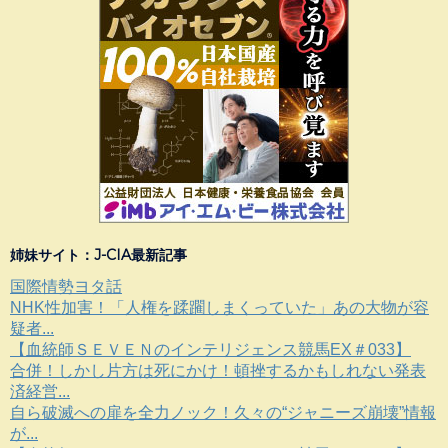
姉妹サイト：J-CIA最新記事
国際情勢ヨタ話
NHK性加害！「人権を蹂躙しまくっていた」あの大物が容
疑者...
【血統師ＳＥＶＥＮのインテリジェンス競馬EX＃033】
合併！しかし片方は死にかけ！頓挫するかもしれない発表
済経営...
自ら破滅への扉を全力ノック！久々の“ジャニーズ崩壊”情報
が...