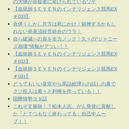
の大物が容疑者に挙げられているワケ
【血統師ＳＥＶＥＮのインテリジェンス競馬EX
＃033】
合併！しかし片方は死にかけ！頓挫するかもし
れない発表済経営統合のウラ！
自ら破滅への扉を全力ノック！久々の“ジャニー
ズ崩壊”情報がアツい！！
【血統師ＳＥＶＥＮのインテリジェンス競馬EX
＃032】
【血統師ＳＥＶＥＮのインテリジェンス競馬EX
＃031】
どうでもいい皇室やら馬詰総理らの話しの裏で
クソ役人は着々と利権を作っている！！
国際情勢ヨタ話
これぞ文春病！？松本人志、がん発覚に貢献し
た「とてつもなく終わってる」自己中ムー
ブ！！