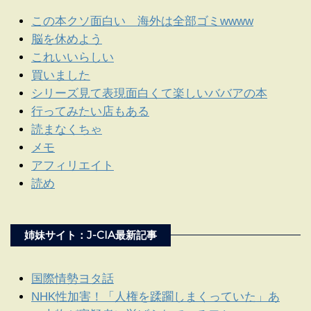
この本クソ面白い 海外は全部ゴミwwww
脳を休めよう
これいいらしい
買いました
シリーズ見て表現面白くて楽しいババアの本
行ってみたい店もある
読まなくちゃ
メモ
アフィリエイト
読め
姉妹サイト：J-CIA最新記事
国際情勢ヨタ話
NHK性加害！「人権を蹂躙しまくっていた」あ