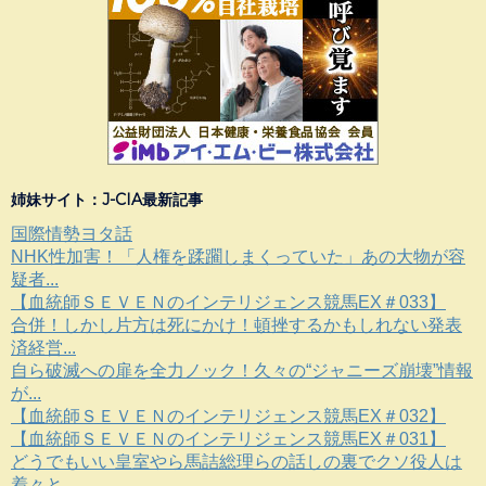
姉妹サイト：J-CIA最新記事
国際情勢ヨタ話
NHK性加害！「人権を蹂躙しまくっていた」あの大物が容
疑者...
【血統師ＳＥＶＥＮのインテリジェンス競馬EX＃033】
合併！しかし片方は死にかけ！頓挫するかもしれない発表
済経営...
自ら破滅への扉を全力ノック！久々の“ジャニーズ崩壊”情報
が...
【血統師ＳＥＶＥＮのインテリジェンス競馬EX＃032】
【血統師ＳＥＶＥＮのインテリジェンス競馬EX＃031】
どうでもいい皇室やら馬詰総理らの話しの裏でクソ役人は
着々と...