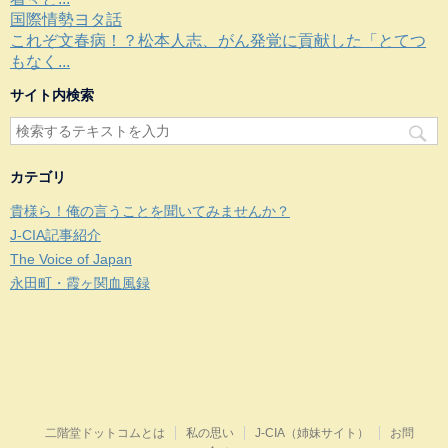
国際情勢ヨタ話
これぞ文春病！？松本人志、がん発覚に貢献した「とてつ
もなく...
サイト内検索
カテゴリ
貴様ら！俺の言うことを聞いてみませんか？
J-CIA記事紹介
The Voice of Japan
永田町・霞ヶ関血風録