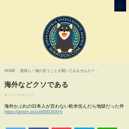
HOME
>
貴様ら！俺の言うことを聞いてみませんか？
>
海外などクソである
2025/11/13 05:59
海外かぶれの日本人が言わない欧米住んだら地獄だった件
https://amzn.asia/d/68QdXHi