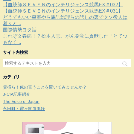
【血統師ＳＥＶＥＮのインテリジェンス競馬EX＃032】
【血統師ＳＥＶＥＮのインテリジェンス競馬EX＃031】
どうでもいい皇室やら馬詰総理らの話しの裏でクソ役人は
着々と...
国際情勢ヨタ話
これぞ文春病！？松本人志、がん発覚に貢献した「とてつ
もなく...
サイト内検索
カテゴリ
貴様ら！俺の言うことを聞いてみませんか？
J-CIA記事紹介
The Voice of Japan
永田町・霞ヶ関血風録