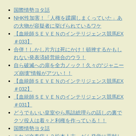
国際情勢ヨタ話
NHK性加害！「人権を蹂躙しまくっていた」あ
の大物が容疑者に挙げられているワケ
【血統師ＳＥＶＥＮのインテリジェンス競馬EX
＃033】
合併！しかし片方は死にかけ！頓挫するかもし
れない発表済経営統合のウラ！
自ら破滅への扉を全力ノック！久々の“ジャニー
ズ崩壊”情報がアツい！！
【血統師ＳＥＶＥＮのインテリジェンス競馬EX
＃032】
【血統師ＳＥＶＥＮのインテリジェンス競馬EX
＃031】
どうでもいい皇室やら馬詰総理らの話しの裏で
クソ役人は着々と利権を作っている！！
国際情勢ヨタ話