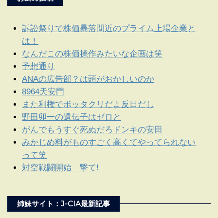
訴訟祭りで株価暴落間近のプライム上場企業と
は！
なんだこの株価操作みたいな企画は笑
予想通り
ANAの広告部？は頭がおかしいのか
8964天安門
また利権でボッタクリだよ反日だし
野田卯一の遺伝子はゼロと
がんでもうすぐ死ぬだろドンキの安田
みかじめ料がものすごく高くてやってられない
って笑
対空戦闘開始 撃て!
姉妹サイト：J-CIA最新記事