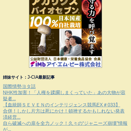
姉妹サイト：J-CIA最新記事
国際情勢ヨタ話
NHK性加害！「人権を蹂躙しまくっていた」あの大物が容
疑者...
【血統師ＳＥＶＥＮのインテリジェンス競馬EX＃033】
合併！しかし片方は死にかけ！頓挫するかもしれない発表
済経営...
自ら破滅への扉を全力ノック！久々の“ジャニーズ崩壊”情報
が...