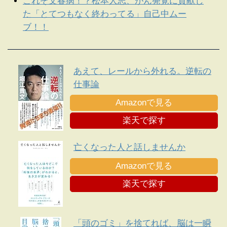
これぞ文春病！？松本人志、がん発覚に貢献し
た「とてつもなく終わってる」自己中ムー
ブ！！
あえて、レールから外れる。逆転の
仕事論
Amazonで見る
楽天で探す
亡くなった人と話しませんか
Amazonで見る
楽天で探す
「頭のゴミ」を捨てれば、脳は一瞬