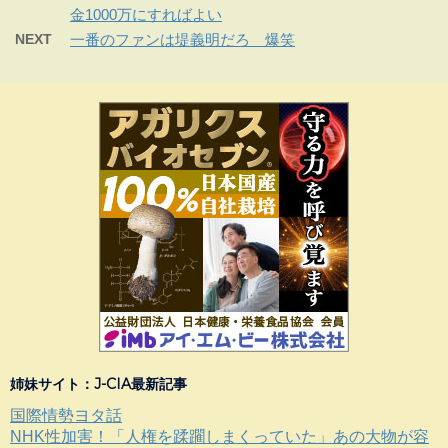
金1000万にすればよい
NEXT
一番のファンは堤義明だろ 爆笑
姉妹サイト：J-CIA最新記事
国際情勢ヨタ話
NHK性加害！「人権を蹂躙しまくっていた」あの大物が容