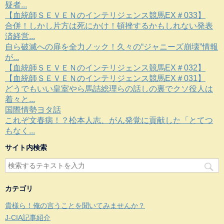
疑者...
【血統師ＳＥＶＥＮのインテリジェンス競馬EX＃033】
合併！しかし片方は死にかけ！頓挫するかもしれない発表
済経営...
自ら破滅への扉を全力ノック！久々の“ジャニーズ崩壊”情報
が...
【血統師ＳＥＶＥＮのインテリジェンス競馬EX＃032】
【血統師ＳＥＶＥＮのインテリジェンス競馬EX＃031】
どうでもいい皇室やら馬詰総理らの話しの裏でクソ役人は
着々と...
国際情勢ヨタ話
これぞ文春病！？松本人志、がん発覚に貢献した「とてつ
もなく...
サイト内検索
カテゴリ
貴様ら！俺の言うことを聞いてみませんか？
J-CIA記事紹介