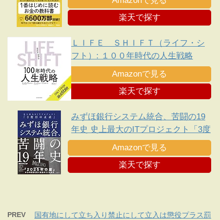
Amazonで見る
楽天で探す
ＬＩＦＥ ＳＨＩＦＴ（ライフ・シ
フト）: １００年時代の人生戦略
Amazonで見る
楽天で探す
みずほ銀行システム統合、苦闘の19
年史 史上最大のITプロジェクト「3度
目の正直」
Amazonで見る
楽天で探す
PREV
国有地にして立ち入り禁止にして立入は懲役プラス罰