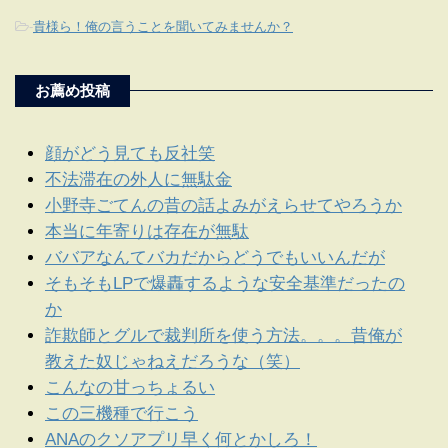
-
貴様ら！俺の言うことを聞いてみませんか？
お薦め投稿
顔がどう見ても反社笑
不法滞在の外人に無駄金
小野寺ごてんの昔の話よみがえらせてやろうか
本当に年寄りは存在が無駄
ババアなんてバカだからどうでもいいんだが
そもそもLPで爆轟するような安全基準だったの
か
詐欺師とグルで裁判所を使う方法。。。昔俺が
教えた奴じゃねえだろうな（笑）
こんなの甘っちょるい
この三機種で行こう
ANAのクソアプリ早く何とかしろ！