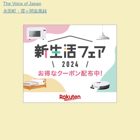
The Voice of Japan
永田町・霞ヶ関血風録
二階堂ドットコムとは
私の思い
J-CIA（姉妹サイト）
お問
合せ