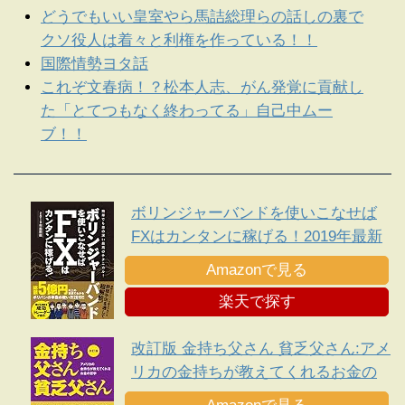
どうでもいい皇室やら馬詰総理らの話しの裏で
クソ役人は着々と利権を作っている！！
国際情勢ヨタ話
これぞ文春病！？松本人志、がん発覚に貢献し
た「とてつもなく終わってる」自己中ムー
ブ！！
ボリンジャーバンドを使いこなせば
FXはカンタンに稼げる！2019年最新
版
Amazonで見る
楽天で探す
改訂版 金持ち父さん 貧乏父さん:アメ
リカの金持ちが教えてくれるお金の
哲学