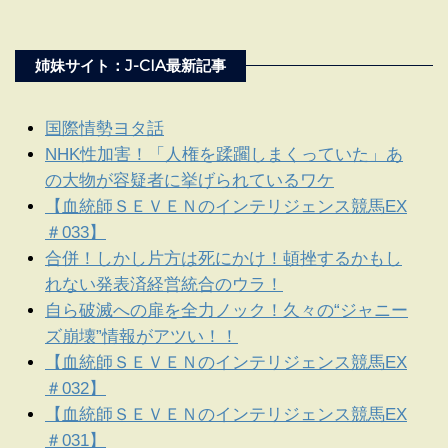
姉妹サイト：J-CIA最新記事
国際情勢ヨタ話
NHK性加害！「人権を蹂躙しまくっていた」あ
の大物が容疑者に挙げられているワケ
【血統師ＳＥＶＥＮのインテリジェンス競馬EX
＃033】
合併！しかし片方は死にかけ！頓挫するかもし
れない発表済経営統合のウラ！
自ら破滅への扉を全力ノック！久々の“ジャニー
ズ崩壊”情報がアツい！！
【血統師ＳＥＶＥＮのインテリジェンス競馬EX
＃032】
【血統師ＳＥＶＥＮのインテリジェンス競馬EX
＃031】