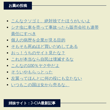
お薦め投稿
こんなクソゴミ、絶対捨てたほうがいいよ
シナ虫に車を売って事故ったら販売会社も連帯
責任にすべき
個人の病歴を企業が見る目的
そもそも死ぬほど買いだめしてある
おっ！うちのサイト見たな？
これが本当なら自民は壊滅するな
こんなの100％ヤク中だよ
そういやもらっとった
左翼ってほんとに何の役にも立たない
いつもこの国は女から売るな。
姉妹サイト：J-CIA最新記事