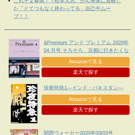
これぞ文春病！？松本人志、がん発覚に貢献し
た「とてつもなく終わってる」自己中ムー
ブ！！
&Premium アンド プレミアム 2020年
04 月号 そろそろ、京都に行きたくな
る。
Amazonで見る
楽天で探す
珍夜特急1―インド・パキスタン―
Amazonで見る
楽天で探す
関西ウォーカー2020年03/03号