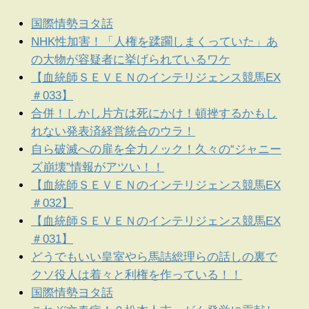
国際情勢ヨタ話
NHK性加害！「人権を蹂躙しまくっていた」あ
の大物が容疑者に挙げられているワケ
【血統師ＳＥＶＥＮのインテリジェンス競馬EX
＃033】
合併！しかし片方は死にかけ！頓挫するかもし
れない発表済経営統合のウラ！
自ら破滅への扉を全力ノック！久々の“ジャニー
ズ崩壊”情報がアツい！！
【血統師ＳＥＶＥＮのインテリジェンス競馬EX
＃032】
【血統師ＳＥＶＥＮのインテリジェンス競馬EX
＃031】
どうでもいい皇室やら馬詰総理らの話しの裏で
クソ役人は着々と利権を作っている！！
国際情勢ヨタ話