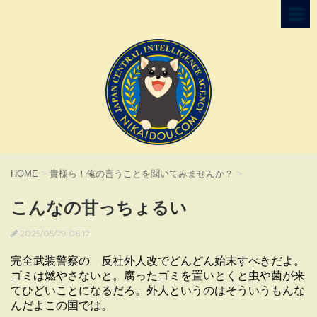
HOME
>
貴様ら！俺の言うことを聞いてみませんか？
>
こんなの甘っちょるい
2025/05/29 06:12
完全武装警察の 反社外人改でどんどん始末すべきだよ。
ゴミは燃やさないと。腐ったゴミを置いとくと虫や菌が来
てひどいことになるだろ。外人というのはそういうもんな
んだよこの国では。