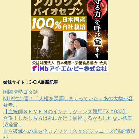
姉妹サイト：J-CIA最新記事
国際情勢ヨタ話
NHK性加害！「人権を蹂躙しまくっていた」あの大物が容
疑者...
【血統師ＳＥＶＥＮのインテリジェンス競馬EX＃033】
合併！しかし片方は死にかけ！頓挫するかもしれない発表
済経営...
自ら破滅への扉を全力ノック！久々の“ジャニーズ崩壊”情報
が...