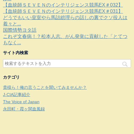
【血統師ＳＥＶＥＮのインテリジェンス競馬EX＃032】
【血統師ＳＥＶＥＮのインテリジェンス競馬EX＃031】
どうでもいい皇室やら馬詰総理らの話しの裏でクソ役人は
着々と...
国際情勢ヨタ話
これぞ文春病！？松本人志、がん発覚に貢献した「とてつ
もなく...
サイト内検索
カテゴリ
貴様ら！俺の言うことを聞いてみませんか？
J-CIA記事紹介
The Voice of Japan
永田町・霞ヶ関血風録