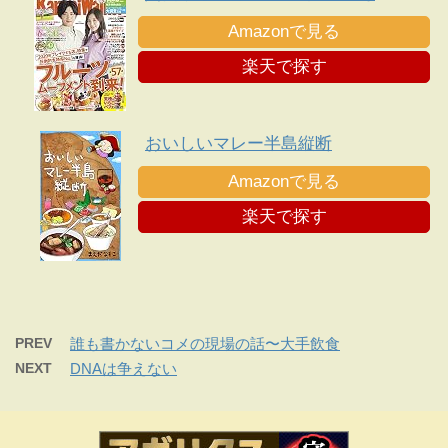
Amazonで見る
楽天で探す
おいしいマレー半島縦断
Amazonで見る
楽天で探す
PREV
誰も書かないコメの現場の話〜大手飲食
NEXT
DNAは争えない