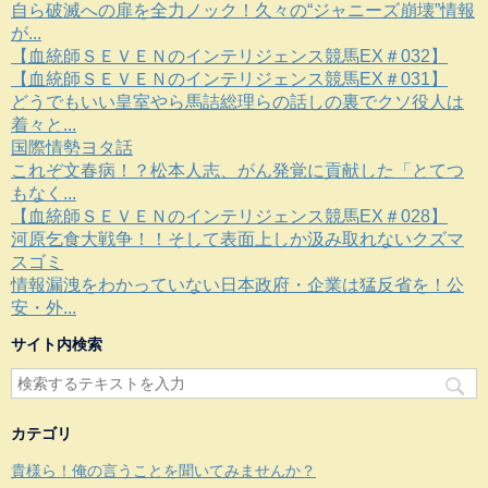
自ら破滅への扉を全力ノック！久々の“ジャニーズ崩壊”情報
が...
【血統師ＳＥＶＥＮのインテリジェンス競馬EX＃032】
【血統師ＳＥＶＥＮのインテリジェンス競馬EX＃031】
どうでもいい皇室やら馬詰総理らの話しの裏でクソ役人は
着々と...
国際情勢ヨタ話
これぞ文春病！？松本人志、がん発覚に貢献した「とてつ
もなく...
【血統師ＳＥＶＥＮのインテリジェンス競馬EX＃028】
河原乞食大戦争！！そして表面上しか汲み取れないクズマ
スゴミ
情報漏洩をわかっていない日本政府・企業は猛反省を！公
安・外...
サイト内検索
カテゴリ
貴様ら！俺の言うことを聞いてみませんか？