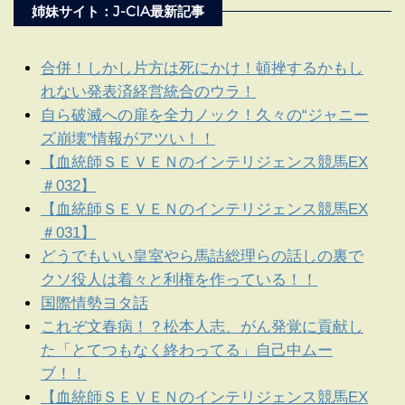
姉妹サイト：J-CIA最新記事
合併！しかし片方は死にかけ！頓挫するかもし
れない発表済経営統合のウラ！
自ら破滅への扉を全力ノック！久々の“ジャニー
ズ崩壊”情報がアツい！！
【血統師ＳＥＶＥＮのインテリジェンス競馬EX
＃032】
【血統師ＳＥＶＥＮのインテリジェンス競馬EX
＃031】
どうでもいい皇室やら馬詰総理らの話しの裏で
クソ役人は着々と利権を作っている！！
国際情勢ヨタ話
これぞ文春病！？松本人志、がん発覚に貢献し
た「とてつもなく終わってる」自己中ムー
ブ！！
【血統師ＳＥＶＥＮのインテリジェンス競馬EX