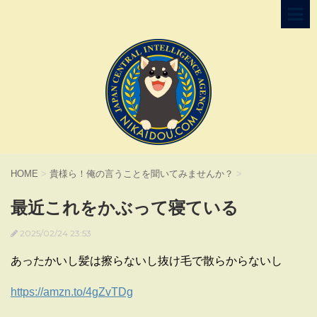
HOME
>
貴様ら！俺の言うことを聞いてみませんか？
>
最近これをかぶって寝ている
2025/02/24 23:53
あったかいし髪は擦らないし抜け毛で散らからないし
https://amzn.to/4gZvTDg