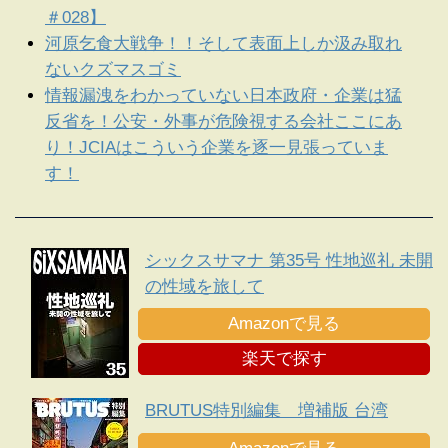
＃028】
河原乞食大戦争！！そして表面上しか汲み取れ
ないクズマスゴミ
情報漏洩をわかっていない日本政府・企業は猛
反省を！公安・外事が危険視する会社ここにあ
り！JCIAはこういう企業を逐一見張っていま
す！
シックスサマナ 第35号 性地巡礼 未開
の性域を旅して
Amazonで見る
楽天で探す
BRUTUS特別編集 増補版 台湾