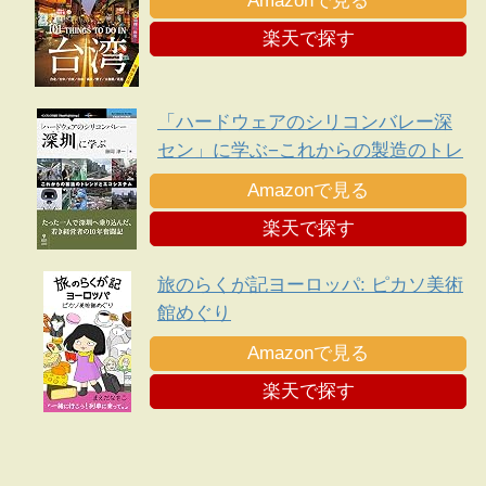
Amazonで見る
楽天で探す
「ハードウェアのシリコンバレー深
セン」に学ぶ−これからの製造のトレ
ンドとエコシステム
Amazonで見る
楽天で探す
旅のらくが記ヨーロッパ: ピカソ美術
館めぐり
Amazonで見る
楽天で探す