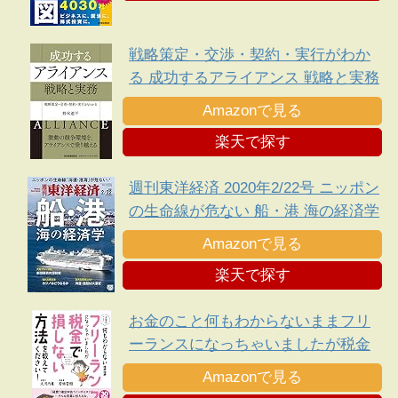
戦略策定・交渉・契約・実行がわか
る 成功するアライアンス 戦略と実務
Amazonで見る
楽天で探す
週刊東洋経済 2020年2/22号 ニッポン
の生命線が危ない 船・港 海の経済学
Amazonで見る
楽天で探す
お金のこと何もわからないままフリ
ーランスになっちゃいましたが税金
で損しない方法を教えてください!
Amazonで見る