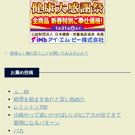
-
貴様ら！俺の言うことを聞いてみませんか？
お薦め投稿
ふ ゆ
総理を励ます会だと言い始めた
レミントン700
小銭やって追いだせばいいのにアカが出てきて
面倒になるパターン
バカ