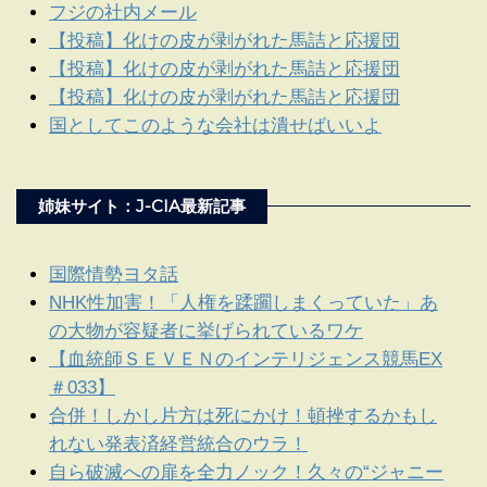
フジの社内メール
【投稿】化けの皮が剥がれた馬詰と応援団
【投稿】化けの皮が剥がれた馬詰と応援団
【投稿】化けの皮が剥がれた馬詰と応援団
国としてこのような会社は潰せばいいよ
姉妹サイト：J-CIA最新記事
国際情勢ヨタ話
NHK性加害！「人権を蹂躙しまくっていた」あ
の大物が容疑者に挙げられているワケ
【血統師ＳＥＶＥＮのインテリジェンス競馬EX
＃033】
合併！しかし片方は死にかけ！頓挫するかもし
れない発表済経営統合のウラ！
自ら破滅への扉を全力ノック！久々の“ジャニー