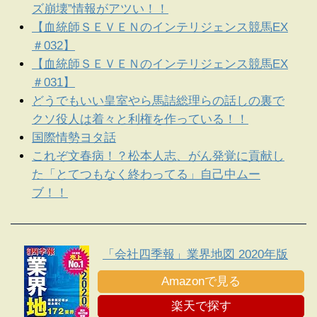
ズ崩壊”情報がアツい！！
【血統師ＳＥＶＥＮのインテリジェンス競馬EX
＃032】
【血統師ＳＥＶＥＮのインテリジェンス競馬EX
＃031】
どうでもいい皇室やら馬詰総理らの話しの裏で
クソ役人は着々と利権を作っている！！
国際情勢ヨタ話
これぞ文春病！？松本人志、がん発覚に貢献し
た「とてつもなく終わってる」自己中ムー
ブ！！
「会社四季報」業界地図 2020年版
Amazonで見る
楽天で探す