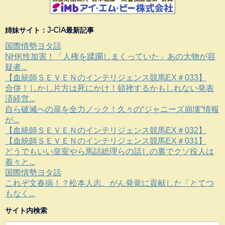
姉妹サイト：J-CIA最新記事
国際情勢ヨタ話
NHK性加害！「人権を蹂躙しまくっていた」あの大物が容
疑者...
【血統師ＳＥＶＥＮのインテリジェンス競馬EX＃033】
合併！しかし片方は死にかけ！頓挫するかもしれない発表
済経営...
自ら破滅への扉を全力ノック！久々の“ジャニーズ崩壊”情報
が...
【血統師ＳＥＶＥＮのインテリジェンス競馬EX＃032】
【血統師ＳＥＶＥＮのインテリジェンス競馬EX＃031】
どうでもいい皇室やら馬詰総理らの話しの裏でクソ役人は
着々と...
国際情勢ヨタ話
これぞ文春病！？松本人志、がん発覚に貢献した「とてつ
もなく...
サイト内検索