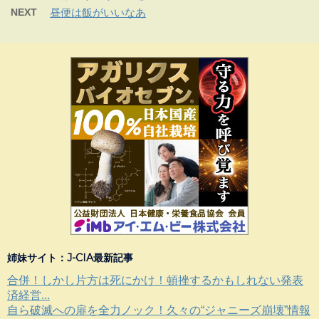
NEXT
昼便は飯がいいなあ
姉妹サイト：J-CIA最新記事
合併！しかし片方は死にかけ！頓挫するかもしれない発表
済経営...
自ら破滅への扉を全力ノック！久々の“ジャニーズ崩壊”情報