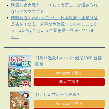
河原乞食大戦争！！そして表面上しか汲み取れ
ないクズマスゴミ
情報漏洩をわかっていない日本政府・企業は猛
反省を！公安・外事が危険視する会社ここにあ
り！JCIAはこういう企業を逐一見張っていま
す！
日帰り温泉&スーパー銭湯2020 首都
圏版
Amazonで見る
楽天で探す
おいしいマレー半島縦断
Amazonで見る