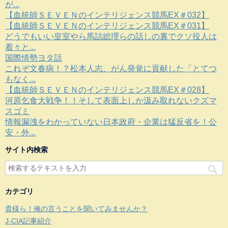
が...
【血統師ＳＥＶＥＮのインテリジェンス競馬EX＃032】
【血統師ＳＥＶＥＮのインテリジェンス競馬EX＃031】
どうでもいい皇室やら馬詰総理らの話しの裏でクソ役人は
着々と...
国際情勢ヨタ話
これぞ文春病！？松本人志、がん発覚に貢献した「とてつ
もなく...
【血統師ＳＥＶＥＮのインテリジェンス競馬EX＃028】
河原乞食大戦争！！そして表面上しか汲み取れないクズマ
スゴミ
情報漏洩をわかっていない日本政府・企業は猛反省を！公
安・外...
サイト内検索
カテゴリ
貴様ら！俺の言うことを聞いてみませんか？
J-CIA記事紹介