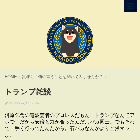
HOME
>
貴様ら！俺の言うことを聞いてみませんか？
>
トランプ雑談
2025/04/18 12:24
河原乞食の電波芸者のプロレスだもん、トランプなんてア
ホで、だから安倍と気が合ったんだよバカ同士。でもそれ
で上手く行ってたんだから。石バカなんかより全然マシ
よ。