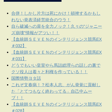
合併！しかし片方は死にかけ！頓挫するかもし
れない発表済経営統合のウラ！
自ら破滅への扉を全力ノック！久々の“ジャニー
ズ崩壊”情報がアツい！！
【血統師ＳＥＶＥＮのインテリジェンス競馬EX
＃032】
【血統師ＳＥＶＥＮのインテリジェンス競馬EX
＃031】
どうでもいい皇室やら馬詰総理らの話しの裏で
クソ役人は着々と利権を作っている！！
国際情勢ヨタ話
これぞ文春病！？松本人志、がん発覚に貢献し
た「とてつもなく終わってる」自己中ムー
ブ！！
【血統師ＳＥＶＥＮのインテリジェンス競馬EX
＃028】