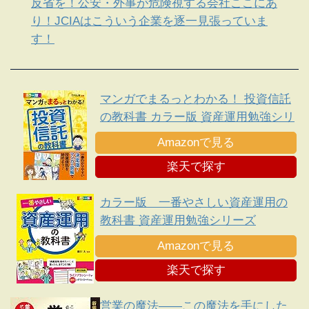
反省を！公安・外事が危険視する会社ここにあ
り！JCIAはこういう企業を逐一見張っていま
す！
マンガでまるっとわかる！ 投資信託
の教科書 カラー版 資産運用勉強シリ
ーズ
Amazonで見る
楽天で探す
カラー版 一番やさしい資産運用の
教科書 資産運用勉強シリーズ
Amazonで見る
楽天で探す
営業の魔法――この魔法を手にした