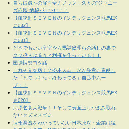
自ら破滅への扉を全力ノック！久々の“ジャニー
ズ崩壊”情報がアツい！！
【血統師ＳＥＶＥＮのインテリジェンス競馬EX
＃032】
【血統師ＳＥＶＥＮのインテリジェンス競馬EX
＃031】
どうでもいい皇室やら馬詰総理らの話しの裏で
クソ役人は着々と利権を作っている！！
国際情勢ヨタ話
これぞ文春病！？松本人志、がん発覚に貢献し
た「とてつもなく終わってる」自己中ムー
ブ！！
【血統師ＳＥＶＥＮのインテリジェンス競馬EX
＃028】
河原乞食大戦争！！そして表面上しか汲み取れ
ないクズマスゴミ
情報漏洩をわかっていない日本政府・企業は猛