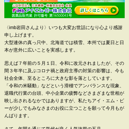
〈imb岩田さんより〉いつも大変お世話になり心より感謝
申し上げます。
大型連休の真っ只中、北海道では積雪、本州では夏日と日
本が意外に広いことを実感します。
思えば７年前の５月１日、令和に改元されましたが、その
間３年半に及ぶコロナ禍と政府主導の対策の影響は、今も
社会全体、至るところに大きな影を落としています。
「令和の米騒動」などという滑稽でアンバランスな現象、
退職代行業の台頭、中小企業の疲弊などさまざまな世相が
映し出されるなかではありますが、私たちアイ・エム・ビ
ーが少しでもみなさまのお役に立つことを願って今月もが
んばります。
さて、年間を通じて気候が良く人気抜群の五月。