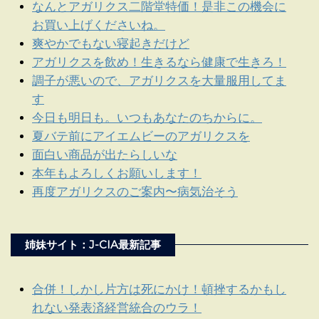
なんとアガリクス二階堂特価！是非この機会に
お買い上げくださいね。
爽やかでもない寝起きだけど
アガリクスを飲め！生きるなら健康で生きろ！
調子が悪いので、アガリクスを大量服用してま
す
今日も明日も。いつもあなたのちからに。
夏バテ前にアイエムビーのアガリクスを
面白い商品が出たらしいな
本年もよろしくお願いします！
再度アガリクスのご案内〜病気治そう
姉妹サイト：J-CIA最新記事
合併！しかし片方は死にかけ！頓挫するかもし
れない発表済経営統合のウラ！