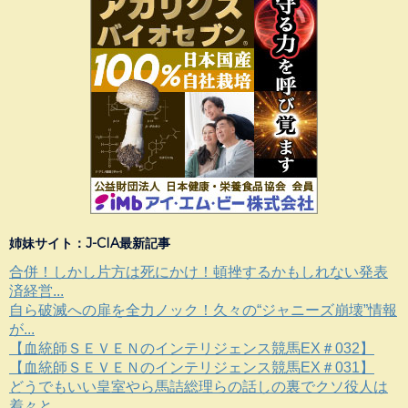
姉妹サイト：J-CIA最新記事
合併！しかし片方は死にかけ！頓挫するかもしれない発表
済経営...
自ら破滅への扉を全力ノック！久々の“ジャニーズ崩壊”情報
が...
【血統師ＳＥＶＥＮのインテリジェンス競馬EX＃032】
【血統師ＳＥＶＥＮのインテリジェンス競馬EX＃031】
どうでもいい皇室やら馬詰総理らの話しの裏でクソ役人は
着々と...