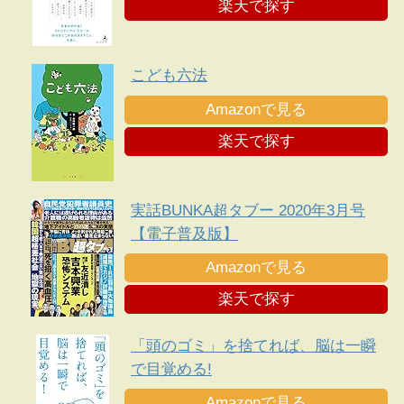
楽天で探す
こども六法
Amazonで見る
楽天で探す
実話BUNKA超タブー 2020年3月号
【電子普及版】
Amazonで見る
楽天で探す
「頭のゴミ」を捨てれば、脳は一瞬
で目覚める!
Amazonで見る