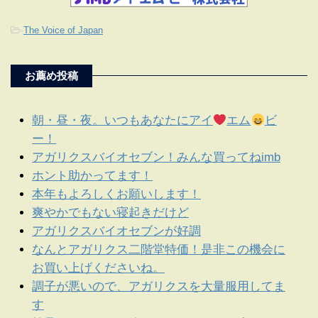
-
The Voice of Japan
お薦め投稿
朝・昼・夜。いつもあなたにアイ
エム
ビ
ー！
アガリクスバイオセブン！みんな買ってねimb
ホント助かってます！
本年もよろしくお願いします！
爽やかでもない寝起きだけど
アガリクスバイオセブンが好調
なんとアガリクス二階堂特価！是非この機会に
お買い上げくださいね。
調子が悪いので、アガリクスを大量服用してま
す