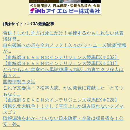
姉妹サイト：J-CIA最新記事
合併！しかし片方は死にかけ！頓挫するかもしれない発表
済経営...
自ら破滅への扉を全力ノック！久々の“ジャニーズ崩壊”情報
が...
【血統師ＳＥＶＥＮのインテリジェンス競馬EX＃032】
【血統師ＳＥＶＥＮのインテリジェンス競馬EX＃031】
どうでもいい皇室やら馬詰総理らの話しの裏でクソ役人は
着々と...
国際情勢ヨタ話
これぞ文春病！？松本人志、がん発覚に貢献した「とてつ
もなく...
【血統師ＳＥＶＥＮのインテリジェンス競馬EX＃028】
河原乞食大戦争！！そして表面上しか汲み取れないクズマ
スゴミ
情報漏洩をわかっていない日本政府・企業は猛反省を！公
安・外...