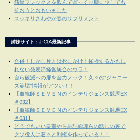
筋骨フレックスを飲んでぎっくり腰に少しでも
抗おうとおもいました
スッキリさわやか春のサプリメント
姉妹サイト：J-CIA最新記事
合併！しかし片方は死にかけ！頓挫するかもし
れない発表済経営統合のウラ！
自ら破滅への扉を全力ノック！久々の“ジャニー
ズ崩壊”情報がアツい！！
【血統師ＳＥＶＥＮのインテリジェンス競馬EX
＃032】
【血統師ＳＥＶＥＮのインテリジェンス競馬EX
＃031】
どうでもいい皇室やら馬詰総理らの話しの裏で
クソ役人は着々と利権を作っている！！