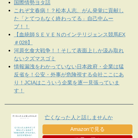
国際情勢ヨタ話
これぞ文春病！？松本人志、がん発覚に貢献し
た「とてつもなく終わってる」自己中ムー
ブ！！
【血統師ＳＥＶＥＮのインテリジェンス競馬EX
＃028】
河原乞食大戦争！！そして表面上しか汲み取れ
ないクズマスゴミ
情報漏洩をわかっていない日本政府・企業は猛
反省を！公安・外事が危険視する会社ここにあ
り！JCIAはこういう企業を逐一見張っていま
す！
亡くなった人と話しませんか
Amazonで見る