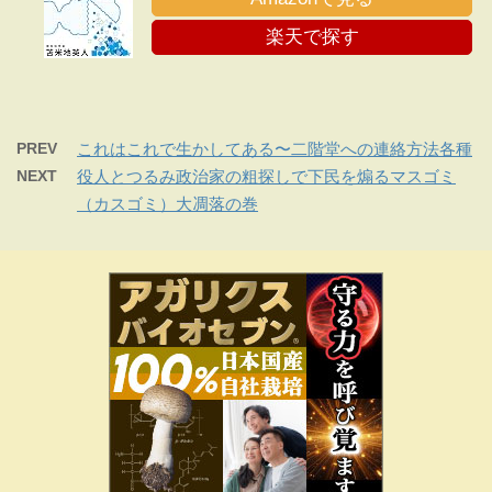
楽天で探す
PREV
これはこれで生かしてある〜二階堂への連絡方法各種
NEXT
役人とつるみ政治家の粗探しで下民を煽るマスゴミ
（カスゴミ）大凋落の巻