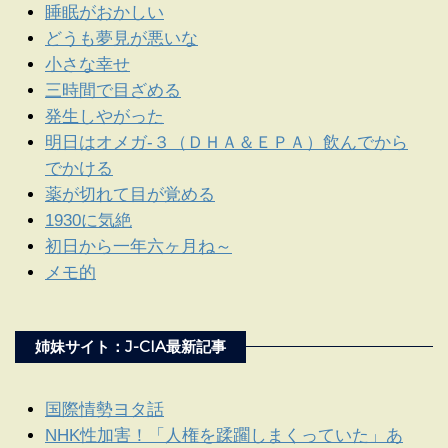
睡眠がおかしい
どうも夢見が悪いな
小さな幸せ
三時間で目ざめる
発生しやがった
明日はオメガ-３（ＤＨＡ＆ＥＰＡ）飲んでから
でかける
薬が切れて目が覚める
1930に気絶
初日から一年六ヶ月ね～
メモ的
姉妹サイト：J-CIA最新記事
国際情勢ヨタ話
NHK性加害！「人権を蹂躙しまくっていた」あ