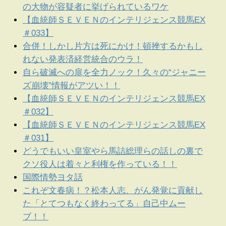
の大物が容疑者に挙げられているワケ
【血統師ＳＥＶＥＮのインテリジェンス競馬EX
＃033】
合併！しかし片方は死にかけ！頓挫するかもし
れない発表済経営統合のウラ！
自ら破滅への扉を全力ノック！久々の“ジャニー
ズ崩壊”情報がアツい！！
【血統師ＳＥＶＥＮのインテリジェンス競馬EX
＃032】
【血統師ＳＥＶＥＮのインテリジェンス競馬EX
＃031】
どうでもいい皇室やら馬詰総理らの話しの裏で
クソ役人は着々と利権を作っている！！
国際情勢ヨタ話
これぞ文春病！？松本人志、がん発覚に貢献し
た「とてつもなく終わってる」自己中ムー
ブ！！