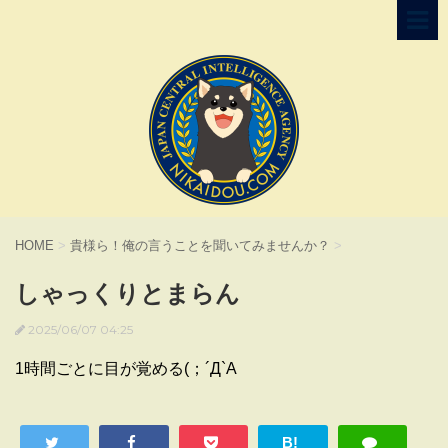
HOME
>
貴様ら！俺の言うことを聞いてみませんか？
>
しゃっくりとまらん
2025/06/07 04:25
1時間ごとに目が覚める(；´Д`A
B!