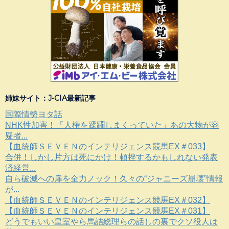
姉妹サイト：J-CIA最新記事
国際情勢ヨタ話
NHK性加害！「人権を蹂躙しまくっていた」あの大物が容
疑者...
【血統師ＳＥＶＥＮのインテリジェンス競馬EX＃033】
合併！しかし片方は死にかけ！頓挫するかもしれない発表
済経営...
自ら破滅への扉を全力ノック！久々の“ジャニーズ崩壊”情報
が...
【血統師ＳＥＶＥＮのインテリジェンス競馬EX＃032】
【血統師ＳＥＶＥＮのインテリジェンス競馬EX＃031】
どうでもいい皇室やら馬詰総理らの話しの裏でクソ役人は