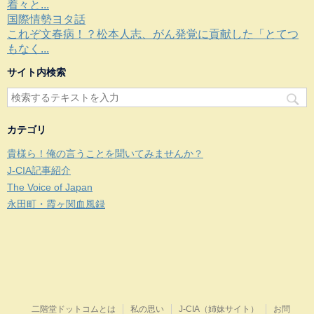
着々と...
国際情勢ヨタ話
これぞ文春病！？松本人志、がん発覚に貢献した「とてつ
もなく...
サイト内検索
カテゴリ
貴様ら！俺の言うことを聞いてみませんか？
J-CIA記事紹介
The Voice of Japan
永田町・霞ヶ関血風録
二階堂ドットコムとは
私の思い
J-CIA（姉妹サイト）
お問