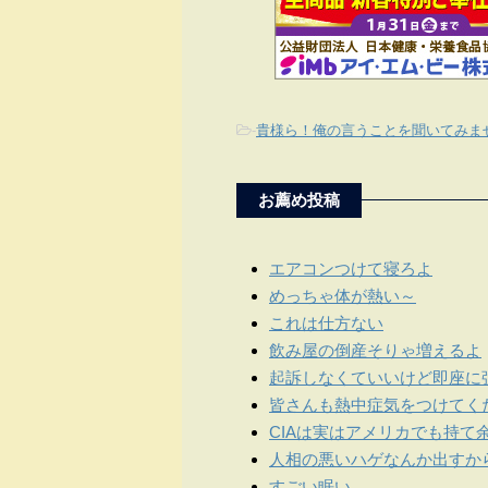
-
貴様ら！俺の言うことを聞いてみま
お薦め投稿
エアコンつけて寝ろよ
めっちゃ体が熱い～
これは仕方ない
飲み屋の倒産そりゃ増えるよ
起訴しなくていいけど即座に
皆さんも熱中症気をつけてく
CIAは実はアメリカでも持て
人相の悪いハゲなんか出すか
すごい眠い