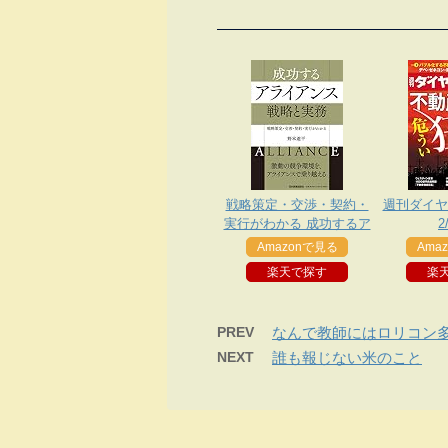
戦略策定・交渉・契約・
週刊ダイヤモ
実行がわかる 成功するア
2
ライアンス 戦略と実務
Amazonで見る
Ama
楽天で探す
楽
PREV
なんで教師にはロリコン
NEXT
誰も報じない米のこと