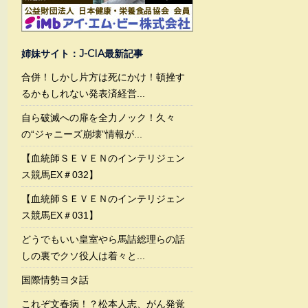
姉妹サイト：J-CIA最新記事
合併！しかし片方は死にかけ！頓挫す
るかもしれない発表済経営...
自ら破滅への扉を全力ノック！久々
の“ジャニーズ崩壊”情報が...
【血統師ＳＥＶＥＮのインテリジェン
ス競馬EX＃032】
【血統師ＳＥＶＥＮのインテリジェン
ス競馬EX＃031】
どうでもいい皇室やら馬詰総理らの話
しの裏でクソ役人は着々と...
国際情勢ヨタ話
これぞ文春病！？松本人志、がん発覚