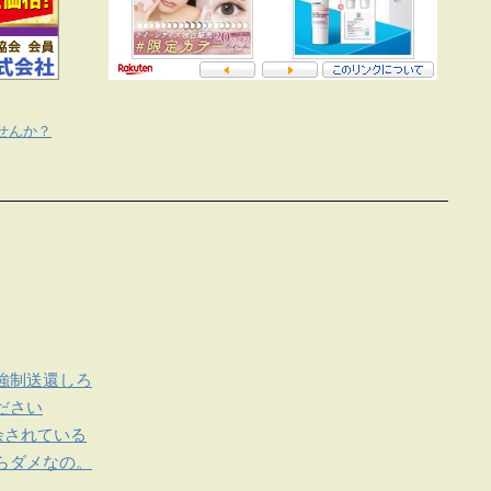
せんか？
強制送還しろ
ださい
余されている
らダメなの。