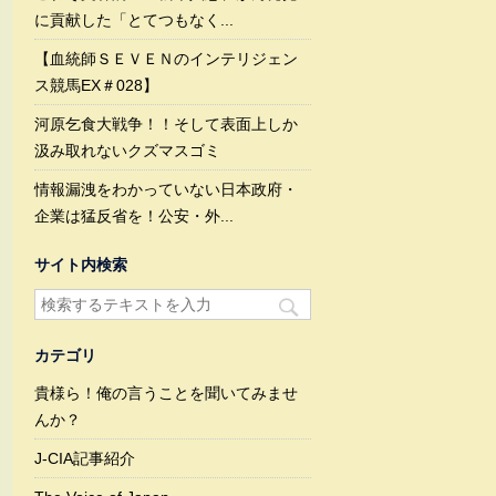
に貢献した「とてつもなく...
【血統師ＳＥＶＥＮのインテリジェン
ス競馬EX＃028】
河原乞食大戦争！！そして表面上しか
汲み取れないクズマスゴミ
情報漏洩をわかっていない日本政府・
企業は猛反省を！公安・外...
サイト内検索
カテゴリ
貴様ら！俺の言うことを聞いてみませ
んか？
J-CIA記事紹介