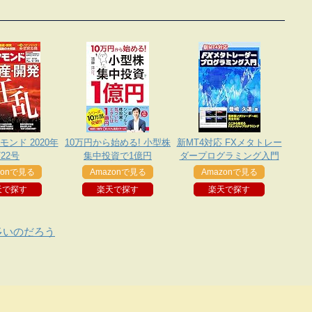
ンド 2020年
10万円から始める! 小型株
新MT4対応 FXメタトレー
/22号
集中投資で1億円
ダープログラミング入門
zonで見る
Amazonで見る
Amazonで見る
天で探す
楽天で探す
楽天で探す
多いのだろう