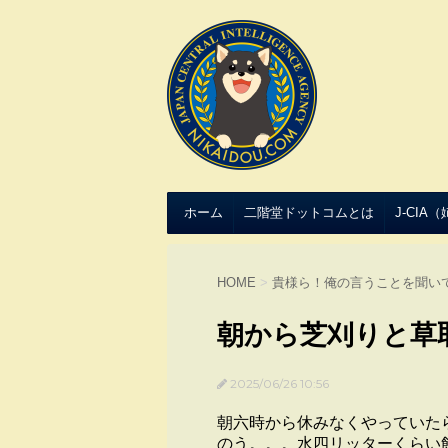
ホーム
二階堂ドットコムとは
J-CIA
HOME
>
貴様ら！俺の言うことを聞い
朝から芝刈りと草
2025/06/26 10:56
朝六時から休みなくやっていた
のう。。。水四リッターくらい