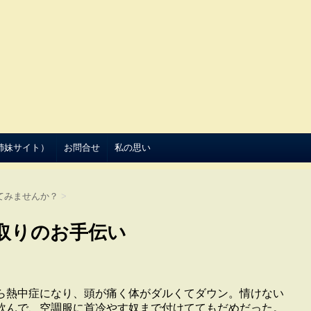
（姉妹サイト）
お問合せ
私の思い
てみませんか？
>
取りのお手伝い
ら熱中症になり、頭が痛く体がダルくてダウン。情けない
飲んで、空調服に首冷やす奴まで付けててもだめだった。