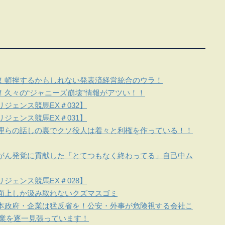
！頓挫するかもしれない発表済経営統合のウラ！
！久々の“ジャニーズ崩壊”情報がアツい！！
ジェンス競馬EX＃032】
ジェンス競馬EX＃031】
理らの話しの裏でクソ役人は着々と利権を作っている！！
がん発覚に貢献した「とてつもなく終わってる」自己中ム
ジェンス競馬EX＃028】
面上しか汲み取れないクズマスゴミ
本政府・企業は猛反省を！公安・外事が危険視する会社こ
企業を逐一見張っています！