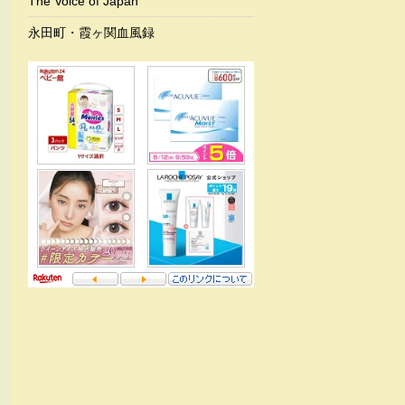
The Voice of Japan
永田町・霞ヶ関血風録