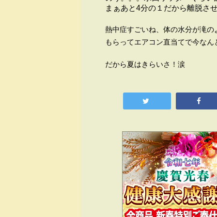
まぁあと4分の１だから離脱さ
熱中症すごいね、体の水分が滝の
もらってエアコン直当てで今なん
だから夏はきらいさ！涙