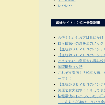
いやいや
姉妹サイト：J-CIA最新記事
合併！しかし片方は死にかけ
自ら破滅への扉を全力ノック
【血統師ＳＥＶＥＮのインテリ
【血統師ＳＥＶＥＮのインテリ
どうでもいい皇室やら馬詰総
国際情勢ヨタ話
これぞ文春病！？松本人志、
ーブ！！
【血統師ＳＥＶＥＮのインテリ
河原乞食大戦争！！そして表
情報漏洩をわかっていない日
こにあり！JCIAはこういう