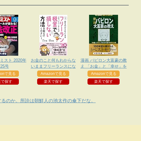
スト 2020年
お金のこと何もわからな
漫画 バビロン大富豪の教
/25号
いままフリーランスにな
え 「お金」と「幸せ」を
っちゃいましたが税金で
生み出す五つの黄金法則
zonで見る
Amazonで見る
Amazonで見る
損しない方法を教えてく
天で探す
楽天で探す
楽天で探す
ださい!
するのか。所詮は朝鮮人の池太作の傘下だな。