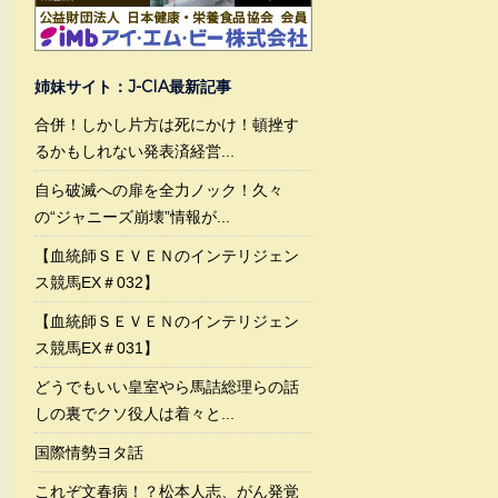
姉妹サイト：J-CIA最新記事
合併！しかし片方は死にかけ！頓挫す
るかもしれない発表済経営...
自ら破滅への扉を全力ノック！久々
の“ジャニーズ崩壊”情報が...
【血統師ＳＥＶＥＮのインテリジェン
ス競馬EX＃032】
【血統師ＳＥＶＥＮのインテリジェン
ス競馬EX＃031】
どうでもいい皇室やら馬詰総理らの話
しの裏でクソ役人は着々と...
国際情勢ヨタ話
これぞ文春病！？松本人志、がん発覚