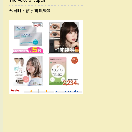
The Voice of Japan
永田町・霞ヶ関血風録