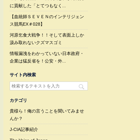
に貢献した「とてつもなく...
【血統師ＳＥＶＥＮのインテリジェン
ス競馬EX＃028】
河原乞食大戦争！！そして表面上しか
汲み取れないクズマスゴミ
情報漏洩をわかっていない日本政府・
企業は猛反省を！公安・外...
サイト内検索
カテゴリ
貴様ら！俺の言うことを聞いてみませ
んか？
J-CIA記事紹介