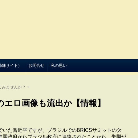
（姉妹サイト）
お問合せ
私の思い
てみませんか？
>
のエロ画像も流出か【情報】
いた習近平ですが、ブラジルでのBRICSサミットの欠
中国政府からブラジル政府に連絡されたことから、失脚が