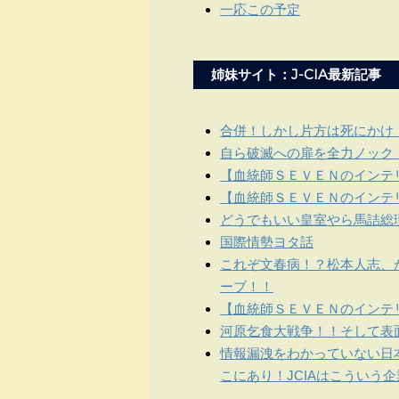
一応この予定
姉妹サイト：J-CIA最新記事
合併！しかし片方は死にかけ
自ら破滅への扉を全力ノック
【血統師ＳＥＶＥＮのインテリ
【血統師ＳＥＶＥＮのインテリ
どうでもいい皇室やら馬詰総
国際情勢ヨタ話
これぞ文春病！？松本人志、
ーブ！！
【血統師ＳＥＶＥＮのインテリ
河原乞食大戦争！！そして表
情報漏洩をわかっていない日
こにあり！JCIAはこういう