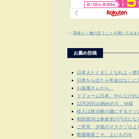
-
貴様ら！俺の言うことを聞いてみま
お薦め投稿
日本人たくましくなれよ～群
日本から出たら年金はなしに
お薬屋さんから。
リフォーム日本、やらなけれ
12月20日お納めのＳ，Ｍ様
役人は政治家の歳にするクソ
和田政宗は参政党の汚点にな
ご意見 夕張のマスクゾロよ
救援物資こそ、よいものを