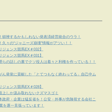
！頓挫するかもしれない発表済経営統合のウラ！
！久々の“ジャニーズ崩壊”情報がアツい！！
ジェンス競馬EX＃032】
ジェンス競馬EX＃031】
理らの話しの裏でクソ役人は着々と利権を作っている！！
がん発覚に貢献した「とてつもなく終わってる」自己中ム
ジェンス競馬EX＃028】
面上しか汲み取れないクズマスゴミ
本政府・企業は猛反省を！公安・外事が危険視する会社こ
企業を逐一見張っています！