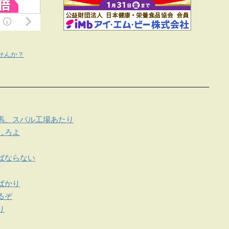
せんか？
馬、スバル工場あたり
しろよ
ばならない
ばかり
るぞ
り