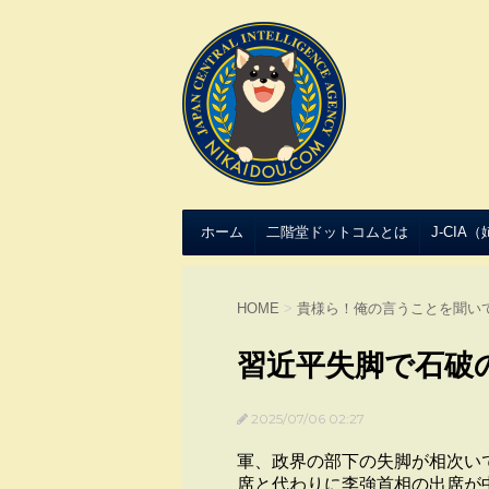
ホーム
二階堂ドットコムとは
J-CIA
HOME
>
貴様ら！俺の言うことを聞い
習近平失脚で石破
2025/07/06 02:27
軍、政界の部下の失脚が相次いで
席と代わりに李強首相の出席が