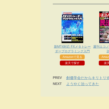
新MT4対応 FXメタトレー
週刊エコノミ
ダープログラミング入門
2
Amazonで見る
Ama
楽天で探す
楽
PREV
創価学会だからキリトリ
NEXT
ようやく治ってきた