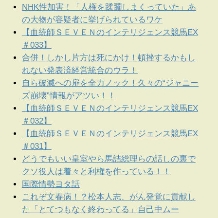
NHK性加害！「人権を蹂躙しまくっていた」あ
の大物が容疑者に挙げられているワケ
【血統師ＳＥＶＥＮのインテリジェンス競馬EX
＃033】
合併！しかし片方は死にかけ！頓挫するかもし
れない発表済経営統合のウラ！
自ら破滅への扉を全力ノック！久々の“ジャニー
ズ崩壊”情報がアツい！！
【血統師ＳＥＶＥＮのインテリジェンス競馬EX
＃032】
【血統師ＳＥＶＥＮのインテリジェンス競馬EX
＃031】
どうでもいい皇室やら馬詰総理らの話しの裏で
クソ役人は着々と利権を作っている！！
国際情勢ヨタ話
これぞ文春病！？松本人志、がん発覚に貢献し
た「とてつもなく終わってる」自己中ムー