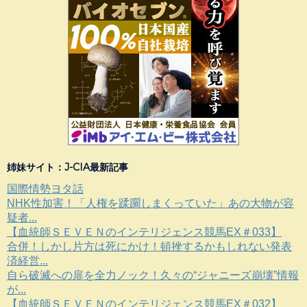
姉妹サイト：J-CIA最新記事
国際情勢ヨタ話
NHK性加害！「人権を蹂躙しまくっていた」あの大物が容
疑者...
【血統師ＳＥＶＥＮのインテリジェンス競馬EX＃033】
合併！しかし片方は死にかけ！頓挫するかもしれない発表
済経営...
自ら破滅への扉を全力ノック！久々の“ジャニーズ崩壊”情報
が...
【血統師ＳＥＶＥＮのインテリジェンス競馬EX＃032】