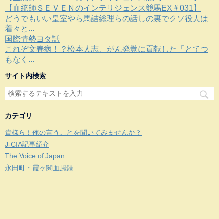
【血統師ＳＥＶＥＮのインテリジェンス競馬EX＃031】
どうでもいい皇室やら馬詰総理らの話しの裏でクソ役人は
着々と...
国際情勢ヨタ話
これぞ文春病！？松本人志、がん発覚に貢献した「とてつ
もなく...
サイト内検索
カテゴリ
貴様ら！俺の言うことを聞いてみませんか？
J-CIA記事紹介
The Voice of Japan
永田町・霞ヶ関血風録