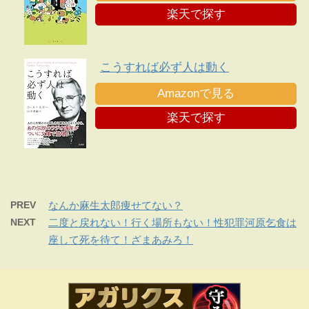
楽天で探す
こうすれば必ず人は動く
Amazonで見る
楽天で探す
PREV
なんか麻生太郎痩せてない？
NEXT
二度と戻れない！行く場所もない！性犯罪河原乞食は
座して死を待て！ざまあみろ！