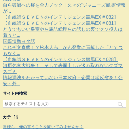
自ら破滅への扉を全力ノック！久々の“ジャニーズ崩壊”情報
が...
【血統師ＳＥＶＥＮのインテリジェンス競馬EX＃032】
【血統師ＳＥＶＥＮのインテリジェンス競馬EX＃031】
どうでもいい皇室やら馬詰総理らの話しの裏でクソ役人は
着々と...
国際情勢ヨタ話
これぞ文春病！？松本人志、がん発覚に貢献した「とてつ
もなく...
【血統師ＳＥＶＥＮのインテリジェンス競馬EX＃028】
河原乞食大戦争！！そして表面上しか汲み取れないクズマ
スゴミ
情報漏洩をわかっていない日本政府・企業は猛反省を！公
安・外...
サイト内検索
カテゴリ
貴様ら！俺の言うことを聞いてみませんか？