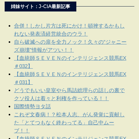
姉妹サイト：J-CIA最新記事
合併！しかし片方は死にかけ！頓挫するかもし
れない発表済経営統合のウラ！
自ら破滅への扉を全力ノック！久々の“ジャニー
ズ崩壊”情報がアツい！！
【血統師ＳＥＶＥＮのインテリジェンス競馬EX
＃032】
【血統師ＳＥＶＥＮのインテリジェンス競馬EX
＃031】
どうでもいい皇室やら馬詰総理らの話しの裏で
クソ役人は着々と利権を作っている！！
国際情勢ヨタ話
これぞ文春病！？松本人志、がん発覚に貢献し
た「とてつもなく終わってる」自己中ムー
ブ！！
【血統師ＳＥＶＥＮのインテリジェンス競馬EX