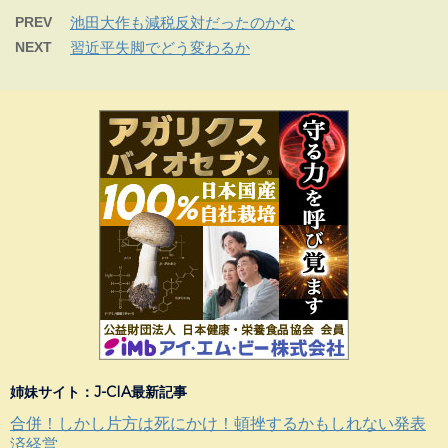
PREV
池田大作も減税反対だったのかな
NEXT
習近平失脚でどう変わるか
姉妹サイト：J-CIA最新記事
合併！しかし片方は死にかけ！頓挫するかもしれない発表
済経営...