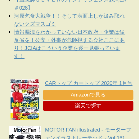
＃028】
河原乞食大戦争！！そして表面上しか汲み取れ
ないクズマスゴミ
情報漏洩をわかっていない日本政府・企業は猛
反省を！公安・外事が危険視する会社ここにあ
り！JCIAはこういう企業を逐一見張っていま
す！
CARトップ カートップ 2020年 1月号
Amazonで見る
楽天で探す
MOTOR FAN illustrated - モーターフ
ァンイラストレーテッド - Vol.161