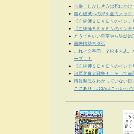
合併！しかし片方は死にかけ
自ら破滅への扉を全力ノック
【血統師ＳＥＶＥＮのインテリ
【血統師ＳＥＶＥＮのインテリ
どうでもいい皇室やら馬詰総
国際情勢ヨタ話
これぞ文春病！？松本人志、
ーブ！！
【血統師ＳＥＶＥＮのインテリ
河原乞食大戦争！！そして表
情報漏洩をわかっていない日
こにあり！JCIAはこういう