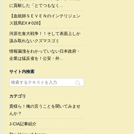
に貢献した「とてつもなく...
【血統師ＳＥＶＥＮのインテリジェン
ス競馬EX＃028】
河原乞食大戦争！！そして表面上しか
汲み取れないクズマスゴミ
情報漏洩をわかっていない日本政府・
企業は猛反省を！公安・外...
サイト内検索
カテゴリ
貴様ら！俺の言うことを聞いてみませ
んか？
J-CIA記事紹介