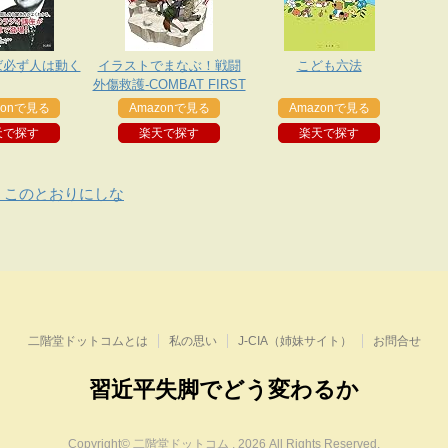
ば必ず人は動く
イラストでまなぶ！戦闘
こども六法
外傷救護-COMBAT FIRST
AID-増補改訂版
zonで見る
Amazonで見る
Amazonで見る
天で探す
楽天で探す
楽天で探す
、このとおりにしな
二階堂ドットコムとは
私の思い
J-CIA（姉妹サイト）
お問合せ
習近平失脚でどう変わるか
Copyright© 二階堂ドットコム , 2026 All Rights Reserved.