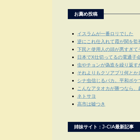
お薦め投稿
イスラムが一番ロリでした
逆にこれ仕入れて霞が関を監
下民と使用人の頭が悪すぎて
日本でX仕切ってるの電通子
虫やチョンが偽造を繰り返す
それよりもクソアプリ何とか
シナ虫信じるバカ。平和ボケ
こんなアタオカが勝つなら、
ネトサヨ
高市は嘘つき
姉妹サイト：J-CIA最新記事