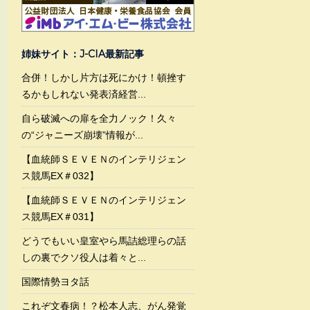
姉妹サイト：J-CIA最新記事
合併！しかし片方は死にかけ！頓挫す
るかもしれない発表済経営...
自ら破滅への扉を全力ノック！久々
の“ジャニーズ崩壊”情報が...
【血統師ＳＥＶＥＮのインテリジェン
ス競馬EX＃032】
【血統師ＳＥＶＥＮのインテリジェン
ス競馬EX＃031】
どうでもいい皇室やら馬詰総理らの話
しの裏でクソ役人は着々と...
国際情勢ヨタ話
これぞ文春病！？松本人志、がん発覚