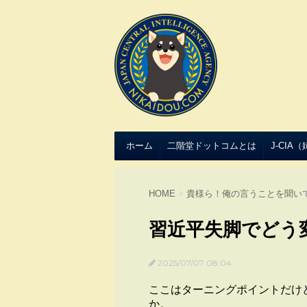
ホーム
二階堂ドットコムとは
J-CIA
HOME
>
貴様ら！俺の言うことを聞い
習近平失脚でどう
2025/07/07 08:04
ここはターニングポイントだけ
か。