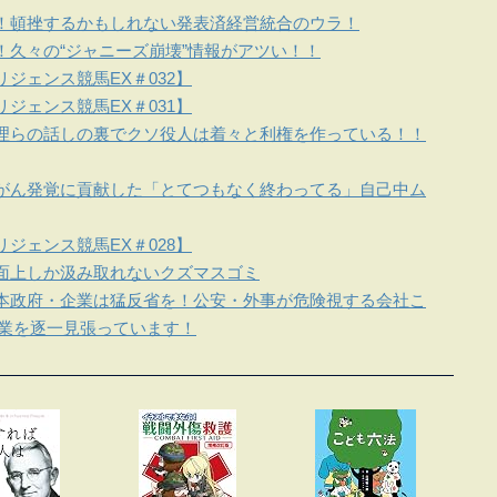
！頓挫するかもしれない発表済経営統合のウラ！
！久々の“ジャニーズ崩壊”情報がアツい！！
ジェンス競馬EX＃032】
ジェンス競馬EX＃031】
理らの話しの裏でクソ役人は着々と利権を作っている！！
がん発覚に貢献した「とてつもなく終わってる」自己中ム
ジェンス競馬EX＃028】
面上しか汲み取れないクズマスゴミ
本政府・企業は猛反省を！公安・外事が危険視する会社こ
企業を逐一見張っています！