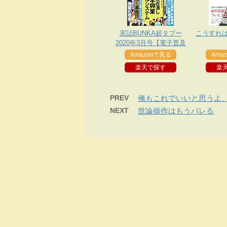
実話BUNKA超タブー
こうすれ
2020年3月号【電子普及
版】
Amazonで見る
Ama
楽天で探す
楽
PREV
俺もこれでいいと思うよ
NEXT
世論操作はもうバレる