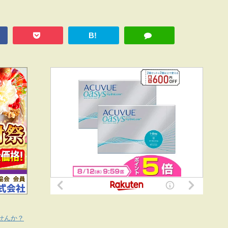
B!
せんか？