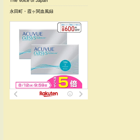
The Voice of Japan
永田町・霞ヶ関血風録