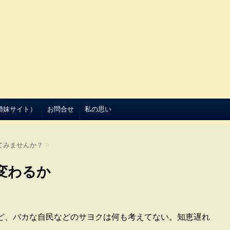
（姉妹サイト）
お問合せ
私の思い
てみませんか？
>
変わるか
ど、バカな自民などのサヨクは何も考えてない。知恵遅れ