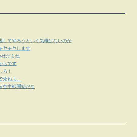
視してやろうという気概はないのか
モヤモヤします
会社だよね
からです
しろ！
で死ねよ。
超空中戦開始だな