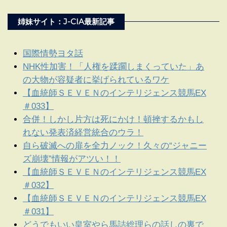
姉妹サイト：J-CIA最新記事
国際情勢ヨタ話
NHK性加害！「人権を蹂躙しまくっていた」あ
の大物が容疑者に挙げられているワケ
【血統師ＳＥＶＥＮのインテリジェンス競馬EX
＃033】
合併！しかし片方は死にかけ！頓挫するかもし
れない発表済経営統合のウラ！
自ら破滅への扉を全力ノック！久々の“ジャニー
ズ崩壊”情報がアツい！！
【血統師ＳＥＶＥＮのインテリジェンス競馬EX
＃032】
【血統師ＳＥＶＥＮのインテリジェンス競馬EX
＃031】
どうでもいい皇室やら馬詰総理らの話しの裏で