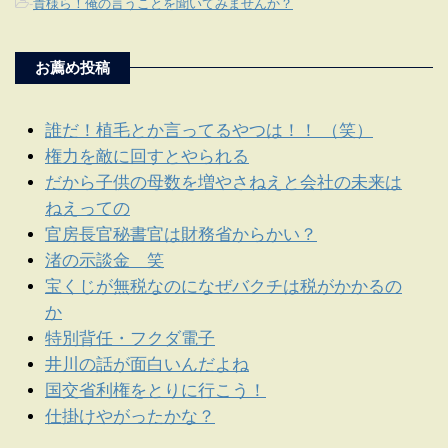
-
貴様ら！俺の言うことを聞いてみませんか？
お薦め投稿
誰だ！植毛とか言ってるやつは！！ （笑）
権力を敵に回すとやられる
だから子供の母数を増やさねえと会社の未来は
ねえっての
官房長官秘書官は財務省からかい？
渚の示談金 笑
宝くじが無税なのになぜバクチは税がかかるの
か
特別背任・フクダ電子
井川の話が面白いんだよね
国交省利権をとりに行こう！
仕掛けやがったかな？