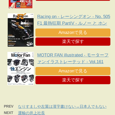
Racing on - レーシングオン - No. 505
F1 最熱狂期 PartIV - ルノー と ホン
ダ 、新規定下に勃発した熾烈な エン
Amazonで見る
ジン 戦争 -
楽天で探す
MOTOR FAN illustrated - モーターフ
ァンイラストレーテッド - Vol.161
Amazonで見る
楽天で探す
PREV
なりすましや左翼は漢字書けない→日本人でもない
NEXT
運輸の井上社長