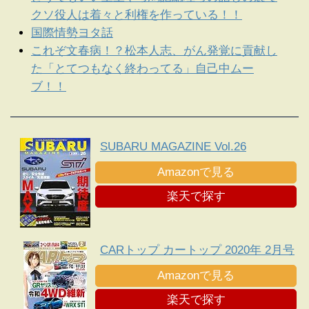
クソ役人は着々と利権を作っている！！
国際情勢ヨタ話
これぞ文春病！？松本人志、がん発覚に貢献し
た「とてつもなく終わってる」自己中ムー
ブ！！
SUBARU MAGAZINE Vol.26
Amazonで見る
楽天で探す
CARトップ カートップ 2020年 2月号
Amazonで見る
楽天で探す