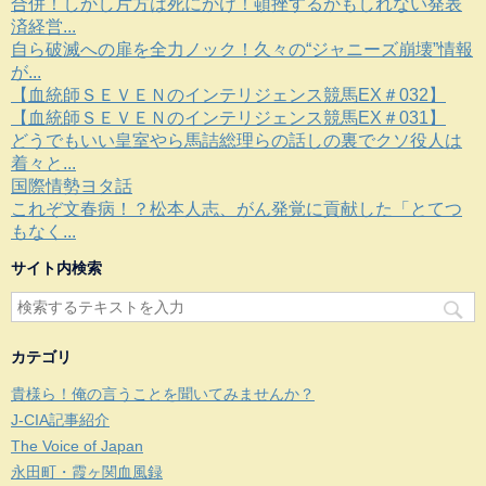
合併！しかし片方は死にかけ！頓挫するかもしれない発表
済経営...
自ら破滅への扉を全力ノック！久々の“ジャニーズ崩壊”情報
が...
【血統師ＳＥＶＥＮのインテリジェンス競馬EX＃032】
【血統師ＳＥＶＥＮのインテリジェンス競馬EX＃031】
どうでもいい皇室やら馬詰総理らの話しの裏でクソ役人は
着々と...
国際情勢ヨタ話
これぞ文春病！？松本人志、がん発覚に貢献した「とてつ
もなく...
サイト内検索
カテゴリ
貴様ら！俺の言うことを聞いてみませんか？
J-CIA記事紹介
The Voice of Japan
永田町・霞ヶ関血風録