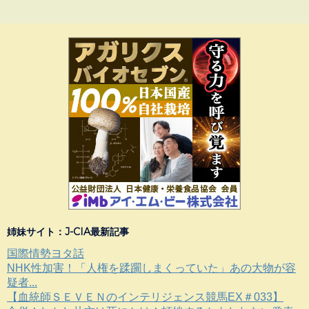
姉妹サイト：J-CIA最新記事
国際情勢ヨタ話
NHK性加害！「人権を蹂躙しまくっていた」あの大物が容
疑者...
【血統師ＳＥＶＥＮのインテリジェンス競馬EX＃033】