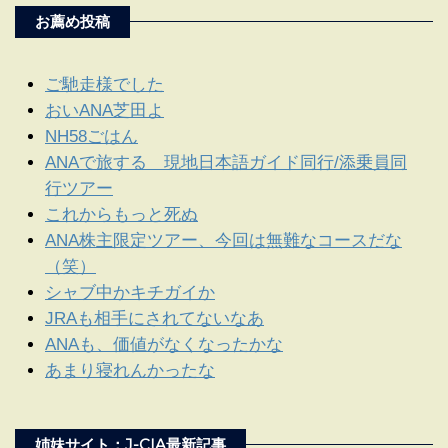
お薦め投稿
ご馳走様でした
おいANA芝田よ
NH58ごはん
ANAで旅する 現地日本語ガイド同行/添乗員同
行ツアー
これからもっと死ぬ
ANA株主限定ツアー、今回は無難なコースだな
（笑）
シャブ中かキチガイか
JRAも相手にされてないなあ
ANAも、価値がなくなったかな
あまり寝れんかったな
姉妹サイト：J-CIA最新記事