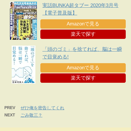
実話BUNKA超タブー 2020年3月号
【電子普及版】
Amazonで見る
楽天で探す
「頭のゴミ」を捨てれば、脳は一瞬
で目覚める!
Amazonで見る
楽天で探す
PREV
ぜひ俺を密告してくれ
NEXT
ごみ敬三？