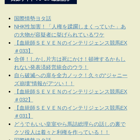
国際情勢ヨタ話
NHK性加害！「人権を蹂躙しまくっていた」あ
の大物が容疑者に挙げられているワケ
【血統師ＳＥＶＥＮのインテリジェンス競馬EX
＃033】
合併！しかし片方は死にかけ！頓挫するかもし
れない発表済経営統合のウラ！
自ら破滅への扉を全力ノック！久々の“ジャニー
ズ崩壊”情報がアツい！！
【血統師ＳＥＶＥＮのインテリジェンス競馬EX
＃032】
【血統師ＳＥＶＥＮのインテリジェンス競馬EX
＃031】
どうでもいい皇室やら馬詰総理らの話しの裏で
クソ役人は着々と利権を作っている！！