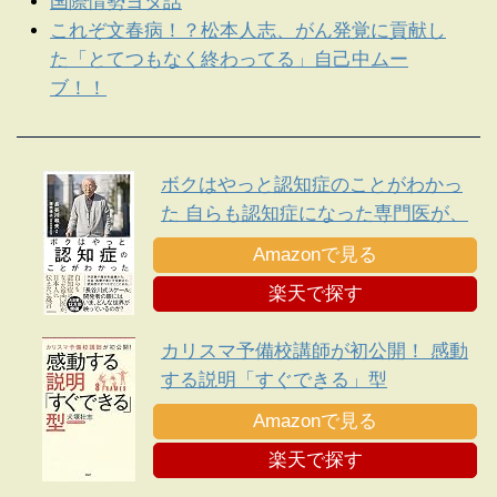
国際情勢ヨタ話
これぞ文春病！？松本人志、がん発覚に貢献し
た「とてつもなく終わってる」自己中ムー
ブ！！
ボクはやっと認知症のことがわかっ
た 自らも認知症になった専門医が、
日本人に伝えたい遺言
Amazonで見る
楽天で探す
カリスマ予備校講師が初公開！ 感動
する説明「すぐできる」型
Amazonで見る
楽天で探す