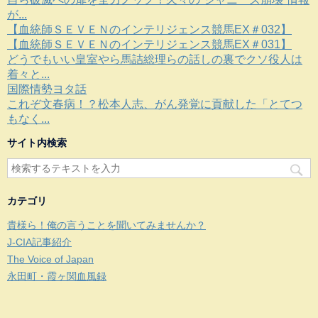
が...
【血統師ＳＥＶＥＮのインテリジェンス競馬EX＃032】
【血統師ＳＥＶＥＮのインテリジェンス競馬EX＃031】
どうでもいい皇室やら馬詰総理らの話しの裏でクソ役人は
着々と...
国際情勢ヨタ話
これぞ文春病！？松本人志、がん発覚に貢献した「とてつ
もなく...
サイト内検索
カテゴリ
貴様ら！俺の言うことを聞いてみませんか？
J-CIA記事紹介
The Voice of Japan
永田町・霞ヶ関血風録