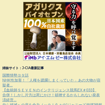
姉妹サイト：J-CIA最新記事
国際情勢ヨタ話
NHK性加害！「人権を蹂躙しまくっていた」あの大物が容
疑者...
【血統師ＳＥＶＥＮのインテリジェンス競馬EX＃033】
合併！しかし片方は死にかけ！頓挫するかもしれない発表
済経営...
自ら破滅への扉を全力ノック！久々の“ジャニーズ崩壊”情報