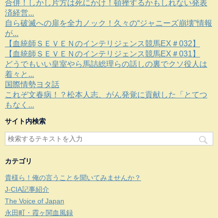
合併！しかし片方は死にかけ！頓挫するかもしれない発表
済経営...
自ら破滅への扉を全力ノック！久々の“ジャニーズ崩壊”情報
が...
【血統師ＳＥＶＥＮのインテリジェンス競馬EX＃032】
【血統師ＳＥＶＥＮのインテリジェンス競馬EX＃031】
どうでもいい皇室やら馬詰総理らの話しの裏でクソ役人は
着々と...
国際情勢ヨタ話
これぞ文春病！？松本人志、がん発覚に貢献した「とてつ
もなく...
サイト内検索
カテゴリ
貴様ら！俺の言うことを聞いてみませんか？
J-CIA記事紹介
The Voice of Japan
永田町・霞ヶ関血風録