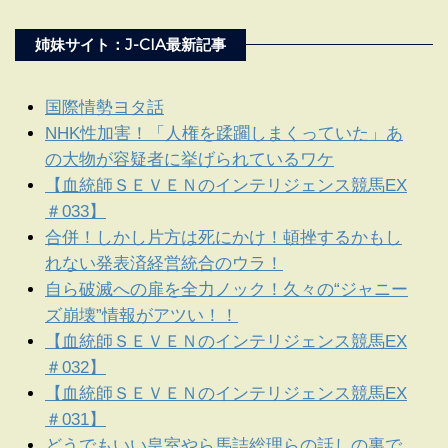
姉妹サイト：J-CIA最新記事
国際情勢ヨタ話
NHK性加害！「人権を蹂躙しまくっていた」あ
の大物が容疑者に挙げられているワケ
【血統師ＳＥＶＥＮのインテリジェンス競馬EX
＃033】
合併！しかし片方は死にかけ！頓挫するかもし
れない発表済経営統合のウラ！
自ら破滅への扉を全力ノック！久々の“ジャニー
ズ崩壊”情報がアツい！！
【血統師ＳＥＶＥＮのインテリジェンス競馬EX
＃032】
【血統師ＳＥＶＥＮのインテリジェンス競馬EX
＃031】
どうでもいい皇室やら馬詰総理らの話しの裏で