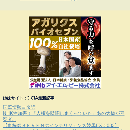
姉妹サイト：J-CIA最新記事
国際情勢ヨタ話
NHK性加害！「人権を蹂躙しまくっていた」あの大物が容
疑者...
【血統師ＳＥＶＥＮのインテリジェンス競馬EX＃033】