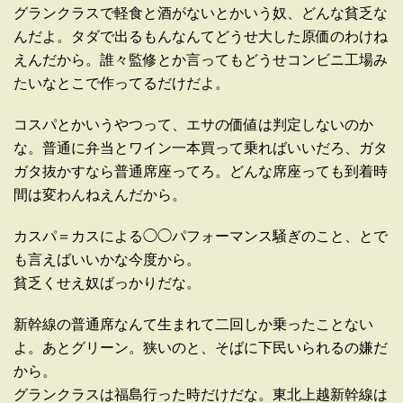
グランクラスで軽食と酒がないとかいう奴、どんな貧乏な
んだよ。タダで出るもんなんてどうせ大した原価のわけね
えんだから。誰々監修とか言ってもどうせコンビニ工場み
たいなとこで作ってるだけだよ。
コスパとかいうやつって、エサの価値は判定しないのか
な。普通に弁当とワイン一本買って乗ればいいだろ、ガタ
ガタ抜かすなら普通席座ってろ。どんな席座っても到着時
間は変わんねえんだから。
カスパ＝カスによる◯◯パフォーマンス騒ぎのこと、とで
も言えばいいかな今度から。
貧乏くせえ奴ばっかりだな。
新幹線の普通席なんて生まれて二回しか乗ったことない
よ。あとグリーン。狭いのと、そばに下民いられるの嫌だ
から。
グランクラスは福島行った時だけだな。東北上越新幹線は