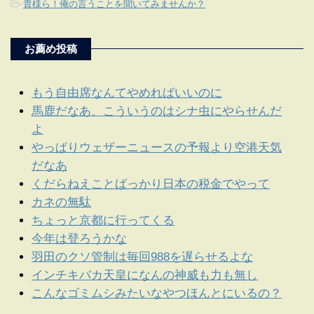
-
貴様ら！俺の言うことを聞いてみませんか？
お薦め投稿
もう自由席なんてやめればいいのに
馬鹿だなあ、こういうのはシナ虫にやらせんだ
よ
やっぱりウェザーニュースの予報より空港天気
だなあ
くだらねえことばっかり日本の税金でやって
カネの無駄
ちょっと京都に行ってくる
今年は登ろうかな
羽田のクソ管制は毎回988を遅らせるよな
インチキバカ天皇になんの神威も力も無し
こんなゴミムシみたいなやつほんとにいるの？