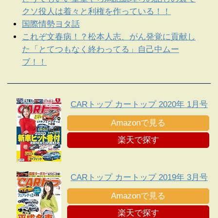
クソ役人は着々と利権を作っている！！
国際情勢ヨタ話
これぞ文春病！？松本人志、がん発覚に貢献し
た「とてつもなく終わってる」自己中ムー
ブ！！
CARトップ カートップ 2020年 1月号
Amazonで見る
楽天で探す
CARトップ カートップ 2019年 3月号
Amazonで見る
楽天で探す