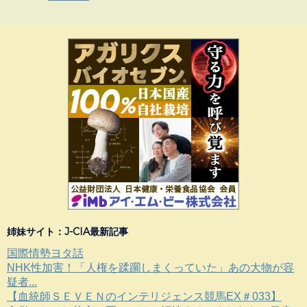
姉妹サイト：J-CIA最新記事
国際情勢ヨタ話
NHK性加害！「人権を蹂躙しまくっていた」あの大物が容
疑者...
【血統師ＳＥＶＥＮのインテリジェンス競馬EX＃033】