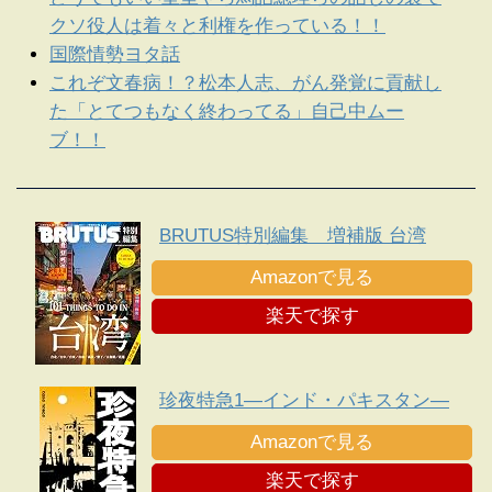
クソ役人は着々と利権を作っている！！
国際情勢ヨタ話
これぞ文春病！？松本人志、がん発覚に貢献し
た「とてつもなく終わってる」自己中ムー
ブ！！
BRUTUS特別編集 増補版 台湾
Amazonで見る
楽天で探す
珍夜特急1―インド・パキスタン―
Amazonで見る
楽天で探す