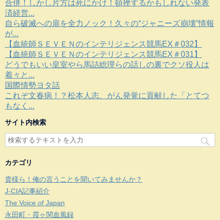
合併！しかし片方は死にかけ！頓挫するかもしれない発表
済経営...
自ら破滅への扉を全力ノック！久々の“ジャニーズ崩壊”情報
が...
【血統師ＳＥＶＥＮのインテリジェンス競馬EX＃032】
【血統師ＳＥＶＥＮのインテリジェンス競馬EX＃031】
どうでもいい皇室やら馬詰総理らの話しの裏でクソ役人は
着々と...
国際情勢ヨタ話
これぞ文春病！？松本人志、がん発覚に貢献した「とてつ
もなく...
サイト内検索
カテゴリ
貴様ら！俺の言うことを聞いてみませんか？
J-CIA記事紹介
The Voice of Japan
永田町・霞ヶ関血風録