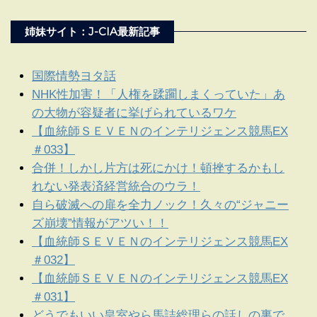
姉妹サイト：J-CIA最新記事
国際情勢ヨタ話
NHK性加害！「人権を蹂躙しまくっていた」あ
の大物が容疑者に挙げられているワケ
【血統師ＳＥＶＥＮのインテリジェンス競馬EX
＃033】
合併！しかし片方は死にかけ！頓挫するかもし
れない発表済経営統合のウラ！
自ら破滅への扉を全力ノック！久々の“ジャニー
ズ崩壊”情報がアツい！！
【血統師ＳＥＶＥＮのインテリジェンス競馬EX
＃032】
【血統師ＳＥＶＥＮのインテリジェンス競馬EX
＃031】
どうでもいい皇室やら馬詰総理らの話しの裏で