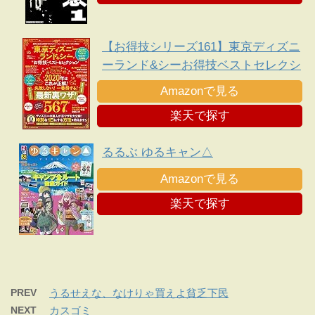
【お得技シリーズ161】東京ディズニ
ーランド&シーお得技ベストセレクシ
ョン
Amazonで見る
楽天で探す
るるぶ ゆるキャン△
Amazonで見る
楽天で探す
PREV
うるせえな、なけりゃ買えよ貧乏下民
NEXT
カスゴミ