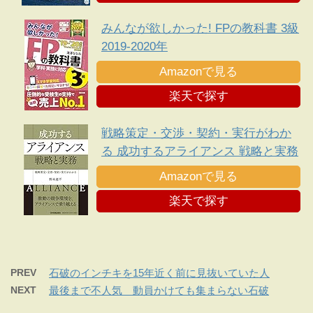
みんなが欲しかった! FPの教科書 3級
2019-2020年
Amazonで見る
楽天で探す
戦略策定・交渉・契約・実行がわか
る 成功するアライアンス 戦略と実務
Amazonで見る
楽天で探す
PREV
石破のインチキを15年近く前に見抜いていた人
NEXT
最後まで不人気 動員かけても集まらない石破