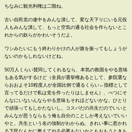
ちなみに観光利権は二階ね。
古い自民党の連中をみんな潰して、変な天下りにいる元役
人もみんな潰して、もっと空気の通る社会を作らないとこ
れからの奴らがかわいそうだよ。
ワシみたいにもう終わりかけの人が旗を振ってもしょうが
ないのかもしれないけどね。
50万人くらい賛同してくれるなら、本気の救国をやる意味
もある気がするけど（全員が選挙権あるとして、参院選な
らおおよそ10程度人が全国比例で通るくらい←指標として
言ってるだけで私は党を作ったりはしません）、べつにそ
んなにいないんならやる意味もそれほどないかな。ひとり
で頑張ってもしかたないし。コスパだの共生だのでいいと
みんなが思うならもう俺も自分のことしか考えないでいい
やと。共生という名の強制がわからぬ、きれい事に惹かれ
る下民なんかに教えてやる必要もないかともおもうときも