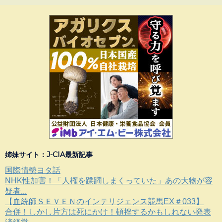
姉妹サイト：J-CIA最新記事
国際情勢ヨタ話
NHK性加害！「人権を蹂躙しまくっていた」あの大物が容
疑者...
【血統師ＳＥＶＥＮのインテリジェンス競馬EX＃033】
合併！しかし片方は死にかけ！頓挫するかもしれない発表