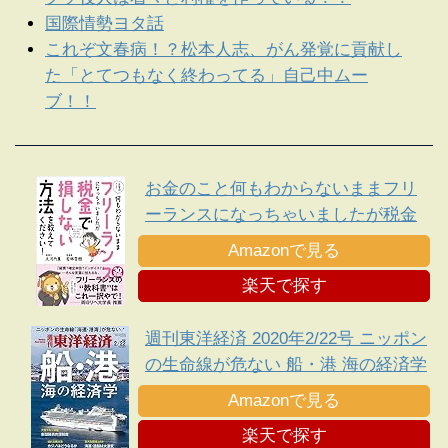
国際情勢ヨタ話
これぞ文春病！？松本人志、がん発覚に貢献し
た「とてつもなく終わってる」自己中ムー
ブ！！
お金のこと何もわからないままフリ
ーランスになっちゃいましたが税金
で損しない方法を教えてください!
Amazonで見る
楽天で探す
週刊東洋経済 2020年2/22号 ニッポン
の生命線が危ない 船・港 海の経済学
Amazonで見る
楽天で探す