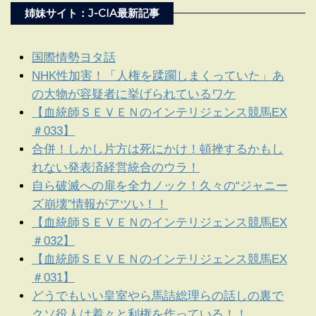
姉妹サイト：J-CIA最新記事
国際情勢ヨタ話
NHK性加害！「人権を蹂躙しまくっていた」あ
の大物が容疑者に挙げられているワケ
【血統師ＳＥＶＥＮのインテリジェンス競馬EX
＃033】
合併！しかし片方は死にかけ！頓挫するかもし
れない発表済経営統合のウラ！
自ら破滅への扉を全力ノック！久々の“ジャニー
ズ崩壊”情報がアツい！！
【血統師ＳＥＶＥＮのインテリジェンス競馬EX
＃032】
【血統師ＳＥＶＥＮのインテリジェンス競馬EX
＃031】
どうでもいい皇室やら馬詰総理らの話しの裏で
クソ役人は着々と利権を作っている！！