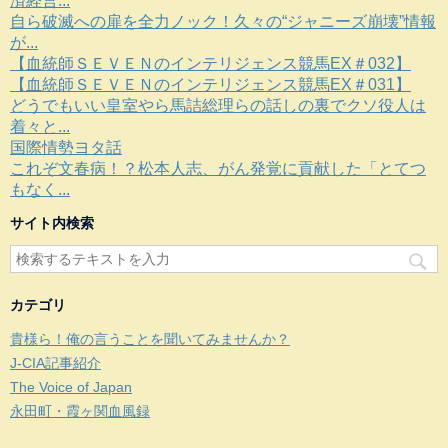
済経営...
自ら破滅への扉を全力ノック！久々の“ジャニーズ崩壊”情報
が...
【血統師ＳＥＶＥＮのインテリジェンス競馬EX＃032】
【血統師ＳＥＶＥＮのインテリジェンス競馬EX＃031】
どうでもいい皇室やら馬詰総理らの話しの裏でクソ役人は
着々と...
国際情勢ヨタ話
これぞ文春病！？松本人志、がん発覚に貢献した「とてつ
もなく...
サイト内検索
カテゴリ
貴様ら！俺の言うことを聞いてみませんか？
J-CIA記事紹介
The Voice of Japan
永田町・霞ヶ関血風録