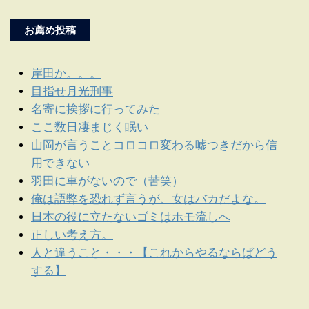
お薦め投稿
岸田か。。。
目指せ月光刑事
名寄に挨拶に行ってみた
ここ数日凄まじく眠い
山岡が言うことコロコロ変わる嘘つきだから信
用できない
羽田に車がないので（苦笑）
俺は語弊を恐れず言うが、女はバカだよな。
日本の役に立たないゴミはホモ流しへ
正しい考え方。
人と違うこと・・・【これからやるならばどう
する】