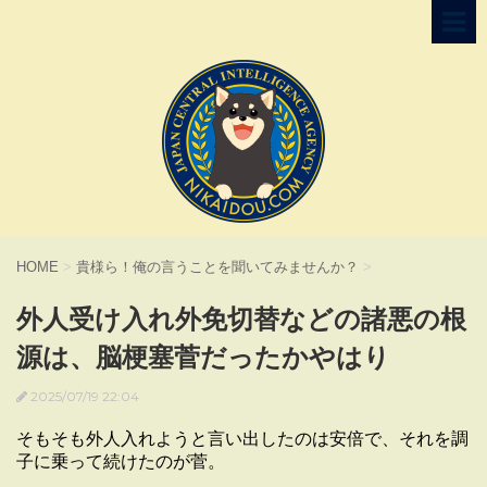
HOME
>
貴様ら！俺の言うことを聞いてみませんか？
>
外人受け入れ外免切替などの諸悪の根
源は、脳梗塞菅だったかやはり
2025/07/19 22:04
そもそも外人入れようと言い出したのは安倍で、それを調
子に乗って続けたのが菅。