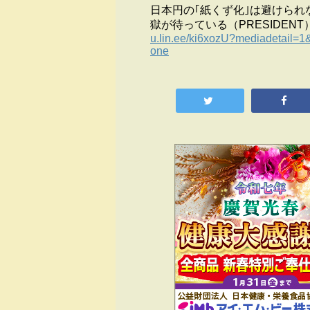
日本円の｢紙くず化｣は避けられ
獄が待っている（PRESIDENT
u.lin.ee/ki6xozU?mediadetail
one