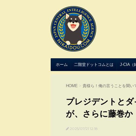
ホーム
二階堂ドットコムとは
J-CIA
HOME
>
貴様ら！俺の言うことを聞い
プレジデントとダ
が、さらに藤巻か
2025/07/21 12:18