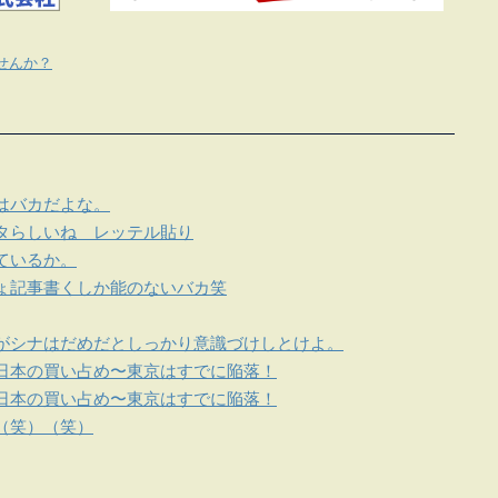
せんか？
はバカだよな。
タらしいね レッテル貼り
ているか。
ょ記事書くしか能のないバカ笑
がシナはだめだとしっかり意識づけしとけよ。
日本の買い占め〜東京はすでに陥落！
日本の買い占め〜東京はすでに陥落！
（笑）（笑）