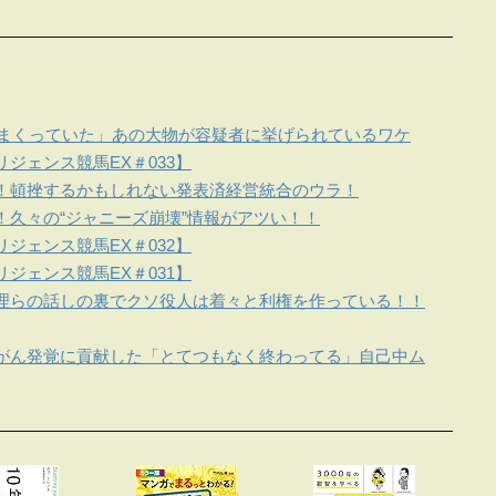
しまくっていた」あの大物が容疑者に挙げられているワケ
ジェンス競馬EX＃033】
！頓挫するかもしれない発表済経営統合のウラ！
！久々の“ジャニーズ崩壊”情報がアツい！！
ジェンス競馬EX＃032】
ジェンス競馬EX＃031】
理らの話しの裏でクソ役人は着々と利権を作っている！！
がん発覚に貢献した「とてつもなく終わってる」自己中ム