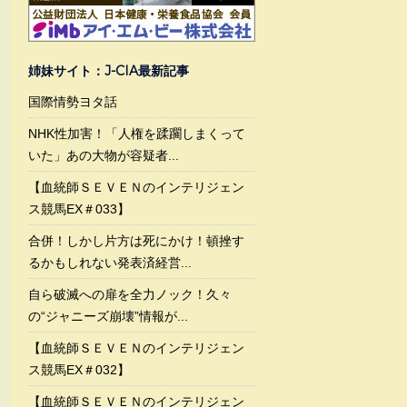
姉妹サイト：J-CIA最新記事
国際情勢ヨタ話
NHK性加害！「人権を蹂躙しまくって
いた」あの大物が容疑者...
【血統師ＳＥＶＥＮのインテリジェン
ス競馬EX＃033】
合併！しかし片方は死にかけ！頓挫す
るかもしれない発表済経営...
自ら破滅への扉を全力ノック！久々
の“ジャニーズ崩壊”情報が...
【血統師ＳＥＶＥＮのインテリジェン
ス競馬EX＃032】
【血統師ＳＥＶＥＮのインテリジェン