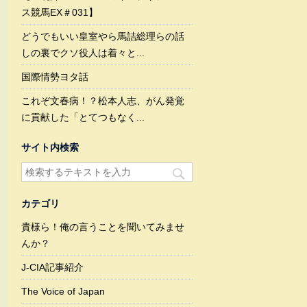
ス競馬EX＃031】
どうでもいい皇室やら馬詰総理らの話
しの裏でクソ役人は着々と...
国際情勢ヨタ話
これぞ文春病！？松本人志、がん発覚
に貢献した「とてつもなく...
サイト内検索
カテゴリ
貴様ら！俺の言うことを聞いてみませ
んか？
J-CIA記事紹介
The Voice of Japan