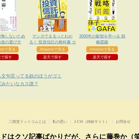
後悔しないため
マンガでまるっとわか
3000年の叡智を学べる 戦
の道の選び方
る！ 投資信託の教科書 カ
略図鑑
ラー版 資産運用勉強シリ
zonで見る
Amazonで見る
Amazonで見る
ーズ
天で探す
楽天で探す
楽天で探す
も文句言ってる奴のほうがゴミ
ばみたいなカス誰？
二階堂ドットコムとは
私の思い
J-CIA（姉妹サイト）
お問合せ
ドはクソ記事ばかりだが、さらに藤巻か（