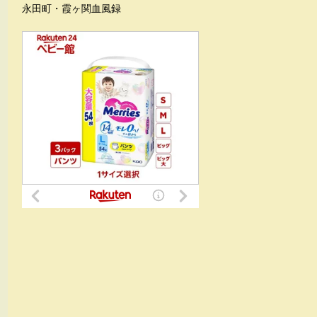
永田町・霞ヶ関血風録