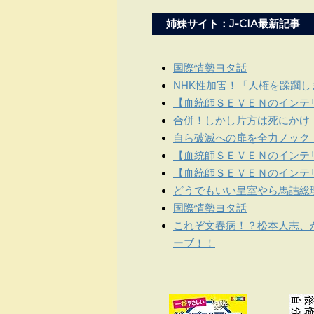
姉妹サイト：J-CIA最新記事
国際情勢ヨタ話
NHK性加害！「人権を蹂躙
【血統師ＳＥＶＥＮのインテリ
合併！しかし片方は死にかけ
自ら破滅への扉を全力ノック
【血統師ＳＥＶＥＮのインテリ
【血統師ＳＥＶＥＮのインテリ
どうでもいい皇室やら馬詰総
国際情勢ヨタ話
これぞ文春病！？松本人志、
ーブ！！