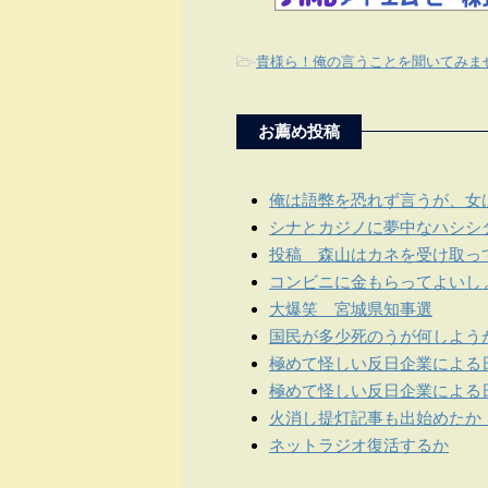
-
貴様ら！俺の言うことを聞いてみま
お薦め投稿
俺は語弊を恐れず言うが、女
シナとカジノに夢中なハシシ
投稿 森山はカネを受け取っ
コンビニに金もらってよいし
大爆笑 宮城県知事選
国民が多少死のうが何しよう
極めて怪しい反日企業による
極めて怪しい反日企業による
火消し提灯記事も出始めたか
ネットラジオ復活するか