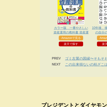
カラー版 一番やさしい
10年後、
資産運用の教科書 資産運
の自分
用勉強シリーズ
Amazonで見る
Ama
楽天で探す
楽
PREV
ゴミ左翼の因縁〜そもそ
NEXT
この出来損ないの桂ざこ
プレジデントとダイヤモン