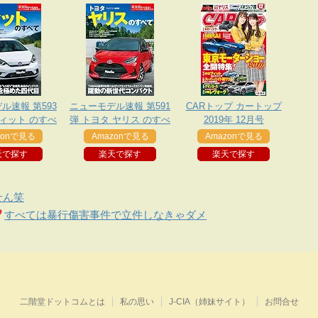
ル速報 第593
ニューモデル速報 第591
CARトップ カートップ
フィット のすべ
弾 トヨタ ヤリス のすべ
2019年 12月号
て
て
zonで見る
Amazonで見る
Amazonで見る
天で探す
楽天で探す
楽天で探す
せん笑
すべては暴行傷害事件で立件しなきゃダメ
二階堂ドットコムとは
私の思い
J-CIA（姉妹サイト）
お問合せ