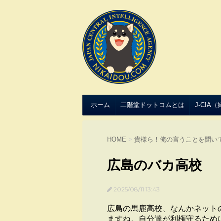
ホーム
二階堂ドットコムとは
J-CIA
HOME
>
貴様ら！俺の言うことを聞い
広島のバカ高校
2025/08/11 13:43
広島の馬鹿高校、なんかネット
ますね。自分達が利権守るため