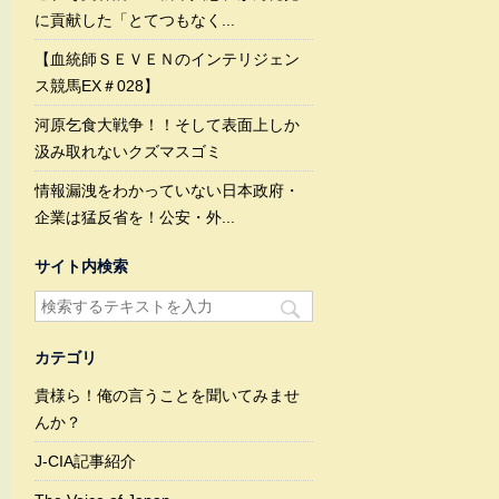
に貢献した「とてつもなく...
【血統師ＳＥＶＥＮのインテリジェン
ス競馬EX＃028】
河原乞食大戦争！！そして表面上しか
汲み取れないクズマスゴミ
情報漏洩をわかっていない日本政府・
企業は猛反省を！公安・外...
サイト内検索
カテゴリ
貴様ら！俺の言うことを聞いてみませ
んか？
J-CIA記事紹介