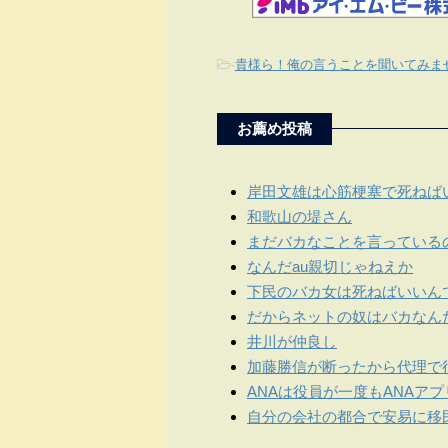
-
貴様ら！俺の言うことを聞いてみま
お薦め投稿
岸田文雄は心筋梗塞で死ねば
和歌山の堤さん
まだバカなことを言っている
なんだau親切じゃねえか
下民のバカ女は死ねばいいん
だからネットの奴はバカなん
井川が仲良し
加藤勝信が断ったから代理で
ANAは役員が一度もANAア
自分の会社の都合で安易に移