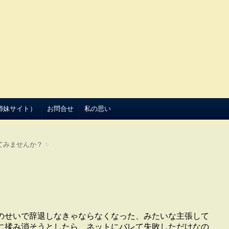
（姉妹サイト）
お問合せ
私の思い
てみませんか？
>
のせいで辞退しなきゃならなくなった、みたいな主張して
に揉み消そうとしたら、ネットにバレて失敗しただけなの