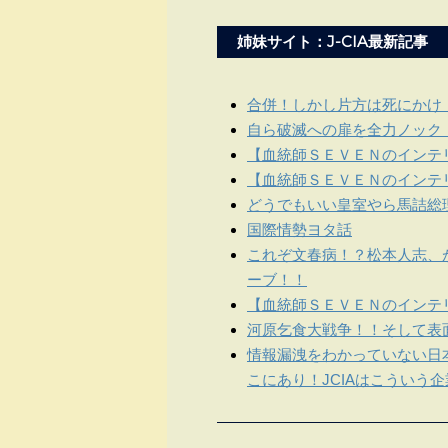
姉妹サイト：J-CIA最新記事
合併！しかし片方は死にかけ
自ら破滅への扉を全力ノック
【血統師ＳＥＶＥＮのインテリ
【血統師ＳＥＶＥＮのインテリ
どうでもいい皇室やら馬詰総
国際情勢ヨタ話
これぞ文春病！？松本人志、
ーブ！！
【血統師ＳＥＶＥＮのインテリ
河原乞食大戦争！！そして表
情報漏洩をわかっていない日
こにあり！JCIAはこういう