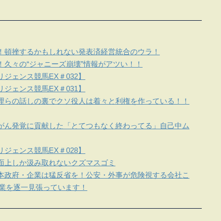
！頓挫するかもしれない発表済経営統合のウラ！
！久々の“ジャニーズ崩壊”情報がアツい！！
ジェンス競馬EX＃032】
ジェンス競馬EX＃031】
理らの話しの裏でクソ役人は着々と利権を作っている！！
がん発覚に貢献した「とてつもなく終わってる」自己中ム
ジェンス競馬EX＃028】
面上しか汲み取れないクズマスゴミ
本政府・企業は猛反省を！公安・外事が危険視する会社こ
企業を逐一見張っています！