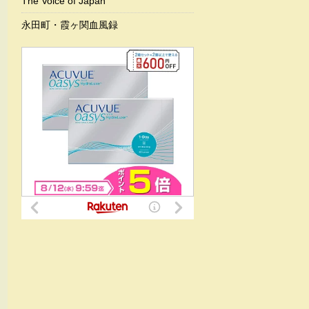
The Voice of Japan
永田町・霞ヶ関血風録