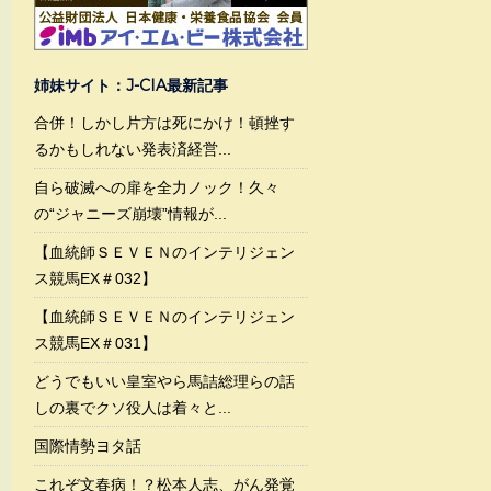
姉妹サイト：J-CIA最新記事
合併！しかし片方は死にかけ！頓挫す
るかもしれない発表済経営...
自ら破滅への扉を全力ノック！久々
の“ジャニーズ崩壊”情報が...
【血統師ＳＥＶＥＮのインテリジェン
ス競馬EX＃032】
【血統師ＳＥＶＥＮのインテリジェン
ス競馬EX＃031】
どうでもいい皇室やら馬詰総理らの話
しの裏でクソ役人は着々と...
国際情勢ヨタ話
これぞ文春病！？松本人志、がん発覚