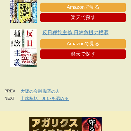
Amazonで見る
楽天で探す
反日種族主義 日韓危機の根源
Amazonで見る
楽天で探す
PREV
大阪の金融機関の人
NEXT
上席統括、狙いを認める