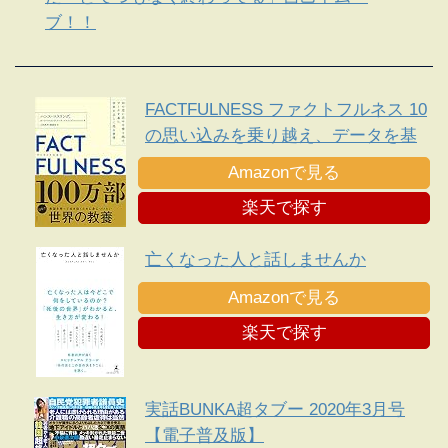
ブ！！
FACTFULNESS ファクトフルネス 10
の思い込みを乗り越え、データを基
に世界を正しく見る習慣
Amazonで見る
楽天で探す
亡くなった人と話しませんか
Amazonで見る
楽天で探す
実話BUNKA超タブー 2020年3月号
【電子普及版】