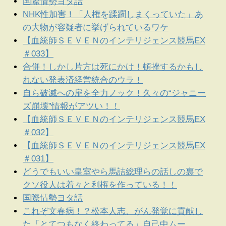
国際情勢ヨタ話
NHK性加害！「人権を蹂躙しまくっていた」あ
の大物が容疑者に挙げられているワケ
【血統師ＳＥＶＥＮのインテリジェンス競馬EX
＃033】
合併！しかし片方は死にかけ！頓挫するかもし
れない発表済経営統合のウラ！
自ら破滅への扉を全力ノック！久々の“ジャニー
ズ崩壊”情報がアツい！！
【血統師ＳＥＶＥＮのインテリジェンス競馬EX
＃032】
【血統師ＳＥＶＥＮのインテリジェンス競馬EX
＃031】
どうでもいい皇室やら馬詰総理らの話しの裏で
クソ役人は着々と利権を作っている！！
国際情勢ヨタ話
これぞ文春病！？松本人志、がん発覚に貢献し
た「とてつもなく終わってる」自己中ムー