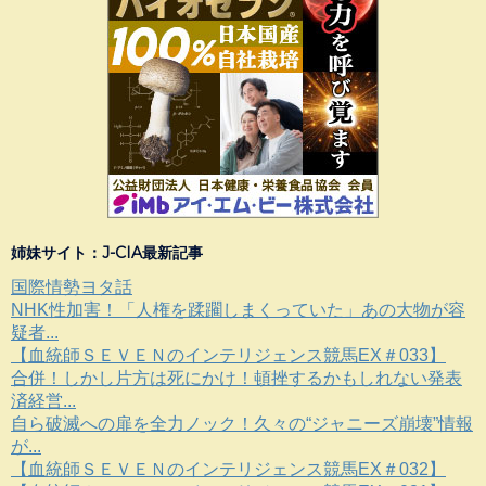
姉妹サイト：J-CIA最新記事
国際情勢ヨタ話
NHK性加害！「人権を蹂躙しまくっていた」あの大物が容
疑者...
【血統師ＳＥＶＥＮのインテリジェンス競馬EX＃033】
合併！しかし片方は死にかけ！頓挫するかもしれない発表
済経営...
自ら破滅への扉を全力ノック！久々の“ジャニーズ崩壊”情報
が...
【血統師ＳＥＶＥＮのインテリジェンス競馬EX＃032】