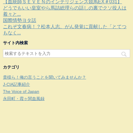
【血統師ＳＥＶＥＮのインテリジェンス競馬EX＃031】
どうでもいい皇室やら馬詰総理らの話しの裏でクソ役人は
着々と...
国際情勢ヨタ話
これぞ文春病！？松本人志、がん発覚に貢献した「とてつ
もなく...
サイト内検索
カテゴリ
貴様ら！俺の言うことを聞いてみませんか？
J-CIA記事紹介
The Voice of Japan
永田町・霞ヶ関血風録