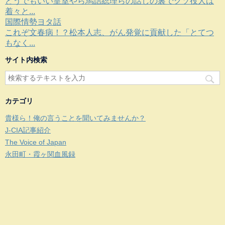
どうでもいい皇室やら馬詰総理らの話しの裏でクソ役人は
着々と...
国際情勢ヨタ話
これぞ文春病！？松本人志、がん発覚に貢献した「とてつ
もなく...
サイト内検索
カテゴリ
貴様ら！俺の言うことを聞いてみませんか？
J-CIA記事紹介
The Voice of Japan
永田町・霞ヶ関血風録