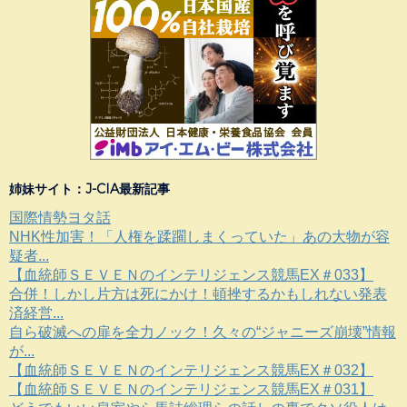
姉妹サイト：J-CIA最新記事
国際情勢ヨタ話
NHK性加害！「人権を蹂躙しまくっていた」あの大物が容
疑者...
【血統師ＳＥＶＥＮのインテリジェンス競馬EX＃033】
合併！しかし片方は死にかけ！頓挫するかもしれない発表
済経営...
自ら破滅への扉を全力ノック！久々の“ジャニーズ崩壊”情報
が...
【血統師ＳＥＶＥＮのインテリジェンス競馬EX＃032】
【血統師ＳＥＶＥＮのインテリジェンス競馬EX＃031】