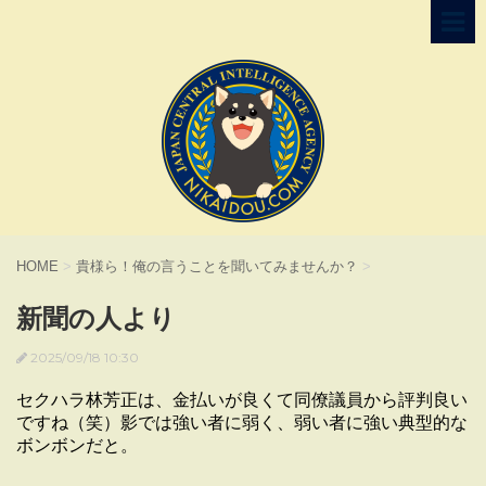
HOME
>
貴様ら！俺の言うことを聞いてみませんか？
>
新聞の人より
2025/09/18 10:30
セクハラ林芳正は、金払いが良くて同僚議員から評判良い
ですね（笑）影では強い者に弱く、弱い者に強い典型的な
ボンボンだと。