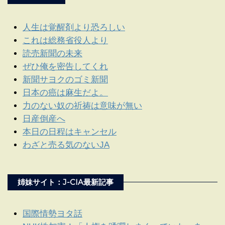
人生は覚醒剤より恐ろしい
これは総務省役人より
読売新聞の未来
ぜひ俺を密告してくれ
新聞サヨクのゴミ新聞
日本の癌は麻生だよ。
力のない奴の祈祷は意味が無い
日産倒産へ
本日の日程はキャンセル
わざと売る気のないJA
姉妹サイト：J-CIA最新記事
国際情勢ヨタ話