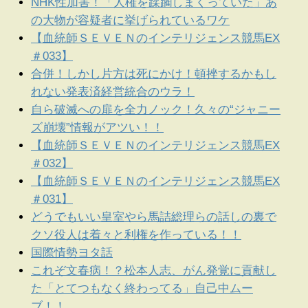
NHK性加害！「人権を蹂躙しまくっていた」あ
の大物が容疑者に挙げられているワケ
【血統師ＳＥＶＥＮのインテリジェンス競馬EX
＃033】
合併！しかし片方は死にかけ！頓挫するかもし
れない発表済経営統合のウラ！
自ら破滅への扉を全力ノック！久々の“ジャニー
ズ崩壊”情報がアツい！！
【血統師ＳＥＶＥＮのインテリジェンス競馬EX
＃032】
【血統師ＳＥＶＥＮのインテリジェンス競馬EX
＃031】
どうでもいい皇室やら馬詰総理らの話しの裏で
クソ役人は着々と利権を作っている！！
国際情勢ヨタ話
これぞ文春病！？松本人志、がん発覚に貢献し
た「とてつもなく終わってる」自己中ムー
ブ！！