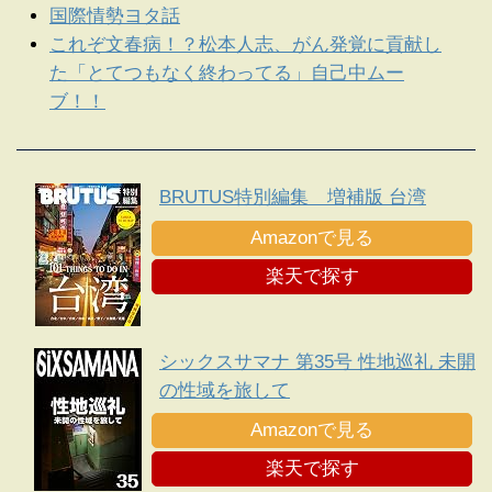
国際情勢ヨタ話
これぞ文春病！？松本人志、がん発覚に貢献し
た「とてつもなく終わってる」自己中ムー
ブ！！
BRUTUS特別編集 増補版 台湾
Amazonで見る
楽天で探す
シックスサマナ 第35号 性地巡礼 未開
の性域を旅して
Amazonで見る
楽天で探す