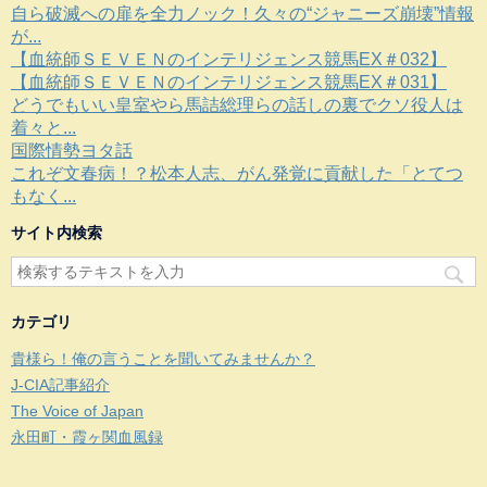
自ら破滅への扉を全力ノック！久々の“ジャニーズ崩壊”情報
が...
【血統師ＳＥＶＥＮのインテリジェンス競馬EX＃032】
【血統師ＳＥＶＥＮのインテリジェンス競馬EX＃031】
どうでもいい皇室やら馬詰総理らの話しの裏でクソ役人は
着々と...
国際情勢ヨタ話
これぞ文春病！？松本人志、がん発覚に貢献した「とてつ
もなく...
サイト内検索
カテゴリ
貴様ら！俺の言うことを聞いてみませんか？
J-CIA記事紹介
The Voice of Japan
永田町・霞ヶ関血風録