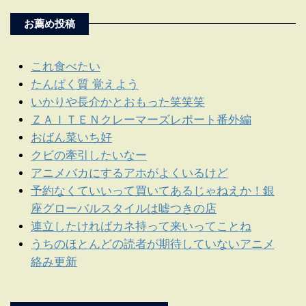
お薦め投稿
これ食べたい
たんぱく質 覚えよう
いかりや長介かとおもった笑笑笑
ＺＡＩＴＥＮクレーマーズレポート番外編
おばん菜いち好
クビの牽引したいなー
アニメバカにするアホがよくいるけど
予約なくていいって買いてあるじゃねえか！銀
座グローバルスタイルは嘘つきの店
連立したければカネ持って来いってことね
うちのほとんどの読者が期待していないアニメ
絡み更新