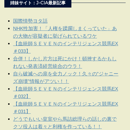
姉妹サイト：J-CIA最新記事
国際情勢ヨタ話
NHK性加害！「人権を蹂躙しまくっていた」あ
の大物が容疑者に挙げられているワケ
【血統師ＳＥＶＥＮのインテリジェンス競馬EX
＃033】
合併！しかし片方は死にかけ！頓挫するかもし
れない発表済経営統合のウラ！
自ら破滅への扉を全力ノック！久々の“ジャニー
ズ崩壊”情報がアツい！！
【血統師ＳＥＶＥＮのインテリジェンス競馬EX
＃032】
【血統師ＳＥＶＥＮのインテリジェンス競馬EX
＃031】
どうでもいい皇室やら馬詰総理らの話しの裏で
クソ役人は着々と利権を作っている！！