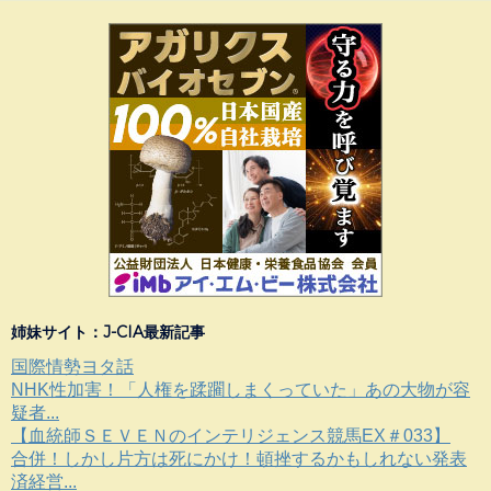
姉妹サイト：J-CIA最新記事
国際情勢ヨタ話
NHK性加害！「人権を蹂躙しまくっていた」あの大物が容
疑者...
【血統師ＳＥＶＥＮのインテリジェンス競馬EX＃033】
合併！しかし片方は死にかけ！頓挫するかもしれない発表
済経営...