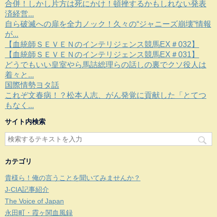
合併！しかし片方は死にかけ！頓挫するかもしれない発表
済経営...
自ら破滅への扉を全力ノック！久々の“ジャニーズ崩壊”情報
が...
【血統師ＳＥＶＥＮのインテリジェンス競馬EX＃032】
【血統師ＳＥＶＥＮのインテリジェンス競馬EX＃031】
どうでもいい皇室やら馬詰総理らの話しの裏でクソ役人は
着々と...
国際情勢ヨタ話
これぞ文春病！？松本人志、がん発覚に貢献した「とてつ
もなく...
サイト内検索
カテゴリ
貴様ら！俺の言うことを聞いてみませんか？
J-CIA記事紹介
The Voice of Japan
永田町・霞ヶ関血風録