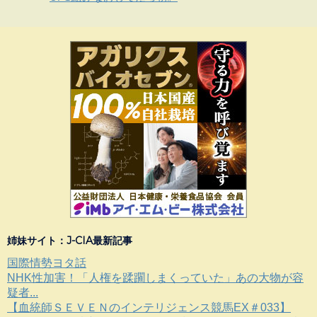
姉妹サイト：J-CIA最新記事
国際情勢ヨタ話
NHK性加害！「人権を蹂躙しまくっていた」あの大物が容
疑者...
【血統師ＳＥＶＥＮのインテリジェンス競馬EX＃033】