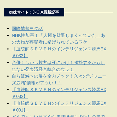
姉妹サイト：J-CIA最新記事
国際情勢ヨタ話
NHK性加害！「人権を蹂躙しまくっていた」あ
の大物が容疑者に挙げられているワケ
【血統師ＳＥＶＥＮのインテリジェンス競馬EX
＃033】
合併！しかし片方は死にかけ！頓挫するかもし
れない発表済経営統合のウラ！
自ら破滅への扉を全力ノック！久々の“ジャニー
ズ崩壊”情報がアツい！！
【血統師ＳＥＶＥＮのインテリジェンス競馬EX
＃032】
【血統師ＳＥＶＥＮのインテリジェンス競馬EX
＃031】
どうでもいい皇室やら馬詰総理らの話しの裏で