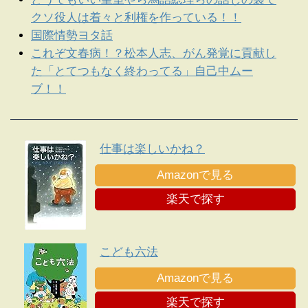
クソ役人は着々と利権を作っている！！
国際情勢ヨタ話
これぞ文春病！？松本人志、がん発覚に貢献し
た「とてつもなく終わってる」自己中ムー
ブ！！
仕事は楽しいかね？
Amazonで見る
楽天で探す
こども六法
Amazonで見る
楽天で探す