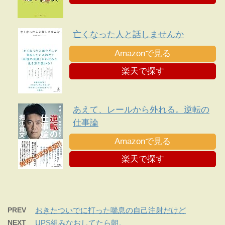
亡くなった人と話しませんか
Amazonで見る
楽天で探す
あえて、レールから外れる。逆転の
仕事論
Amazonで見る
楽天で探す
PREV
おきたついでに打った喘息の自己注射だけど
NEXT
UPS組みなおしてたら朝。