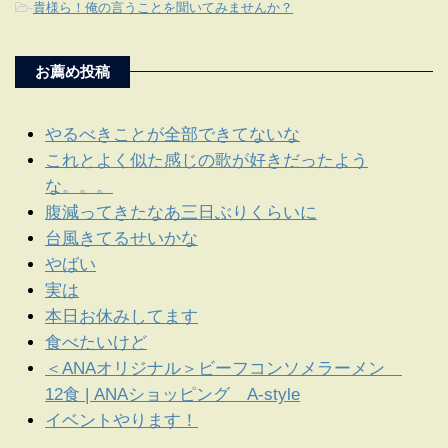
-
貴様ら！俺の言うことを聞いてみませんか？
お薦め投稿
やるべきことが全部できてないな
これとよく似た感じの歌が好きだったよう
な。。。
腹減ってきたなあ三日ぶりくらいに
台風きてるせいかな
やばい
実は
本日お休みしてます
食べたいけど
＜ANAオリジナル＞ビーフコンソメラーメン
12食 | ANAショッピング A-style
イベントやります！