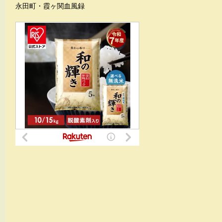
永田町・霞ヶ関血風録