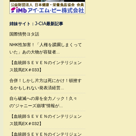
姉妹サイト：J-CIA最新記事
国際情勢ヨタ話
NHK性加害！「人権を蹂躙しまくって
いた」あの大物が容疑者...
【血統師ＳＥＶＥＮのインテリジェン
ス競馬EX＃033】
合併！しかし片方は死にかけ！頓挫す
るかもしれない発表済経営...
自ら破滅への扉を全力ノック！久々
の“ジャニーズ崩壊”情報が...
【血統師ＳＥＶＥＮのインテリジェン
ス競馬EX＃032】
【血統師ＳＥＶＥＮのインテリジェン