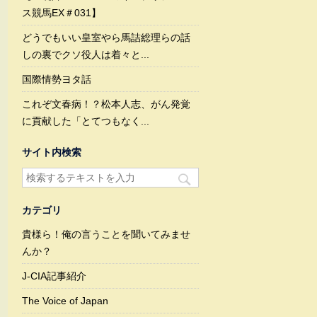
ス競馬EX＃031】
どうでもいい皇室やら馬詰総理らの話
しの裏でクソ役人は着々と...
国際情勢ヨタ話
これぞ文春病！？松本人志、がん発覚
に貢献した「とてつもなく...
サイト内検索
カテゴリ
貴様ら！俺の言うことを聞いてみませ
んか？
J-CIA記事紹介
The Voice of Japan