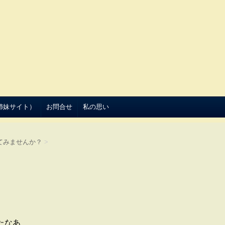
（姉妹サイト）
お問合せ
私の思い
てみませんか？
>
たなあ