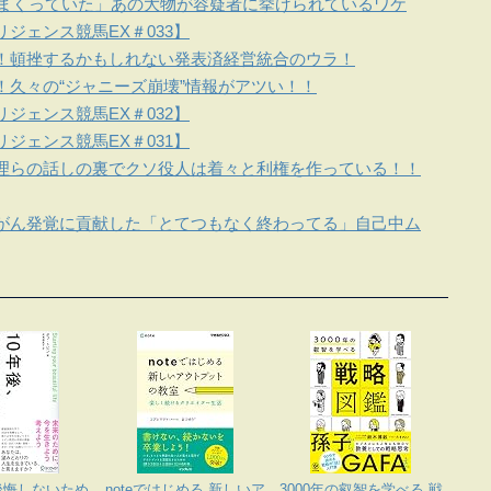
しまくっていた」あの大物が容疑者に挙げられているワケ
ジェンス競馬EX＃033】
！頓挫するかもしれない発表済経営統合のウラ！
！久々の“ジャニーズ崩壊”情報がアツい！！
ジェンス競馬EX＃032】
ジェンス競馬EX＃031】
理らの話しの裏でクソ役人は着々と利権を作っている！！
がん発覚に貢献した「とてつもなく終わってる」自己中ム
後悔しないため
noteではじめる 新しいア
3000年の叡智を学べる 戦