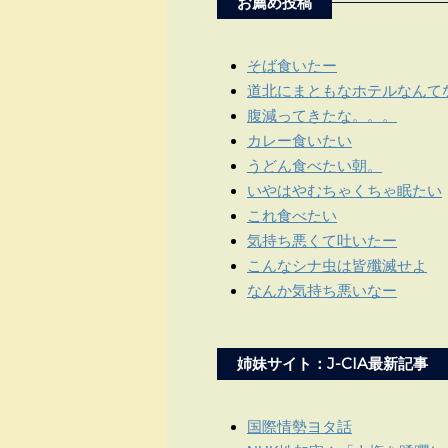
お薦め投稿
そば食いたー
道北にまともなホテルなんて
腹減ってきたな。。。
カレー食いたい
うどん食べたい朝。
いやはやむちゃくちゃ眠たい
これ食べたい
気持ち悪くて吐いたー
こんなシナ虫は皆殲滅せよ
なんか気持ち悪いなー
姉妹サイト：J-CIA最新記事
国際情勢ヨタ話