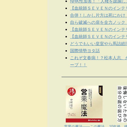
NHK性加害！「人権を蹂躙
【血統師ＳＥＶＥＮのインテリ
合併！しかし片方は死にかけ
自ら破滅への扉を全力ノック
【血統師ＳＥＶＥＮのインテリ
【血統師ＳＥＶＥＮのインテリ
どうでもいい皇室やら馬詰総
国際情勢ヨタ話
これぞ文春病！？松本人志、
ーブ！！
営業の魔法――この魔法
10年後、