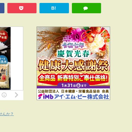
B!
せんか？