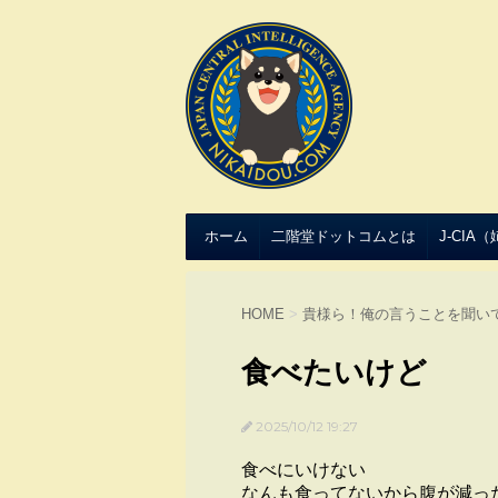
ホーム
二階堂ドットコムとは
J-CIA
HOME
>
貴様ら！俺の言うことを聞い
食べたいけど
2025/10/12 19:27
食べにいけない
なんも食ってないから腹が減っ