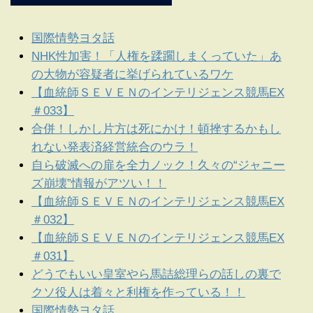
国際情勢ヨタ話
NHK性加害！「人権を蹂躙しまくっていた」あ
の大物が容疑者に挙げられているワケ
【血統師ＳＥＶＥＮのインテリジェンス競馬EX
＃033】
合併！しかし片方は死にかけ！頓挫するかもし
れない発表済経営統合のウラ！
自ら破滅への扉を全力ノック！久々の“ジャニー
ズ崩壊”情報がアツい！！
【血統師ＳＥＶＥＮのインテリジェンス競馬EX
＃032】
【血統師ＳＥＶＥＮのインテリジェンス競馬EX
＃031】
どうでもいい皇室やら馬詰総理らの話しの裏で
クソ役人は着々と利権を作っている！！
国際情勢ヨタ話