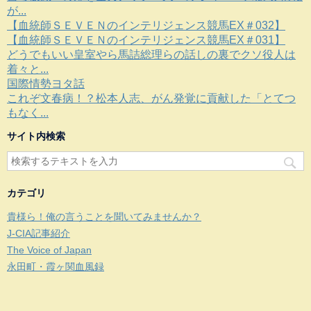
が...
【血統師ＳＥＶＥＮのインテリジェンス競馬EX＃032】
【血統師ＳＥＶＥＮのインテリジェンス競馬EX＃031】
どうでもいい皇室やら馬詰総理らの話しの裏でクソ役人は
着々と...
国際情勢ヨタ話
これぞ文春病！？松本人志、がん発覚に貢献した「とてつ
もなく...
サイト内検索
カテゴリ
貴様ら！俺の言うことを聞いてみませんか？
J-CIA記事紹介
The Voice of Japan
永田町・霞ヶ関血風録