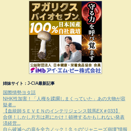
姉妹サイト：J-CIA最新記事
国際情勢ヨタ話
NHK性加害！「人権を蹂躙しまくっていた」あの大物が容
疑者...
【血統師ＳＥＶＥＮのインテリジェンス競馬EX＃033】
合併！しかし片方は死にかけ！頓挫するかもしれない発表
済経営...
自ら破滅への扉を全力ノック！久々の“ジャニーズ崩壊”情報