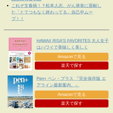
これぞ文春病！？松本人志、がん発覚に貢献し
た「とてつもなく終わってる」自己中ムー
ブ！！
HAWAII RISA'S FAVORITES 大人女子
はハワイで美味しく美しく
Amazonで見る
楽天で探す
Pen+ ペン・プラス 『完全保存版 エ
アライン最新案内。』
Amazonで見る
楽天で探す