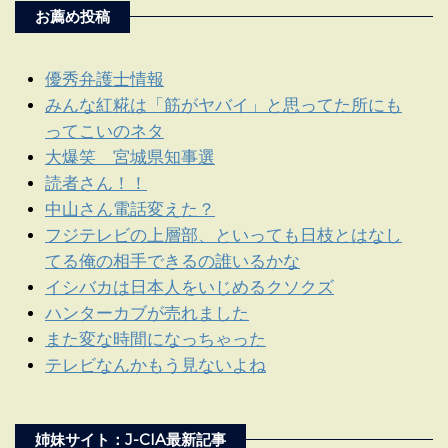
お薦め投稿
優秀弁護士情報
みんな紅糀は「筋がヤバイ」と思ってた所にも
ってこいのネタ
大爆笑 宮城県知事選
読者さん！！
中山さん電話変えた？
フジテレビの上層部、といっても日枝とはなし
てる俺の相手できるの誰いるかな
イシバカは日本人をいじめるクソクズ
ハンターカブが売れました
また変な時間になっちゃった
テレビなんかもう見ないよね
姉妹サイト：J-CIA最新記事