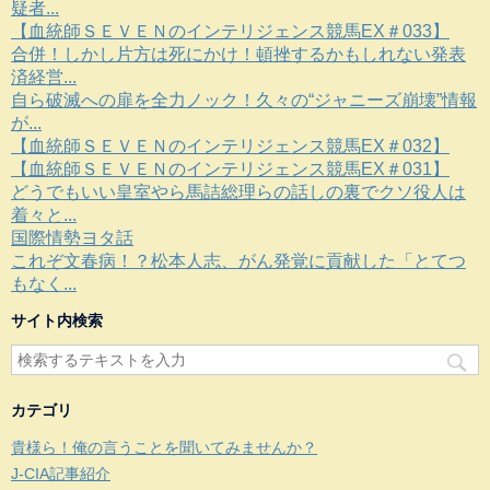
疑者...
【血統師ＳＥＶＥＮのインテリジェンス競馬EX＃033】
合併！しかし片方は死にかけ！頓挫するかもしれない発表
済経営...
自ら破滅への扉を全力ノック！久々の“ジャニーズ崩壊”情報
が...
【血統師ＳＥＶＥＮのインテリジェンス競馬EX＃032】
【血統師ＳＥＶＥＮのインテリジェンス競馬EX＃031】
どうでもいい皇室やら馬詰総理らの話しの裏でクソ役人は
着々と...
国際情勢ヨタ話
これぞ文春病！？松本人志、がん発覚に貢献した「とてつ
もなく...
サイト内検索
カテゴリ
貴様ら！俺の言うことを聞いてみませんか？
J-CIA記事紹介