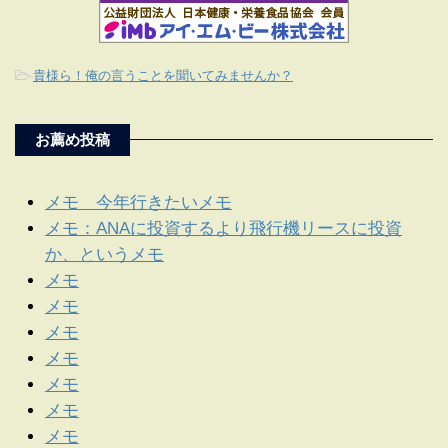
-
貴様ら！俺の言うことを聞いてみませんか？
お薦め投稿
メモ 今年行きたいメモ
メモ：ANAに投資するより飛行機リースに投資
か、というメモ
メモ
メモ
メモ
メモ
メモ
メモ
メモ