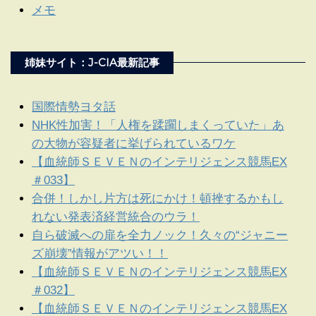
メモ
姉妹サイト：J-CIA最新記事
国際情勢ヨタ話
NHK性加害！「人権を蹂躙しまくっていた」あ
の大物が容疑者に挙げられているワケ
【血統師ＳＥＶＥＮのインテリジェンス競馬EX
＃033】
合併！しかし片方は死にかけ！頓挫するかもし
れない発表済経営統合のウラ！
自ら破滅への扉を全力ノック！久々の“ジャニー
ズ崩壊”情報がアツい！！
【血統師ＳＥＶＥＮのインテリジェンス競馬EX
＃032】
【血統師ＳＥＶＥＮのインテリジェンス競馬EX