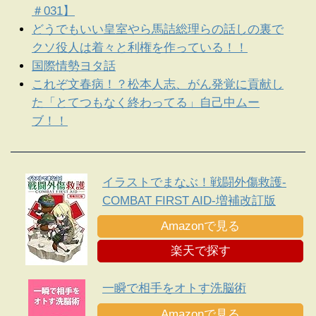
＃031】
どうでもいい皇室やら馬詰総理らの話しの裏で
クソ役人は着々と利権を作っている！！
国際情勢ヨタ話
これぞ文春病！？松本人志、がん発覚に貢献し
た「とてつもなく終わってる」自己中ムー
ブ！！
イラストでまなぶ！戦闘外傷救護-
COMBAT FIRST AID-増補改訂版
Amazonで見る
楽天で探す
一瞬で相手をオトす洗脳術
Amazonで見る