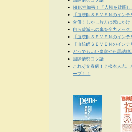
NHK性加害！「人権を蹂躙
【血統師ＳＥＶＥＮのインテリ
合併！しかし片方は死にかけ
自ら破滅への扉を全力ノック
【血統師ＳＥＶＥＮのインテリ
【血統師ＳＥＶＥＮのインテリ
どうでもいい皇室やら馬詰総
国際情勢ヨタ話
これぞ文春病！？松本人志、
ーブ！！