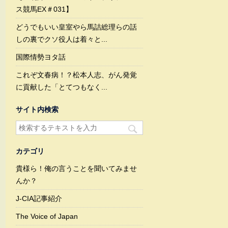
ス競馬EX＃031】
どうでもいい皇室やら馬詰総理らの話
しの裏でクソ役人は着々と...
国際情勢ヨタ話
これぞ文春病！？松本人志、がん発覚
に貢献した「とてつもなく...
サイト内検索
カテゴリ
貴様ら！俺の言うことを聞いてみませ
んか？
J-CIA記事紹介
The Voice of Japan