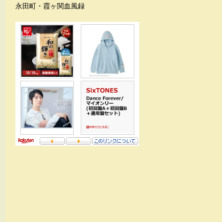
永田町・霞ヶ関血風録