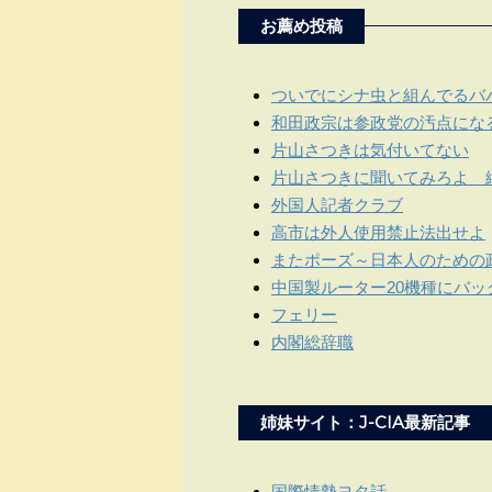
お薦め投稿
ついでにシナ虫と組んでるバ
和田政宗は参政党の汚点にな
片山さつきは気付いてない
片山さつきに聞いてみろよ 
外国人記者クラブ
高市は外人使用禁止法出せよ
またポーズ～日本人のための
中国製ルーター20機種にバックド
フェリー
内閣総辞職
姉妹サイト：J-CIA最新記事
国際情勢ヨタ話