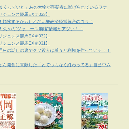
しまくっていた」あの大物が容疑者に挙げられているワケ
ジェンス競馬EX＃033】
！頓挫するかもしれない発表済経営統合のウラ！
！久々の“ジャニーズ崩壊”情報がアツい！！
ジェンス競馬EX＃032】
ジェンス競馬EX＃031】
理らの話しの裏でクソ役人は着々と利権を作っている！！
がん発覚に貢献した「とてつもなく終わってる」自己中ム