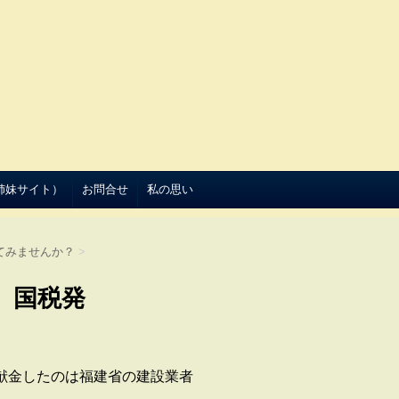
（姉妹サイト）
お問合せ
私の思い
てみませんか？
>
。国税発
献金したのは福建省の建設業者