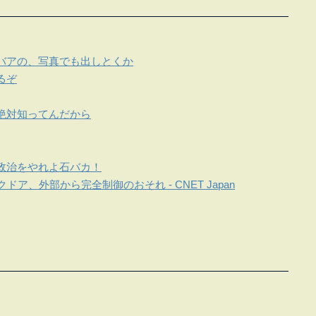
バアの、写真でも出しとくか
るぞ
絶対知ってんだから
政治をやれよ石バカ！
ア、外部から完全制御のおそれ - CNET Japan