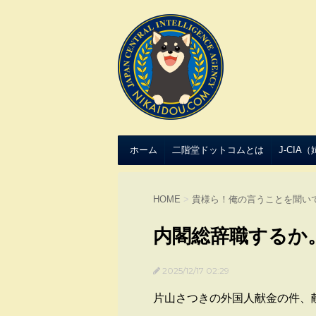
ホーム
二階堂ドットコムとは
J-CIA
HOME
>
貴様ら！俺の言うことを聞い
内閣総辞職するか
2025/12/17 02:29
片山さつきの外国人献金の件、