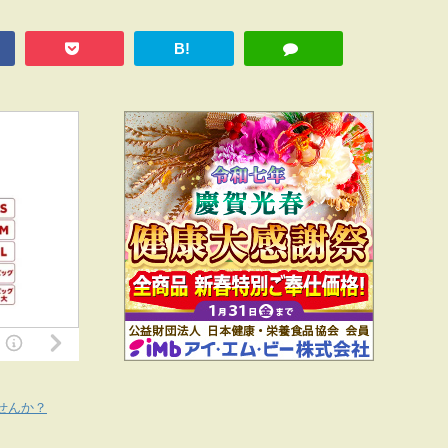
B!
せんか？