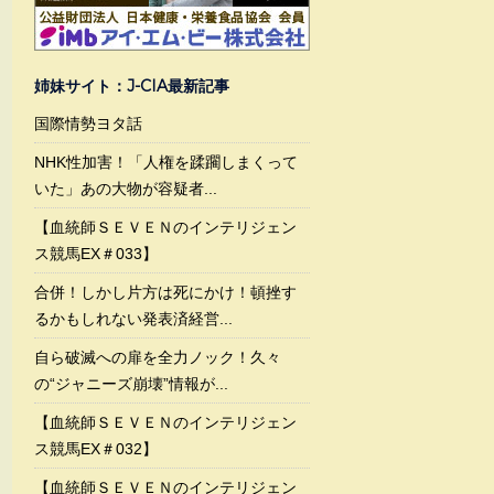
姉妹サイト：J-CIA最新記事
国際情勢ヨタ話
NHK性加害！「人権を蹂躙しまくって
いた」あの大物が容疑者...
【血統師ＳＥＶＥＮのインテリジェン
ス競馬EX＃033】
合併！しかし片方は死にかけ！頓挫す
るかもしれない発表済経営...
自ら破滅への扉を全力ノック！久々
の“ジャニーズ崩壊”情報が...
【血統師ＳＥＶＥＮのインテリジェン
ス競馬EX＃032】
【血統師ＳＥＶＥＮのインテリジェン