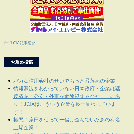
-
J-CIA記事紹介
お薦め投稿
バカな信用会社のせいでもっと暴落あの企業
情報漏洩をわかっていない日本政府・企業は猛
反省を！公安・外事が危険視する会社ここにあ
り！JCIAはこういう企業を逐一見張っていま
す！
極悪！岸田を使って一儲け企んでいたあの有名
上場企業！