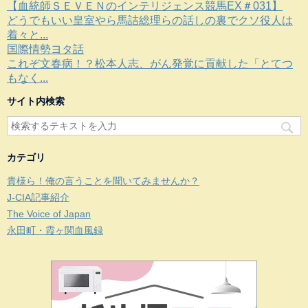
【血統師ＳＥＶＥＮのインテリジェンス競馬EX＃031】
どうでもいい皇室やら馬詰総理らの話しの裏でクソ役人は
着々と...
国際情勢ヨタ話
これぞ文春病！？松本人志、がん発覚に貢献した「とてつ
もなく...
サイト内検索
カテゴリ
貴様ら！俺の言うことを聞いてみませんか？
J-CIA記事紹介
The Voice of Japan
永田町・霞ヶ関血風録