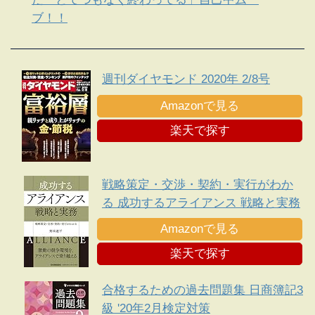
ブ！！
週刊ダイヤモンド 2020年 2/8号
Amazonで見る
楽天で探す
戦略策定・交渉・契約・実行がわか
る 成功するアライアンス 戦略と実務
Amazonで見る
楽天で探す
合格するための過去問題集 日商簿記3
級 '20年2月検定対策