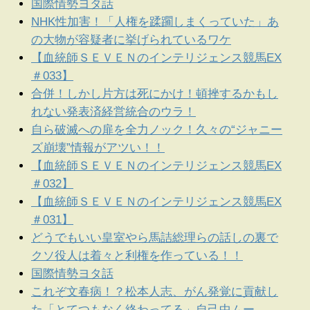
国際情勢ヨタ話
NHK性加害！「人権を蹂躙しまくっていた」あ
の大物が容疑者に挙げられているワケ
【血統師ＳＥＶＥＮのインテリジェンス競馬EX
＃033】
合併！しかし片方は死にかけ！頓挫するかもし
れない発表済経営統合のウラ！
自ら破滅への扉を全力ノック！久々の“ジャニー
ズ崩壊”情報がアツい！！
【血統師ＳＥＶＥＮのインテリジェンス競馬EX
＃032】
【血統師ＳＥＶＥＮのインテリジェンス競馬EX
＃031】
どうでもいい皇室やら馬詰総理らの話しの裏で
クソ役人は着々と利権を作っている！！
国際情勢ヨタ話
これぞ文春病！？松本人志、がん発覚に貢献し
た「とてつもなく終わってる」自己中ムー