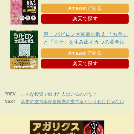
Amazonで見る
楽天で探す
漫画 バビロン大富豪の教え 「お金」
と「幸せ」を生み出す五つの黄金法
則
Amazonで見る
楽天で探す
PREV
こんな投資で儲けた人はいるのかな？
NEXT
高市の支持率が自民党の支持率というわけじゃない