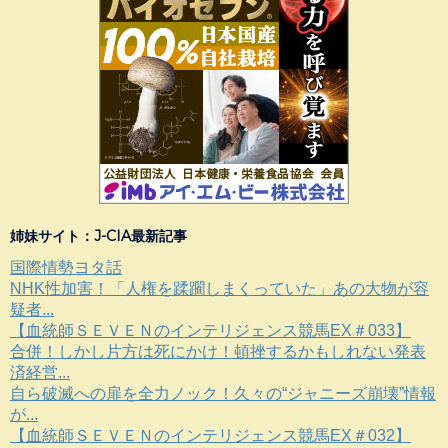
姉妹サイト：J-CIA最新記事
国際情勢ヨタ話
NHK性加害！「人権を蹂躙しまくっていた」あの大物が容
疑者...
【血統師ＳＥＶＥＮのインテリジェンス競馬EX＃033】
合併！しかし片方は死にかけ！頓挫するかもしれない発表
済経営...
自ら破滅への扉を全力ノック！久々の“ジャニーズ崩壊”情報
が...
【血統師ＳＥＶＥＮのインテリジェンス競馬EX＃032】