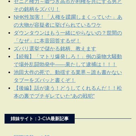
ゼニと権力～嘘つき高市が利権を共にする男と
その銘柄をズバリ！
NHK性加害！「人権を蹂躙しまくっていた」あ
の大物が容疑者に挙げられているワケ
ダウンタウンはもう一緒にやらないの？世間の
「なぜ」に本音回答するぜ！
ズバリ選挙で儲かる銘柄、教えます
【続報】「マトリ爆発しろ！」例の薬物大騒動
で場外乱闘勃発中――果たして逮捕は！！！
池田大作の死で、動揺する業界～誰も書かない
タブーをズバッと書くぞ！
【後編】話が違う！どうしてくれるんだ！！松
本の裏でブチギレていた“あの戦犯”
姉妹サイト：J-CIA最新記事