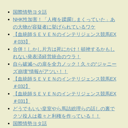
国際情勢ヨタ話
NHK性加害！「人権を蹂躙しまくっていた」あ
の大物が容疑者に挙げられているワケ
【血統師ＳＥＶＥＮのインテリジェンス競馬EX
＃033】
合併！しかし片方は死にかけ！頓挫するかもし
れない発表済経営統合のウラ！
自ら破滅への扉を全力ノック！久々の“ジャニー
ズ崩壊”情報がアツい！！
【血統師ＳＥＶＥＮのインテリジェンス競馬EX
＃032】
【血統師ＳＥＶＥＮのインテリジェンス競馬EX
＃031】
どうでもいい皇室やら馬詰総理らの話しの裏で
クソ役人は着々と利権を作っている！！
国際情勢ヨタ話