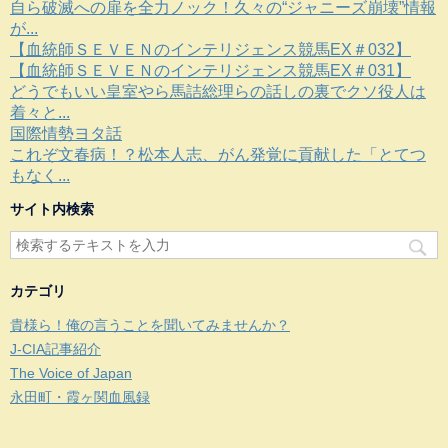
自ら破滅への扉を全力ノック！久々の“ジャニーズ崩壊”情報
が...
【血統師ＳＥＶＥＮのインテリジェンス競馬EX＃032】
【血統師ＳＥＶＥＮのインテリジェンス競馬EX＃031】
どうでもいい皇室やら馬詰総理らの話しの裏でクソ役人は
着々と...
国際情勢ヨタ話
これぞ文春病！？松本人志、がん発覚に貢献した「とてつ
もなく...
サイト内検索
カテゴリ
貴様ら！俺の言うことを聞いてみませんか？
J-CIA記事紹介
The Voice of Japan
永田町・霞ヶ関血風録