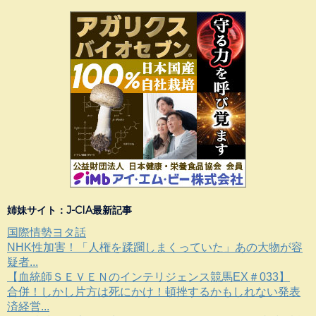
姉妹サイト：J-CIA最新記事
国際情勢ヨタ話
NHK性加害！「人権を蹂躙しまくっていた」あの大物が容
疑者...
【血統師ＳＥＶＥＮのインテリジェンス競馬EX＃033】
合併！しかし片方は死にかけ！頓挫するかもしれない発表
済経営...