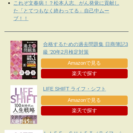
これぞ文春病！？松本人志、がん発覚に貢献し
た「とてつもなく終わってる」自己中ムー
ブ！！
合格するための過去問題集 日商簿記3
級 '20年2月検定対策
Amazonで見る
楽天で探す
LIFE SHIFT ライフ・シフト
Amazonで見る
楽天で探す