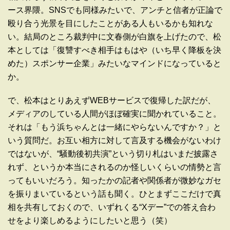
ース界隈
。SNSでも同様みたいで、アンチと信者が正論で
殴り合う光景を
目にしたことがある人もいるかも知れな
い。
結局のところ裁判中に文春側が白旗を上げたので、松
本としては「
復讐すべき相手はもはや（いち早く降板を決
めた）スポンサー企業
」みたいなマインドになっていると
か。
で、松本はとりあえずWEBサービスで復帰した訳だが、
メディア
のしている人間がほぼ確実に聞かれていること。
それは「もう浜ち
ゃんとは一緒にやらないんですか？」と
いう質問だ。お互い相方に
対して言及する機会がないわけ
ではないが、“騒動後初共演”
という切り札はいまだ披露さ
れず、というか本当にされるのか怪し
いくらいの情勢と言
ってもいいだろう。知ったかの記者や関係者が
微妙なガセ
を振りまいているという話も聞く。
ひとまずここだけで真
相を共有しておくので、いずれくる“Xデー
”での答え合わ
せをより楽しめるようにしたいと思う（笑）