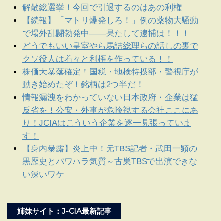
解散総選挙！今回で引退するのはあの利権
【続報】「マトリ爆発しろ！」例の薬物大騒動
で場外乱闘勃発中――果たして逮捕は！！！
どうでもいい皇室やら馬詰総理らの話しの裏で
クソ役人は着々と利権を作っている！！
株価大暴落確定！国税・地検特捜部・警視庁が
動き始めたぞ！銘柄は2つ半だ！
情報漏洩をわかっていない日本政府・企業は猛
反省を！公安・外事が危険視する会社ここにあ
り！JCIAはこういう企業を逐一見張っていま
す！
【身内暴露】炎上中！元TBS記者・武田一顕の
黒歴史とパワハラ気質～古巣TBSで出演できな
い深いワケ
姉妹サイト：J-CIA最新記事