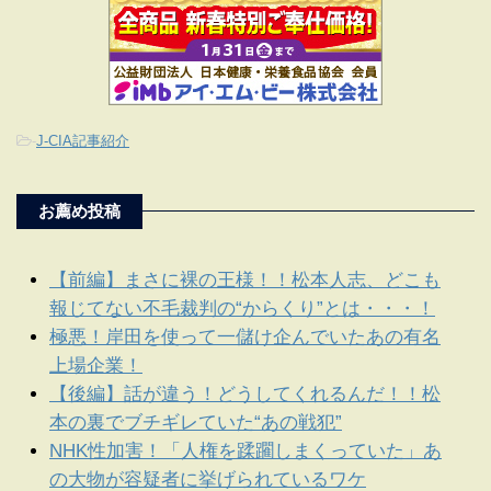
-
J-CIA記事紹介
お薦め投稿
【前編】まさに裸の王様！！松本人志、どこも
報じてない不毛裁判の“からくり”とは・・・！
極悪！岸田を使って一儲け企んでいたあの有名
上場企業！
【後編】話が違う！どうしてくれるんだ！！松
本の裏でブチギレていた“あの戦犯”
NHK性加害！「人権を蹂躙しまくっていた」あ
の大物が容疑者に挙げられているワケ