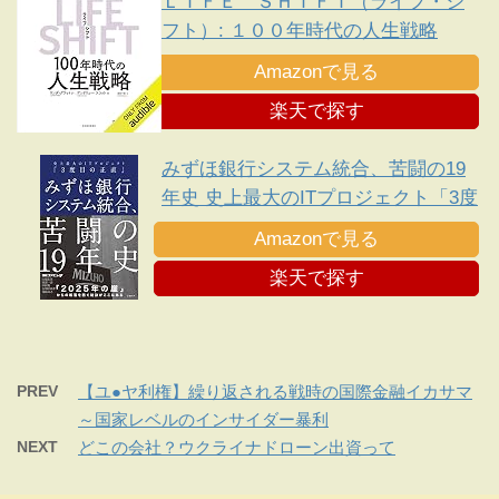
ＬＩＦＥ ＳＨＩＦＴ（ライフ・シ
フト）: １００年時代の人生戦略
Amazonで見る
楽天で探す
みずほ銀行システム統合、苦闘の19
年史 史上最大のITプロジェクト「3度
目の正直」
Amazonで見る
楽天で探す
PREV
【ユ●ヤ利権】繰り返される戦時の国際金融イカサマ
～国家レベルのインサイダー暴利
NEXT
どこの会社？ウクライナドローン出資って