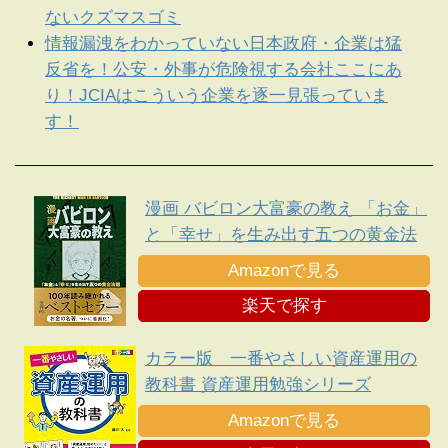
ないクズマスゴミ
情報漏洩をわかっていない日本政府・企業は猛
反省を！公安・外事が危険視する会社ここにあ
り！JCIAはこういう企業を逐一見張っていま
す！
漫画 バビロン大富豪の教え 「お金」
と「幸せ」を生み出す五つの黄金法
則
Amazonで見る
楽天で探す
カラー版 一番やさしい資産運用の
教科書 資産運用勉強シリーズ
Amazonで見る