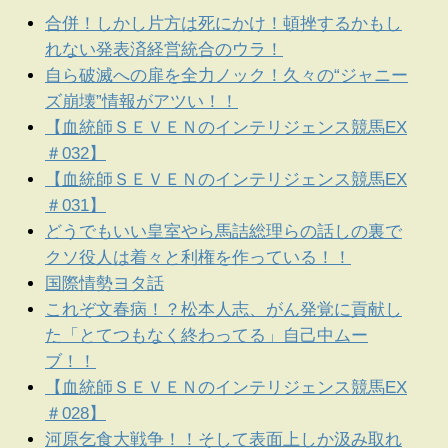
合併！しかし片方は死にかけ！頓挫するかもし
れない発表済経営統合のウラ！
自ら破滅への扉を全力ノック！久々の“ジャニー
ズ崩壊”情報がアツい！！
【血統師ＳＥＶＥＮのインテリジェンス競馬EX
＃032】
【血統師ＳＥＶＥＮのインテリジェンス競馬EX
＃031】
どうでもいい皇室やら馬詰総理らの話しの裏で
クソ役人は着々と利権を作っている！！
国際情勢ヨタ話
これぞ文春病！？松本人志、がん発覚に貢献し
た「とてつもなく終わってる」自己中ムー
ブ！！
【血統師ＳＥＶＥＮのインテリジェンス競馬EX
＃028】
河原乞食大戦争！！そして表面上しか汲み取れ