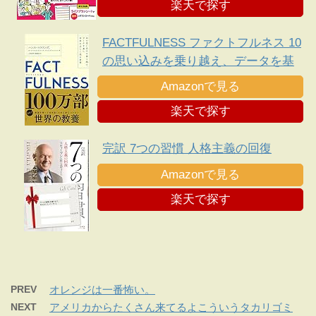
楽天で探す
FACTFULNESS ファクトフルネス 10
の思い込みを乗り越え、データを基
に世界を正しく見る習慣
Amazonで見る
楽天で探す
完訳 7つの習慣 人格主義の回復
Amazonで見る
楽天で探す
PREV
オレンジは一番怖い。
NEXT
アメリカからたくさん来てるよこういうタカリゴミ