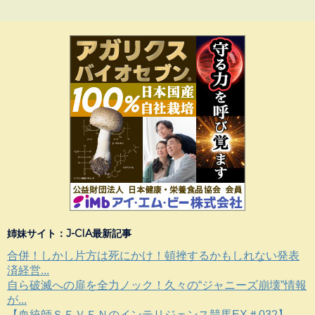
姉妹サイト：J-CIA最新記事
合併！しかし片方は死にかけ！頓挫するかもしれない発表
済経営...
自ら破滅への扉を全力ノック！久々の“ジャニーズ崩壊”情報
が...
【血統師ＳＥＶＥＮのインテリジェンス競馬EX＃032】