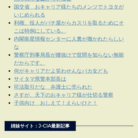
国交省 おキャリア様たちのメンツでトヨタが
いじめられる
利権。役人がパチ屋からカスリを取るためにそ
こは特例にしている。
内閣衛星情報センターに人糞が撒かれたらしい
な
警察庁刑事局長が腰抜けで世間を知らない無能
だからです。
何がキャリアだよ笑わせんなバカ女ども
サイタマ県警本部長は
司法取引だな 弁護士に売られた
さすが、天下のおキャリア様が仕切る警察
子供向け おしえて！えらいひと！
姉妹サイト：J-CIA最新記事