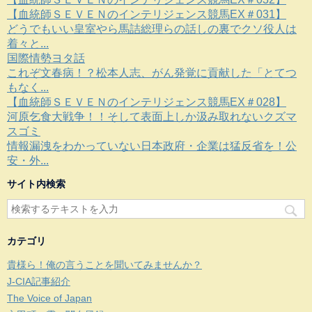
【血統師ＳＥＶＥＮのインテリジェンス競馬EX＃031】
どうでもいい皇室やら馬詰総理らの話しの裏でクソ役人は
着々と...
国際情勢ヨタ話
これぞ文春病！？松本人志、がん発覚に貢献した「とてつ
もなく...
【血統師ＳＥＶＥＮのインテリジェンス競馬EX＃028】
河原乞食大戦争！！そして表面上しか汲み取れないクズマ
スゴミ
情報漏洩をわかっていない日本政府・企業は猛反省を！公
安・外...
サイト内検索
カテゴリ
貴様ら！俺の言うことを聞いてみませんか？
J-CIA記事紹介
The Voice of Japan