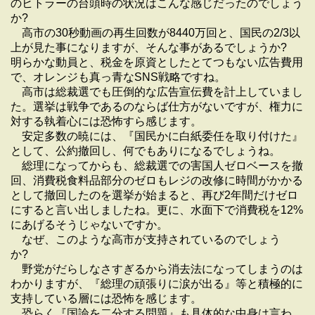
のヒトラーの台頭時の状況はこんな感じだったのでしょう
か?
高市の30秒動画の再生回数が8440万回と、国民の2/3以
上が見た事になりますが、そんな事があるでしょうか?
明らかな動員と、税金を原資としたとてつもない広告費用
で、オレンジも真っ青なSNS戦略ですね。
高市は総裁選でも圧倒的な広告宣伝費を計上していまし
た。選挙は戦争であるのならば仕方がないですが、権力に
対する執着心には恐怖すら感じます。
安定多数の暁には、『国民かに白紙委任を取り付けた』
として、公約撤回し、何でもありになるでしょうね。
総理になってからも、総裁選での害国人ゼロベースを撤
回、消費税食料品部分のゼロもレジの改修に時間がかかる
として撤回したのを選挙が始まると、再び2年間だけゼロ
にすると言い出しましたね。更に、水面下で消費税を12%
にあげるそうじゃないですか。
なぜ、このような高市が支持されているのでしょう
か?
野党がだらしなさすぎるから消去法になってしまうのは
わかりますが、『総理の頑張りに涙が出る』等と積極的に
支持している層には恐怖を感じます。
恐らく『国論を二分する問題』も具体的な中身は言わ