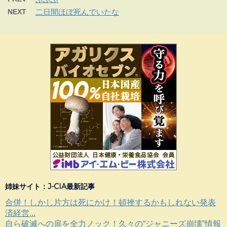
NEXT
二日間ほぼ死んでいたな
姉妹サイト：J-CIA最新記事
合併！しかし片方は死にかけ！頓挫するかもしれない発表
済経営...
自ら破滅への扉を全力ノック！久々の“ジャニーズ崩壊”情報