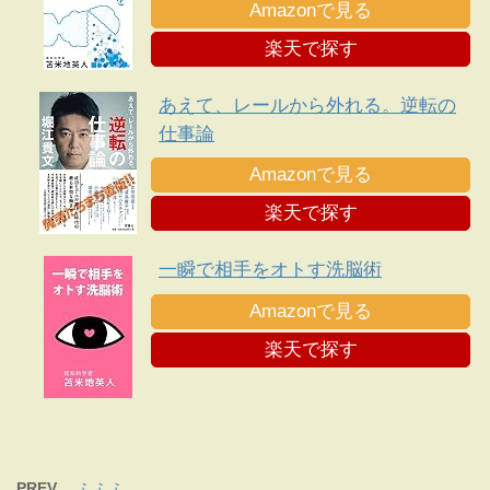
Amazonで見る
楽天で探す
あえて、レールから外れる。逆転の
仕事論
Amazonで見る
楽天で探す
一瞬で相手をオトす洗脳術
Amazonで見る
楽天で探す
PREV
ふふふ