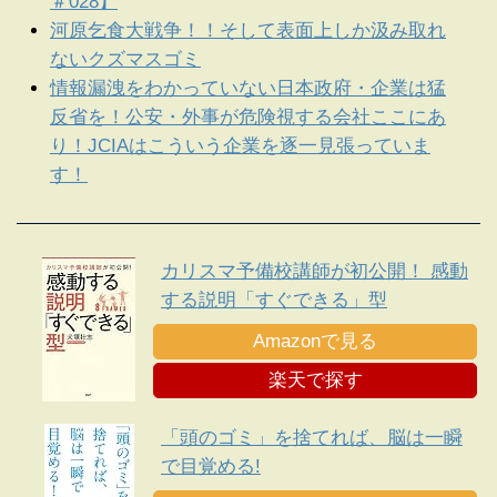
＃028】
河原乞食大戦争！！そして表面上しか汲み取れ
ないクズマスゴミ
情報漏洩をわかっていない日本政府・企業は猛
反省を！公安・外事が危険視する会社ここにあ
り！JCIAはこういう企業を逐一見張っていま
す！
カリスマ予備校講師が初公開！ 感動
する説明「すぐできる」型
Amazonで見る
楽天で探す
「頭のゴミ」を捨てれば、脳は一瞬
で目覚める!