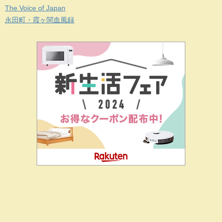
The Voice of Japan
永田町・霞ヶ関血風録
二階堂ドットコムとは
私の思い
J-CIA（姉妹サイト）
お問
合せ