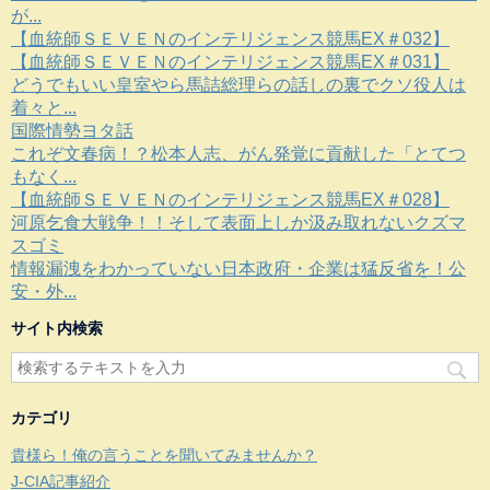
が...
【血統師ＳＥＶＥＮのインテリジェンス競馬EX＃032】
【血統師ＳＥＶＥＮのインテリジェンス競馬EX＃031】
どうでもいい皇室やら馬詰総理らの話しの裏でクソ役人は
着々と...
国際情勢ヨタ話
これぞ文春病！？松本人志、がん発覚に貢献した「とてつ
もなく...
【血統師ＳＥＶＥＮのインテリジェンス競馬EX＃028】
河原乞食大戦争！！そして表面上しか汲み取れないクズマ
スゴミ
情報漏洩をわかっていない日本政府・企業は猛反省を！公
安・外...
サイト内検索
カテゴリ
貴様ら！俺の言うことを聞いてみませんか？
J-CIA記事紹介