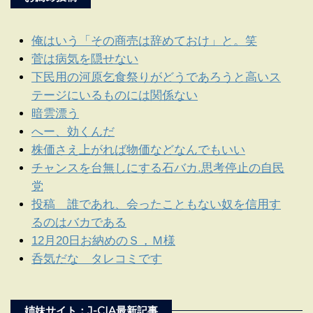
俺はいう「その商売は辞めておけ」と。笑
菅は病気を隠せない
下民用の河原乞食祭りがどうであろうと高いス
テージにいるものには関係ない
暗雲漂う
へー、効くんだ
株価さえ上がれば物価などなんでもいい
チャンスを台無しにする石バカ.思考停止の自民
党
投稿 誰であれ、会ったこともない奴を信用す
るのはバカである
12月20日お納めのＳ，Ｍ様
呑気だな タレコミです
姉妹サイト：J-CIA最新記事