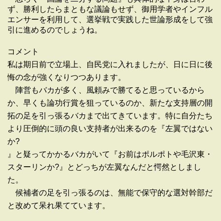
ず、勝利したらまともな議論もせず、御用学者やインフル
エンサーを利用して、選挙戦で実践した世論形成をして強
引に進めるのでしょうね。
コメント
私は期日前で立場上、自民党に入れましたが、日に日に後
悔の念が強くなりつつあります。
陣営もバカが多く、風頼みで勝てると思っているから
か、早くも論功行賞を狙っているのか、新たな支持層の開
拓の足を引っ張るバカまで出てきています。特に自分たち
より圧倒的に頭の良い支持者が出来るのを『左翼ではない
か?
』と疑ってかかるバカがいて『お前はポルポトや毛沢東・
スターリンか?』とどっちが左翼なんだと愕然としまし
た。
候補者の足を引っ張るのは、無能で保守的な選対幹部だ
と改めて呆れ果てています。