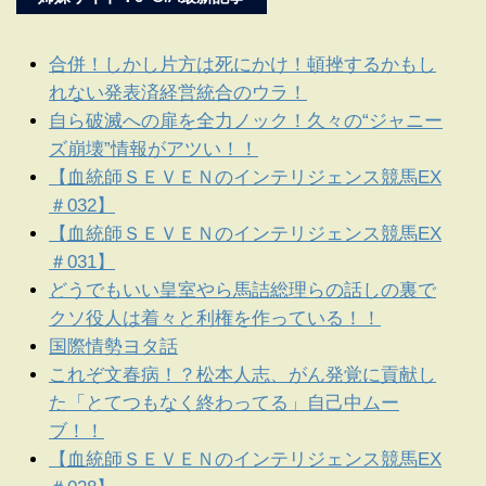
合併！しかし片方は死にかけ！頓挫するかもし
れない発表済経営統合のウラ！
自ら破滅への扉を全力ノック！久々の“ジャニー
ズ崩壊”情報がアツい！！
【血統師ＳＥＶＥＮのインテリジェンス競馬EX
＃032】
【血統師ＳＥＶＥＮのインテリジェンス競馬EX
＃031】
どうでもいい皇室やら馬詰総理らの話しの裏で
クソ役人は着々と利権を作っている！！
国際情勢ヨタ話
これぞ文春病！？松本人志、がん発覚に貢献し
た「とてつもなく終わってる」自己中ムー
ブ！！
【血統師ＳＥＶＥＮのインテリジェンス競馬EX