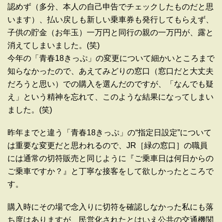
認めず（多分、本人の自己申告でチェックしたものだと思
います）、払い戻しも新しい乗車券も発行してもらえず、
子供の貯金（お年玉）一万円と同行の親の一万円が、露と
消えてしまいました。(笑)
今年の「青春18きっぷ」の変更について細かいところまで
知らなかったので、あえてみどりの窓口（窓口だと大丈夫
だろうと思い）での購入を選んだのですが、「なんでも疑
え」という精神を忘れて、このような結果になってしまい
ました。(笑)
昨年までと違う「青春18きっぷ」の“指定日設定”について
は重要な変更だと思われるので、JR［緑の窓口］の職員
には通常の切符販売と同じように『ご乗車日は何日からの
ご乗車ですか？』と丁寧な接客をして欲しかったところで
す。
購入時にその場で念入りに切符を確認しなかった私にも落
ち度はありますが、民営化されたとはいえ公共の交通機関