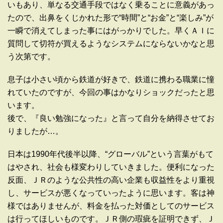
いもあり、単なる交通手段ではなく乗ることに意義があっ
たので、出鼻をくじかれた形で“時間”と“お金”と“楽しみ”が
一瞬で消えてしまった事にはがっかりでした。早くＡＩに
質問して切符が買えるようなシステムにならないかなと思
う次第です。
息子は小さい頃から鉄道が好きで、鉄道に携わる職業に憧
れていたのですが、今回の事はかなりショックだったと思
います。
後で、『良い勉強になった』と言って自分を納得させてお
りましたが…。
日本は1990年代後半以降、“グローバル”という言葉がもて
はやされ、社会も様変わりしていきました。便利になった
反面、ＪＲのような公共性の高い企業も収益性をより重視
し、サービスが悪くなっていったように思います。客は神
様ではありませんが、料金を払った対価としてのサービス
は行ってほしいものです。ＪＲ側の瑕疵を証明できず、Ｊ