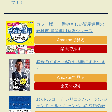
ブ！！
カラー版 一番やさしい資産運用の
教科書 資産運用勉強シリーズ
Amazonで見る
楽天で探す
異端のすすめ 強みを武器にする生き
方
Amazonで見る
楽天で探す
1兆ドルコーチ シリコンバレーのレジ
ェンド ビル・キャンベルの成功の教