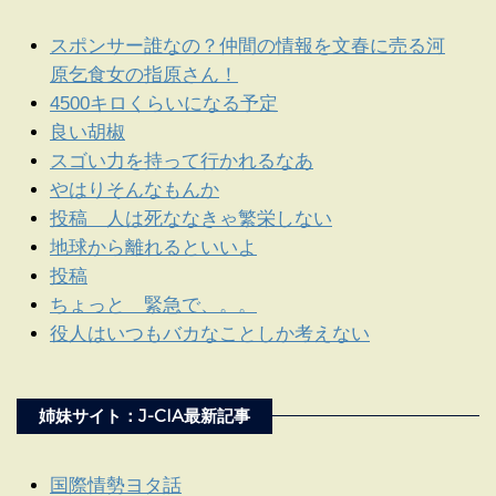
スポンサー誰なの？仲間の情報を文春に売る河
原乞食女の指原さん！
4500キロくらいになる予定
良い胡椒
スゴい力を持って行かれるなあ
やはりそんなもんか
投稿 人は死ななきゃ繁栄しない
地球から離れるといいよ
投稿
ちょっと 緊急で、。。
役人はいつもバカなことしか考えない
姉妹サイト：J-CIA最新記事
国際情勢ヨタ話