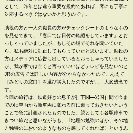
として、昨年とは違う重要な規約であれば、客にも丁寧に
対応するべきではないかと思うのです。
助役の方と一人の職員の方がチェックシートのようなもの
を見せてきて、「窓口では日付の確認をしています」とお
っしゃっていましたが、もしその場でそれを聞いていた
ら、私も絶対に訂正してもらっていたと思います。助役の
方はメディアに広告も出しているとおっしゃっていました
が、我が家では全くと言っていいほどテレビを見ないのと
JRの広告では詳しい内容が分からなかったので、あえて
［みどりの窓口］を選び購入したのですが…。大変残念で
す。
今回の旅行は、鉄道好きの息子が〚下関―岩国］間で今ま
での旧車両から新車両に変わる前に乗っておきたいという
ことで急に計画されたものでした。親としても各駅停車で
きつい旅だと思いながらも、〔地理の勉強のほか、その地
方独特のにおいのようなものを感じてくれれば〕という思