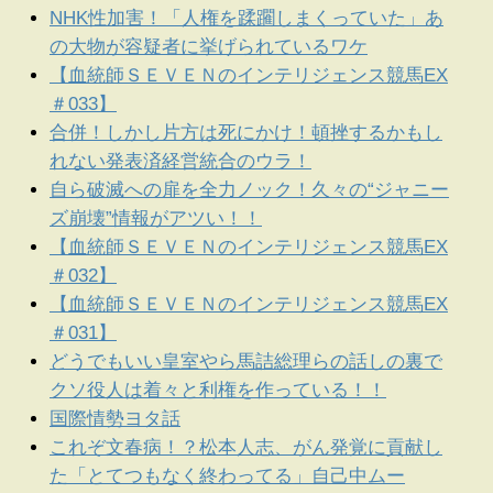
NHK性加害！「人権を蹂躙しまくっていた」あ
の大物が容疑者に挙げられているワケ
【血統師ＳＥＶＥＮのインテリジェンス競馬EX
＃033】
合併！しかし片方は死にかけ！頓挫するかもし
れない発表済経営統合のウラ！
自ら破滅への扉を全力ノック！久々の“ジャニー
ズ崩壊”情報がアツい！！
【血統師ＳＥＶＥＮのインテリジェンス競馬EX
＃032】
【血統師ＳＥＶＥＮのインテリジェンス競馬EX
＃031】
どうでもいい皇室やら馬詰総理らの話しの裏で
クソ役人は着々と利権を作っている！！
国際情勢ヨタ話
これぞ文春病！？松本人志、がん発覚に貢献し
た「とてつもなく終わってる」自己中ムー