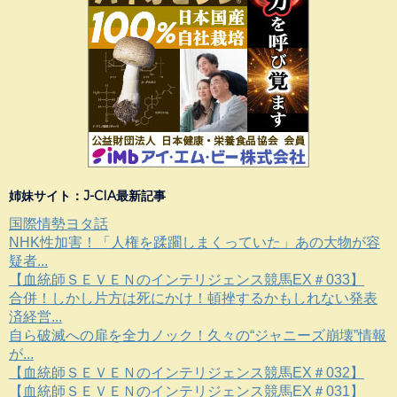
姉妹サイト：J-CIA最新記事
国際情勢ヨタ話
NHK性加害！「人権を蹂躙しまくっていた」あの大物が容
疑者...
【血統師ＳＥＶＥＮのインテリジェンス競馬EX＃033】
合併！しかし片方は死にかけ！頓挫するかもしれない発表
済経営...
自ら破滅への扉を全力ノック！久々の“ジャニーズ崩壊”情報
が...
【血統師ＳＥＶＥＮのインテリジェンス競馬EX＃032】
【血統師ＳＥＶＥＮのインテリジェンス競馬EX＃031】