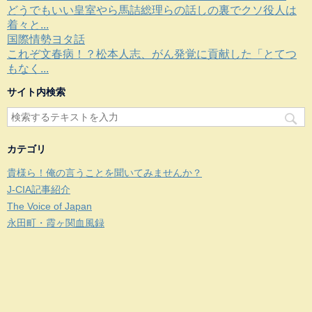
どうでもいい皇室やら馬詰総理らの話しの裏でクソ役人は
着々と...
国際情勢ヨタ話
これぞ文春病！？松本人志、がん発覚に貢献した「とてつ
もなく...
サイト内検索
カテゴリ
貴様ら！俺の言うことを聞いてみませんか？
J-CIA記事紹介
The Voice of Japan
永田町・霞ヶ関血風録