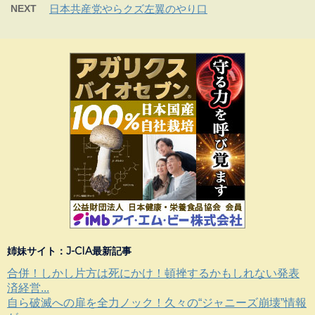
NEXT
日本共産党やらクズ左翼のやり口
姉妹サイト：J-CIA最新記事
合併！しかし片方は死にかけ！頓挫するかもしれない発表
済経営...
自ら破滅への扉を全力ノック！久々の“ジャニーズ崩壊”情報