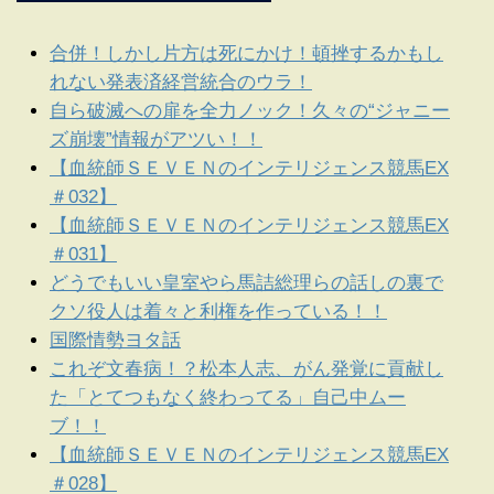
合併！しかし片方は死にかけ！頓挫するかもし
れない発表済経営統合のウラ！
自ら破滅への扉を全力ノック！久々の“ジャニー
ズ崩壊”情報がアツい！！
【血統師ＳＥＶＥＮのインテリジェンス競馬EX
＃032】
【血統師ＳＥＶＥＮのインテリジェンス競馬EX
＃031】
どうでもいい皇室やら馬詰総理らの話しの裏で
クソ役人は着々と利権を作っている！！
国際情勢ヨタ話
これぞ文春病！？松本人志、がん発覚に貢献し
た「とてつもなく終わってる」自己中ムー
ブ！！
【血統師ＳＥＶＥＮのインテリジェンス競馬EX
＃028】