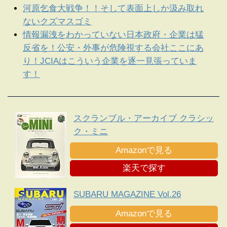
河原乞食大戦争！！そして表面上しか汲み取れ
ないクズマスゴミ
情報漏洩をわかっていない日本政府・企業は猛
反省を！公安・外事が危険視する会社ここにあ
り！JCIAはこういう企業を逐一見張っていま
す！
スクランブル・アーカイブ クラシッ
ク・ミニ
Amazonで見る
楽天で探す
SUBARU MAGAZINE Vol.26
Amazonで見る