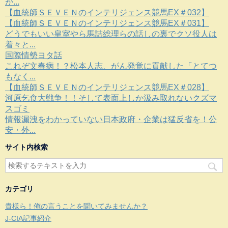
が...
【血統師ＳＥＶＥＮのインテリジェンス競馬EX＃032】
【血統師ＳＥＶＥＮのインテリジェンス競馬EX＃031】
どうでもいい皇室やら馬詰総理らの話しの裏でクソ役人は
着々と...
国際情勢ヨタ話
これぞ文春病！？松本人志、がん発覚に貢献した「とてつ
もなく...
【血統師ＳＥＶＥＮのインテリジェンス競馬EX＃028】
河原乞食大戦争！！そして表面上しか汲み取れないクズマ
スゴミ
情報漏洩をわかっていない日本政府・企業は猛反省を！公
安・外...
サイト内検索
カテゴリ
貴様ら！俺の言うことを聞いてみませんか？
J-CIA記事紹介