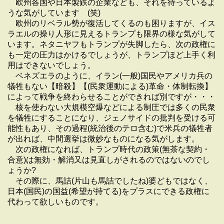
欧州各国や日本製鉄の企業なども、それを待っているよ
うな気がしています (笑)
欧州のリベラル勢が復活してくるのも困りますが、イス
ラエルの操り人形に見えるトランプも限界の様な気がして
います。ネタニヤフもトランプが失脚したら、次の政権に
も一定の圧力はかけるでしょうが、トランプほど上手く利
用はできないでしょう。
ベネズエラのように、イラン(一般)国民やアメリカ兵の
犠牲もない【暗殺】【(民衆運動による)革命・体制転換】
によって戦争を終わらせることができれば別ですが・・・
核を使わない大規模空爆などによる制圧では多くの民衆
を犠牲にすることになり、ジェノサイドの批判を受ける可
能性もあり、その過程(統治後のテロ含む)で米兵の犠牲者
が出れば、中間選挙は微妙なものになる気がします。
次の政権になれば、トランプ時代の政策(無茶な契約・
合意)は無効・解消又は見直しがされるのではないのでし
ょうか?
その際に、馬詰(片山も馬詰でしたね)婆どもではなく、
日本(国民)の国益(希望が持てる)をプラスにできる政権に
代わって欲しいものです。