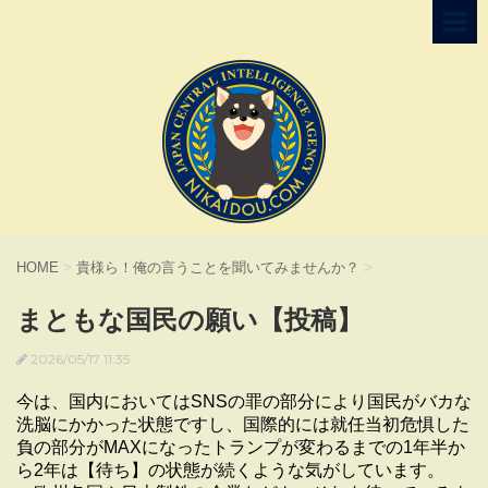
HOME
>
貴様ら！俺の言うことを聞いてみませんか？
>
まともな国民の願い【投稿】
2026/05/17 11:35
今は、国内においてはSNSの罪の部分により国民がバカな
洗脳にかかった状態ですし、国際的には就任当初危惧した
負の部分がMAXになったトランプが変わるまでの1年半か
ら2年は【待ち】の状態が続くような気がしています。