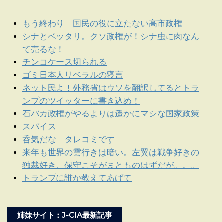
もう終わり 国民の役に立たない高市政権
シナとベッタリ。クソ政権が！シナ虫に肉なん
て売るな！
チンコケース切られる
ゴミ日本人リベラルの寝言
ネット民よ！外務省はウソを翻訳してるとトラ
ンプのツイッターに書き込め！
石バカ政権がやるよりは遥かにマシな国家政策
スパイス
呑気だな タレコミです
来年も世界の雲行きは暗い。左翼は戦争好きの
独裁好き、保守こそがまとものはずだが。。。
トランプに誰か教えてあげて
姉妹サイト：J-CIA最新記事