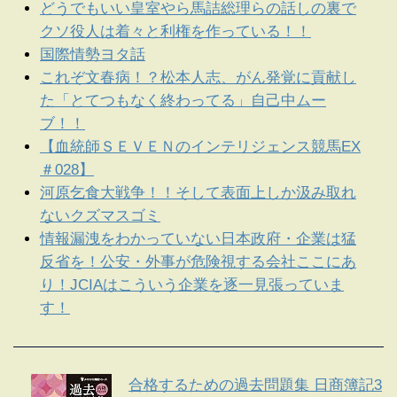
どうでもいい皇室やら馬詰総理らの話しの裏で
クソ役人は着々と利権を作っている！！
国際情勢ヨタ話
これぞ文春病！？松本人志、がん発覚に貢献し
た「とてつもなく終わってる」自己中ムー
ブ！！
【血統師ＳＥＶＥＮのインテリジェンス競馬EX
＃028】
河原乞食大戦争！！そして表面上しか汲み取れ
ないクズマスゴミ
情報漏洩をわかっていない日本政府・企業は猛
反省を！公安・外事が危険視する会社ここにあ
り！JCIAはこういう企業を逐一見張っていま
す！
合格するための過去問題集 日商簿記3