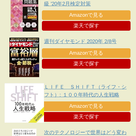
級 '20年2月検定対策
Amazonで見る
楽天で探す
週刊ダイヤモンド 2020年 2/8号
Amazonで見る
楽天で探す
ＬＩＦＥ ＳＨＩＦＴ（ライフ・シ
フト）: １００年時代の人生戦略
Amazonで見る
楽天で探す
次のテクノロジーで世界はどう変わ