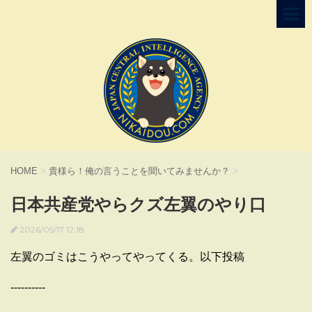
HOME
>
貴様ら！俺の言うことを聞いてみませんか？
>
日本共産党やらクズ左翼のやり口
2026/05/17 12:18
左翼のゴミはこうやってやってくる。以下投稿
----------