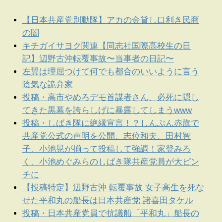
【日本共産党別動隊】アカの金貸し口利き民商
の闇
キチガイサヨク関連【同志社国際高校生の日
記】辺野古沖転覆事故〜当事者の日記〜
左翼は理屈つけて何でも都合のいいように言う
陰気な詭弁家
投稿・高市やめろデモ首謀者さん、必死に隠し
てきた黒幕を誇らしげに暴露してしまうwww
投稿・しばき隊に絶縁宣言！？しんぶん赤旗で
共産党公式の声明を公開、志位和夫、田村智
子、小池晃が揃って投稿して強調！家登みろ
く、小池めぐみらのしばき隊共産党員が大ピン
チに
【投稿特定】辺野古沖 転覆事故 女子高生を死な
せた平和丸の船長は日本共産党 諸喜田タケル
投稿・日本共産党員で抗議船「平和丸」船長の