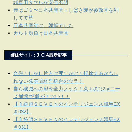
諸喜田タケルが安否不明
赤はゴミ〜日本共産党＝しばき隊が参政党を利
してて草
日本共産党は、朝鮮でした
カルト顔負け日本共産党
姉妹サイト：J-CIA最新記事
合併！しかし片方は死にかけ！頓挫するかもし
れない発表済経営統合のウラ！
自ら破滅への扉を全力ノック！久々の“ジャニー
ズ崩壊”情報がアツい！！
【血統師ＳＥＶＥＮのインテリジェンス競馬EX
＃032】
【血統師ＳＥＶＥＮのインテリジェンス競馬EX
＃031】