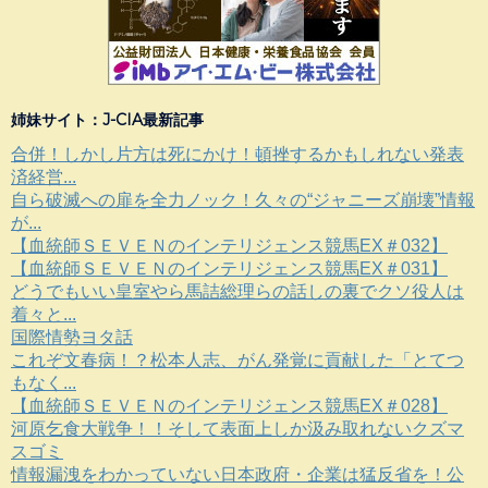
姉妹サイト：J-CIA最新記事
合併！しかし片方は死にかけ！頓挫するかもしれない発表
済経営...
自ら破滅への扉を全力ノック！久々の“ジャニーズ崩壊”情報
が...
【血統師ＳＥＶＥＮのインテリジェンス競馬EX＃032】
【血統師ＳＥＶＥＮのインテリジェンス競馬EX＃031】
どうでもいい皇室やら馬詰総理らの話しの裏でクソ役人は
着々と...
国際情勢ヨタ話
これぞ文春病！？松本人志、がん発覚に貢献した「とてつ
もなく...
【血統師ＳＥＶＥＮのインテリジェンス競馬EX＃028】
河原乞食大戦争！！そして表面上しか汲み取れないクズマ
スゴミ
情報漏洩をわかっていない日本政府・企業は猛反省を！公