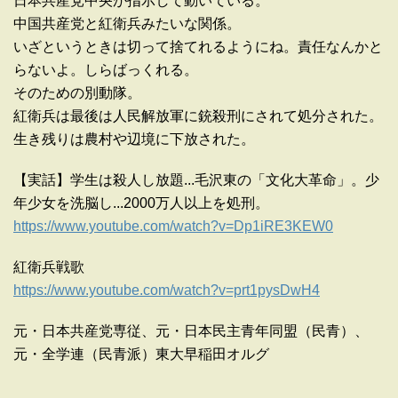
日本共産党中央が指示して動いている。
中国共産党と紅衛兵みたいな関係。
いざというときは切って捨てれるようにね。責任なんかと
らないよ。しらばっくれる。
そのための別動隊。
紅衛兵は最後は人民解放軍に銃殺刑にされて処分された。
生き残りは農村や辺境に下放された。
【実話】学生は殺人し放題...毛沢東の「文化大革命」。少
年少女を洗脳し...2000万人以上を処刑。
https://www.youtube.com/watch?v=Dp1iRE3KEW0
紅衛兵戦歌
https://www.youtube.com/watch?v=prt1pysDwH4
元・日本共産党専従、元・日本民主青年同盟（民青）、
元・全学連（民青派）東大早稲田オルグ