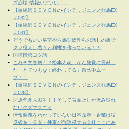
ズ崩壊”情報がアツい！！
【血統師ＳＥＶＥＮのインテリジェンス競馬EX
＃032】
【血統師ＳＥＶＥＮのインテリジェンス競馬EX
＃031】
どうでもいい皇室やら馬詰総理らの話しの裏で
クソ役人は着々と利権を作っている！！
国際情勢ヨタ話
これぞ文春病！？松本人志、がん発覚に貢献し
た「とてつもなく終わってる」自己中ムー
ブ！！
【血統師ＳＥＶＥＮのインテリジェンス競馬EX
＃028】
河原乞食大戦争！！そして表面上しか汲み取れ
ないクズマスゴミ
情報漏洩をわかっていない日本政府・企業は猛
反省を！公安・外事が危険視する会社ここにあ