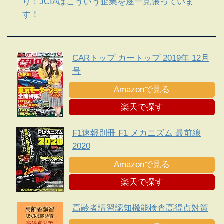
り！JCIAはこういう企業を逐一見張っていま
す！
CARトップ カートップ 2019年 12月
号
Amazonで見る
楽天で探す
F1速報別冊 F1 メカニズム 最前線
2020
Amazonで見る
楽天で探す
高齢者講習認知機能検査高得点対策