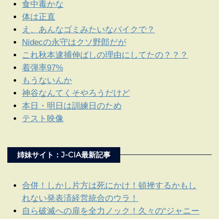
食中毒かな
体は正直
え、あんなゴミみたいなバイクで？
Nidecの永守はクソ野郎だが
これ秋本逮捕伸ばしの理由にしてたの？？？
着弾率97%
もうないんか
神谷なんてくそやろうだけど
本日・明日は訓練日のため
テスト映像
姉妹サイト：J-CIA最新記事
合併！しかし片方は死にかけ！頓挫するかもし
れない発表済経営統合のウラ！
自ら破滅への扉を全力ノック！久々の“ジャニー