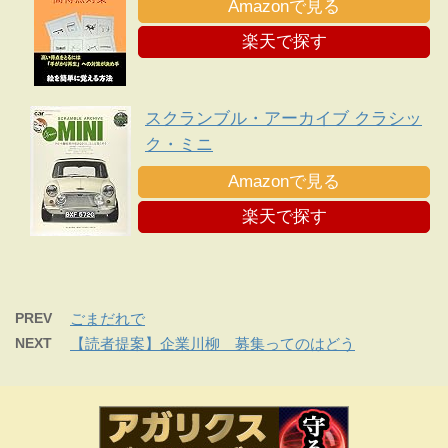
Amazonで見る
楽天で探す
スクランブル・アーカイブ クラシッ
ク・ミニ
Amazonで見る
楽天で探す
PREV
ごまだれで
NEXT
【読者提案】企業川柳 募集ってのはどう