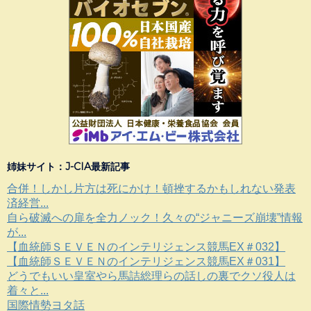
姉妹サイト：J-CIA最新記事
合併！しかし片方は死にかけ！頓挫するかもしれない発表
済経営...
自ら破滅への扉を全力ノック！久々の“ジャニーズ崩壊”情報
が...
【血統師ＳＥＶＥＮのインテリジェンス競馬EX＃032】
【血統師ＳＥＶＥＮのインテリジェンス競馬EX＃031】
どうでもいい皇室やら馬詰総理らの話しの裏でクソ役人は
着々と...
国際情勢ヨタ話