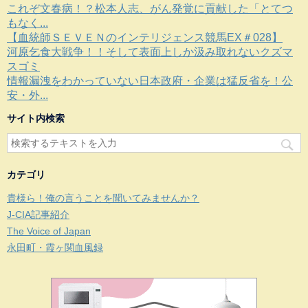
これぞ文春病！？松本人志、がん発覚に貢献した「とてつ
もなく...
【血統師ＳＥＶＥＮのインテリジェンス競馬EX＃028】
河原乞食大戦争！！そして表面上しか汲み取れないクズマ
スゴミ
情報漏洩をわかっていない日本政府・企業は猛反省を！公
安・外...
サイト内検索
カテゴリ
貴様ら！俺の言うことを聞いてみませんか？
J-CIA記事紹介
The Voice of Japan
永田町・霞ヶ関血風録